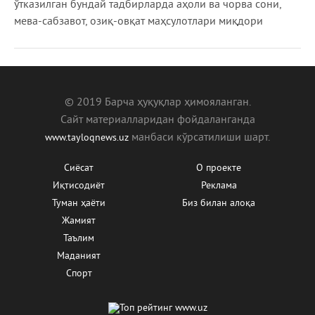
ўтказилган бундай тадбирларда аҳоли ва чорва сони,
мева-сабзавот, озиқ-овқат маҳсулотлари миқдори
© 2019 Барча ҳуқуқлар ҳимояланган.
Сайт материалларидан фойдаланганда
манбаcи кўрсатилиши шарт.
www.tayloqnews.uz
Сиёсат
О проекте
Иқтисодиёт
Реклама
Туман ҳаёти
Биз билан алоқа
Жамият
Таълим
Маданият
Спорт