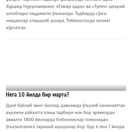
Хуршид Нуруллаевнинг «Ёмғир ҳиди» ва «Туғён» шеърий
китоблари тақдимоти ўтказилди. Тадбирда сўзга
чиққанлар оташқалб шоира, Ўзбекистонда хизмат
кўрсатган
11 ДЕК 2021
Нега 10 йилда бир марта?
649
0
Дунё бўйлаб минг йиллар давомида ўтказиб келинаётган
аҳолини рўйхатга олиш тадбири илк бор эрамиздан
аввалги 3800 йилларда бобилликлар томонидан
ўтказилганига тарихий ишоралар бор. Ҳар 6 ёки 7 йилда