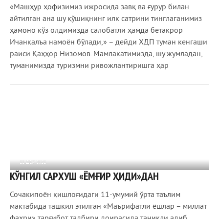
«Машҳур ҳофизимиз ижросида завқ ва ғурур билан
айтилган ана шу қўшиқнинг илк сатрини тинглаганимиз
ҳамоно кўз олдимизда салобатли ҳамда бетакрор
Ичанқалъа намоён бўлади,» – дейди ХДП туман кенгаши
раиси Қаҳҳор Низомов. Мамлакатимизда, шу жумладан,
туманимизда туризмни ривожлантиришга ҳар
11 ДЕК 2021
КЎНГИЛ САРХУШ «ЁМҒИР ҲИДИ»ДАН
919
0
Сочакипоён қишлоғидаги 11­-умумий ўрта таълим
мактабида ташкил этилган «Маърифатли ёшлар – миллат
фахри» тарғибот тадбири доирасида таниқли адиб