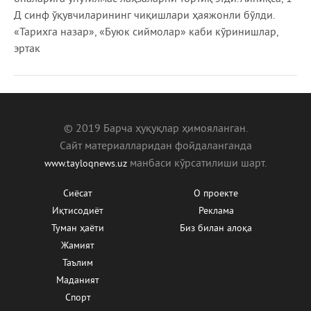
Д синф ўқувчиларининг чиқишлари ҳаяжонли бўлди.
«Тарихга назар», «Буюк сиймолар» каби кўринишлар,
эртак
© 2019 Барча ҳуқуқлар ҳимояланган.
Сайт материалларидан фойдаланганда
манбаcи кўрсатилиши шарт.
www.tayloqnews.uz
Сиёсат
О проекте
Иқтисодиёт
Реклама
Туман ҳаёти
Биз билан алоқа
Жамият
Таълим
Маданият
Спорт