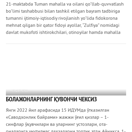
21-maktabda Tuman mahalla va oilani qoʻllab-quvvatlash
boʻlimi tashabbusi bilan tashkil etilgan bayram tadbiriga
tumanni ijtimoiy-iqtisodiy rivojlanish yoʻlida fidokorona
mehnat qilgan bir qator fidoyi ayollar, “Zulfiya” nomidagi
davlat mukofoti ishtirokchilari, otinoyilar hamda mahalla
30 ДЕК 2021
БОЛАЖОНЛАРНИНГ ҚУВОНЧИ ЧЕКСИЗ
1 062
0
Янги 2022 йил арафасида 15­ ИДУМда ўтказилган
«Саводхонлик байрами» жажжи ўғил­ қизлар – 1­-
синфлар ўқувчилари ва уларнинг устозлари, ота­-
оналарига унутилмас лаҳзаларни тортиқ этди. Айниқса, 1-