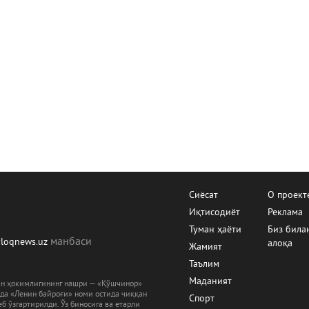
Сиёсат
О проект
Иқтисодиёт
Реклама
Туман ҳаёти
Биз била
манбаcи
yloqnews.uz
алоқа
Жамият
Таълим
Маданият
ман ҳокимлигининг нашри — «Қўшчинор»
рда «Ленин байроғи» номи остида чиққан
Спорт
б ўзгартирилди. Ўз биносига ва етарли