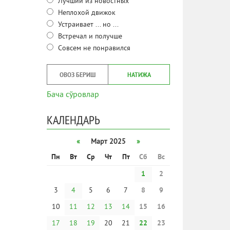
Лучший из новостных
Неплохой движок
Устраивает ... но ...
Встречал и получше
Совсем не понравился
ОВОЗ БЕРИШ
НАТИЖА
Бача сўровлар
КАЛЕНДАРЬ
«
Март 2025
»
Пн
Вт
Ср
Чт
Пт
Сб
Вс
1
2
3
4
5
6
7
8
9
10
11
12
13
14
15
16
17
18
19
20
21
22
23