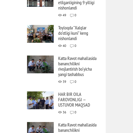
etilganligining 9 yilligi
nishonlandi
49
0
Toyloqda "Xalqlar
do‘stligi kuni" keng
nishonlandi
40
0
Katta Ravot mahallasida
bananchilikni
rivojlantirish bo‘yicha
yangi tashabbus
39
0
HAR BIR OILA
FAROVONLIGI —
USTUVOR MAQSAD
36
0
Katta Ravot mahallasida
bananchilikni