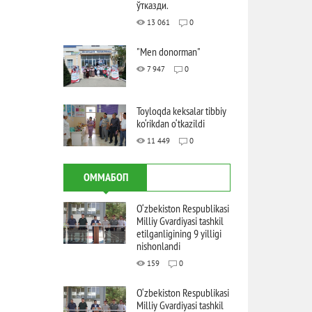
ўтказди.
13 061
0
"Men donorman"
7 947
0
Toyloqda keksalar tibbiy
ko‘rikdan o‘tkazildi
11 449
0
ОММАБОП
O‘zbekiston Respublikasi
Milliy Gvardiyasi tashkil
etilganligining 9 yilligi
nishonlandi
159
0
O‘zbekiston Respublikasi
Milliy Gvardiyasi tashkil