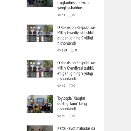
rivojlantirish bo‘yicha
yangi tashabbus
31
0
O‘zbekiston Respublikasi
Milliy Gvardiyasi tashkil
etilganligining 9 yilligi
nishonlandi
159
0
O‘zbekiston Respublikasi
Milliy Gvardiyasi tashkil
etilganligining 9 yilligi
nishonlandi
49
0
Toyloqda "Xalqlar
do‘stligi kuni" keng
nishonlandi
40
0
Katta Ravot mahallasida