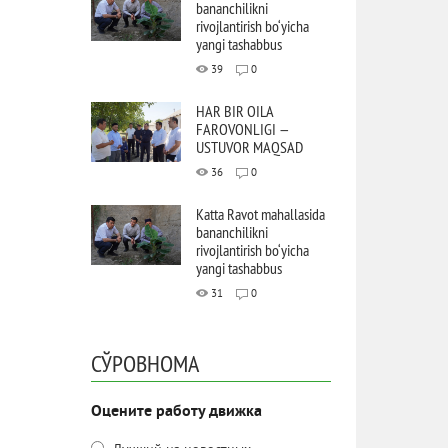
bananchilikni
rivojlantirish bo‘yicha
yangi tashabbus
39
0
HAR BIR OILA
FAROVONLIGI —
USTUVOR MAQSAD
36
0
Katta Ravot mahallasida
bananchilikni
rivojlantirish bo‘yicha
yangi tashabbus
31
0
СЎРОВНОМА
Оцените работу движка