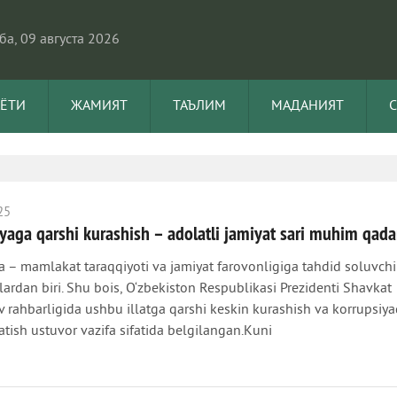
а, 09 августа 2026
АЁТИ
ЖАМИЯТ
ТАЪЛИМ
МАДАНИЯТ
25
yaga qarshi kurashish – adolatli jamiyat sari muhim qad
a – mamlakat taraqqiyoti va jamiyat farovonligiga tahdid soluvchi 
dan biri. Shu bois, O‘zbekiston Respublikasi Prezidenti Shavkat
v rahbarligida ushbu illatga qarshi keskin kurashish va korrupsiy
atish ustuvor vazifa sifatida belgilangan.Kuni