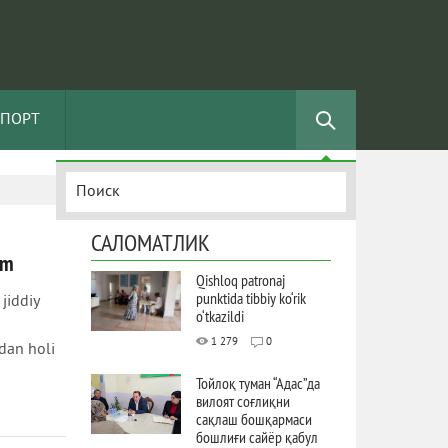
СПОРТ
САЛОМАТЛИК
am
Qishloq patronaj
punktida tibbiy ko‘rik
jiddiy
o‘tkazildi
1 279
0
adan holi
Тойлоқ туман “Адас”да
вилоят соғлиқни
сақлаш бошқармаси
бошлиғи сайёр қабул