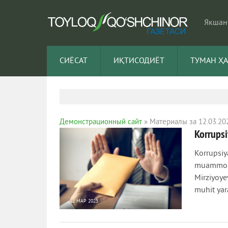
Якшанб
СИЁСАТ
ИҚТИСОДИЁТ
ТУМАН Ҳ
Демонстрационный сайт
» Материалы за 12.03.20
Korrupsi
Korrupsiy
muammolar
Mirziyoye
muhit yar
12 МАР 2025
692
0