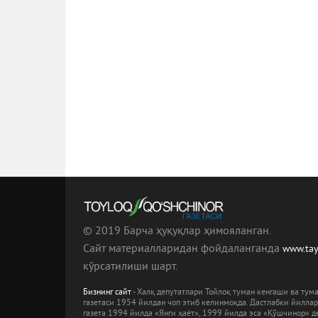
© 2019 Барча ҳуқуқлар ҳимояланган.
Сайт материалларидан фойдаланганда
www.ta
кўрсатилиши шарт.
Бизнинг сайт
- Халқ депутатлари Тойлоқ туман кенгаши ва ту
газетаси 1954 йилдан чоп этиб келинмоқда. Дастлабки йилла
газета 1994 йилда «Янги ҳаёт», 1999 йилда эса «Қўшчинор» де