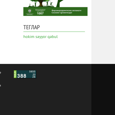
ТЕГЛАР
hokim
sayyor qabul
е
н