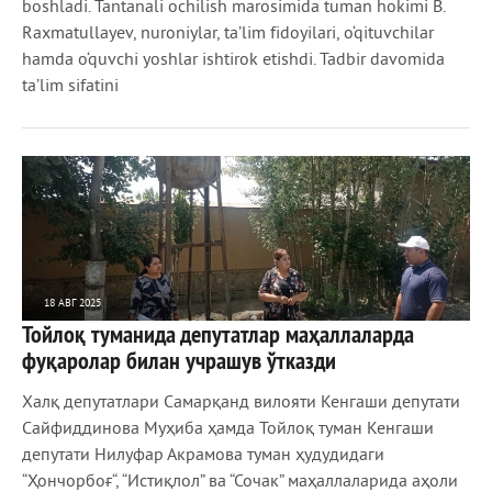
boshladi. Tantanali ochilish marosimida tuman hokimi B.
Raxmatullayev, nuroniylar, ta’lim fidoyilari, o‘qituvchilar
hamda o‘quvchi yoshlar ishtirok etishdi. Tadbir davomida
ta’lim sifatini
18 АВГ 2025
Тойлоқ туманида депутатлар маҳаллаларда
539
0
фуқаролар билан учрашув ўтказди
Халқ депутатлари Самарқанд вилояти Кенгаши депутати
Сайфиддинова Муҳиба ҳамда Тойлоқ туман Кенгаши
депутати Нилуфар Акрамова туман ҳудудидаги
“Ҳончорбоғ“, “Истиқлол” ва “Сочак” маҳаллаларида аҳоли