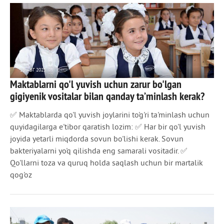
13 АВГ 2025
Maktablarni qo'l yuvish uchun zarur bo'lgan
599
0
gigiyenik vositalar bilan qanday taʼminlash kerak?
✅ Maktablarda qo'l yuvish joylarini to'g'ri ta'minlash uchun
quyidagilarga e'tibor qaratish lozim: ✅ Har bir qo'l yuvish
joyida yetarli miqdorda sovun bo'lishi kerak. Sovun
bakteriyalarni yo'q qilishda eng samarali vositadir. ✅
Qo'llarni toza va quruq holda saqlash uchun bir martalik
qog'oz