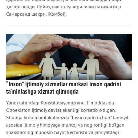
ҳисобланади. Лойиҳа ишга туширилиши натижасида
Самарқанд шаҳри, Жомбой,
15 АВГ 2025
“Inson” ijtimoiy xizmatlar markazi inson qadrini
902
0
ta’minlashga xizmat qilmoqda
Yangi tahrirdagi Konstitutsiyamizning 1-moddasida
O‘zbekiston ijtimoiy davlat ekanligi ko‘rsatib o‘tilgan.
Shunga ko‘ra mamlakatimizda “Inson qadri uchun” tamoyili
asosida ijtimoiy himoyaga muhtoj va nogironligi bo‘lgan
shaxslarning munosib hayot kechirishi va jamiyatdagi