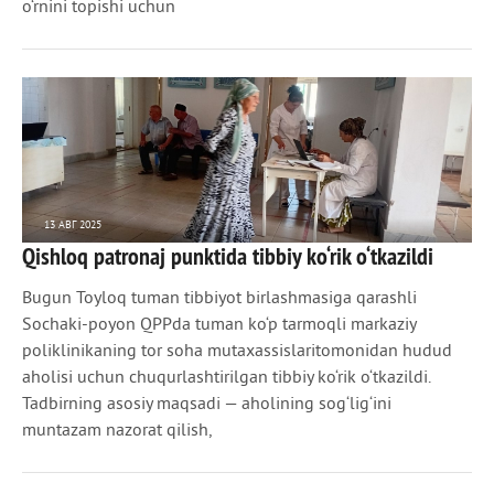
o‘rnini topishi uchun
13 АВГ 2025
Qishloq patronaj punktida tibbiy ko‘rik o‘tkazildi
1 279
0
Bugun Toyloq tuman tibbiyot birlashmasiga qarashli
Sochaki-poyon QPPda tuman ko‘p tarmoqli markaziy
poliklinikaning tor soha mutaxassislaritomonidan hudud
aholisi uchun chuqurlashtirilgan tibbiy ko‘rik o‘tkazildi.
Tadbirning asosiy maqsadi — aholining sog‘lig‘ini
muntazam nazorat qilish,