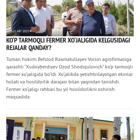
13 АВГ 2025
KO‘P TARMOQLI FERMER XO‘JALIGIDA KELGUSIDAGI
1 391
0
REJALAR QANDAY?
Tuman hokimi Behzod Raxmatullayev Vorsin agrofirmasiga
qarashli “Xudoyberdiyev Ozod Shodiqulovich” ko‘p tarmoqli
fermer xo‘jaligida bo‘ldi. Xo‘jalikda yetishtirilayotgan ekinlar
holati va hosildorlik darajasi bilan yaqindan tanishdi.
Fermer xo‘jaligi rahbari bu yil hosildorlikni oshirish
maqsadida