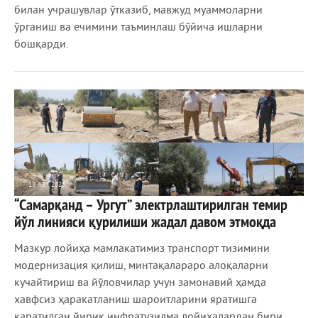
билан учрашувлар ўтказиб, мавжуд муаммоларни
ўрганиш ва ечимини таъминлаш бўйича ишларни
бошқарди.
18 АВГ 2025
“Самарқанд – Ургут” электрлаштирилган темир
566
0
йўл линияси қурилиши жадал давом этмоқда
Мазкур лойиҳа мамлакатимиз транспорт тизимини
модернизация қилиш, минтақалараро алоқаларни
кучайтириш ва йўловчилар учун замонавий ҳамда
хавфсиз ҳаракатланиш шароитларини яратишга
қаратилган йирик инфратузилма лойиҳалардан бири