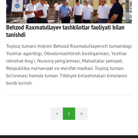
11 АВГ 2025
Behzod Raxmatullayev tashkilotlar faoliyati bilan
495
0
tanishdi
Toyloq tumani hokimi Behzod Raxmatullayevich tumandagi
Yoshlar agentligi, Obodonlashtirish boshqarmasi, Yoshlar
istirohat bog‘i, Nuroniy jamg‘armasi, Mahallalar jamiyati,
Respublika ma’naviyat va ma’rifat markazi Toyloq tuman
bo‘linmasi hamda tuman Tibbiyot birlashmalari binolarini
borib ko‘rish.
<
1
>