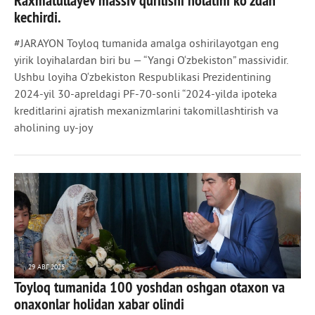
Raxmatullayev massiv qurilishi holatini ko'zdan
kechirdi.
#JARAYON Toyloq tumanida amalga oshirilayotgan eng
yirik loyihalardan biri bu — “Yangi O‘zbekiston” massividir.
Ushbu loyiha O‘zbekiston Respublikasi Prezidentining
2024-yil 30-apreldagi PF-70-sonli “2024-yilda ipoteka
kreditlarini ajratish mexanizmlarini takomillashtirish va
aholining uy-joy
29 АВГ 2025
Toyloq tumanida 100 yoshdan oshgan otaxon va
435
0
onaxonlar holidan xabar olindi