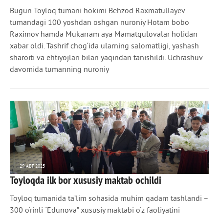
Bugun Toyloq tumani hokimi Behzod Raxmatullayev
tumandagi 100 yoshdan oshgan nuroniy Hotam bobo
Raximov hamda Mukarram aya Mamatqulovalar holidan
xabar oldi. Tashrif chog‘ida ularning salomatligi, yashash
sharoiti va ehtiyojlari bilan yaqindan tanishildi. Uchrashuv
davomida tumanning nuroniy
29 АВГ 2025
Toyloqda ilk bor xususiy maktab ochildi
508
0
Toyloq tumanida ta’lim sohasida muhim qadam tashlandi –
300 o‘rinli “Edunova” xususiy maktabi o‘z faoliyatini