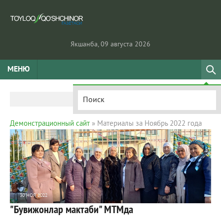
Якшанба, 09 августа 2026
МЕНЮ
Демонстрационный сайт
» Материалы за Ноябрь 2022 года
30 НОЯ 2022
"Бувижонлар мактаби" МТМда
1 088
0