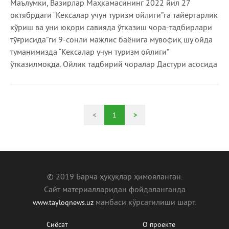
Маълумки, Вазирлар Маҳкамасининг 2022 йил 27
октябрдаги “Кексалар учун туризм ойлиги”га тайёргарлик
кўриш ва уни юқори савияда ўтказиш чора-тадбирлари
тўғрисида”ги 9-сонли мажлис баёнига мувофиқ шу ойда
туманимизда “Кексалар учун туризм ойлиги”
ўтказилмоқда. Ойлик тадбирий чоралар Дастури асосида
<
1
>
© 2019 Барча ҳуқуқлар ҳимояланган.
Сайт материалларидан фойдаланганда
манбаcи кўрсатилиши шарт.
www.tayloqnews.uz
Сиёсат
О проекте