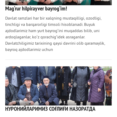
18 НОЯ 2022
Mag‘rur hilpirayver bayrog‘im!
1 204
0
Davlat ramzlari har bir xalqning mustaqilligi, ozodligi,
tinchligi va barqarorligi timsoli hisoblanadi. Buyuk
ajdodlarimiz ham yurt bayrogʻini muqaddas bilib, uni
ardoqlaganlar, koʻz qorachigʻidek asraganlar.
Davlatchiligimiz tarixining qaysi davrini olib qaramaylik,
bayroq ajdodlarimiz uchun
16 НОЯ 2022
НУРОНИЙЛАРИМИЗ СОҒЛИҒИ НАЗОРАТДА
815
0