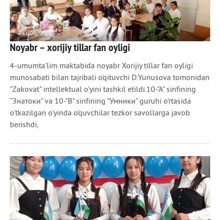
24 НОЯ 2022
Noyabr – xorijiy tillar fan oyligi
1 027
0
4-umumta'lim maktabida noyabr Xorijiy tillar fan oyligi
munosabati bilan tajribali o'qituvchi D.Yunusova tomonidan
"Zakovat" intеllеktual o'yini tashkil etildi.10-"A" sinfining
“Знатоки" va 10-"B" sinfining "Умники" guruhi o'rtasida
o'tkazilgan o'yinda o'quvchilar tеzkor savollarga javob
bеrishdi,