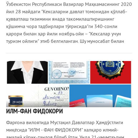
Ўзбекистон Республикаси Вазирлар Маҳкамасининг 2020
йил 28 майдаги "Кексаларни давлат томонидан қўллаб-
қувватлаш тизимини янада такомилаштиришнинг
қўшимча чора тадбирлари тўғрисида"ги 340-сонли
қарори билан ҳар йили ноябрь ойи – "Кексалар учун
туризм ойлиги" этиб белгиланган. Шу муносабат билан
29 НОЯ 2022
ИЛМ-ФАН ФИДОКОРИ
3 175
0
Фарғона вилоятида Мустақил Давлатлар Ҳамдўстлиги
миқёсида "ИЛМ - ФАН ФИДОКОРИ" халқаро илмий-
амалий кўрик-танлов бўлиб ўтди. Унда 21-умумтаълим