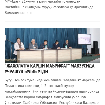
МФЙдаги 21-умумтаълим мактаби томонидан
мактабнинг «Қалқон» гуруҳи аъзолари ҳамроҳлигида
Вилоятимизнинг
25 НОЯ 2022
“ЖАҲОЛАТГА ҚАРШИ МАЪРИФАТ” МАВЗУСИДА
819
0
УЧРАШУВ БЎЛИБ ЎТДИ
Бугун Тойлоқ туманида жойлашган "Маданият маркази"да
Педагогика коллежи, 1-2- сон касб-ҳунар
мактабларининг ўқитувчи ва ўқувчи-ёшлари иштирокида
"Жаҳолатга қарши маърифат" мавзусида учрашув
ўтказилди. Тадбирда Ўзбекистон Республикаси Вазирлар