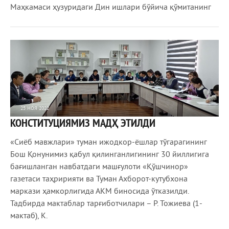
Маҳкамаси ҳузуридаги Дин ишлари бўйича қўмитанинг
25 НОЯ 2022
КОНСТИТУЦИЯМИЗ МАДҲ ЭТИЛДИ
831
0
«Сиёб мавжлари» туман ижодкор-ёшлар тўгарагининг
Бош Қонунимиз қабул қилинганлигининг 30 йиллигига
бағишланган навбатдаги машғулоти «Қўшчинор»
газетаси таҳририяти ва Туман Ахборот-кутубхона
маркази ҳамкорлигида АКМ биносида ўтказилди.
Тадбирда мактаблар тарғиботчилари – Р. Тожиева (1-
мактаб), К.