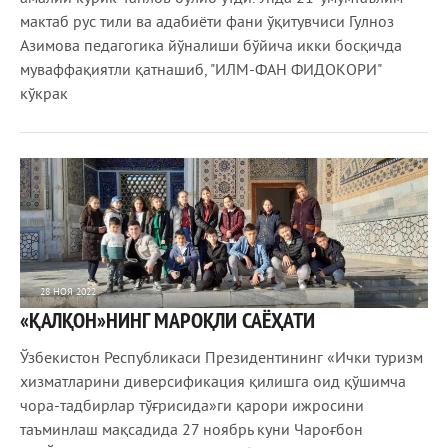
мактаб рус тили ва адабиёти фани ўқитувчиси Гулноз
Азимова педагогика йўналиши бўйича икки босқичда
муваффақиятли қатнашиб, "ИЛМ-ФАН ФИДОКОРИ"
кўкрак
28 НОЯ 2022
«ҚАЛҚОН»НИНГ МАРОҚЛИ САЁҲАТИ
872
0
Ўзбекистон Республикаси Президентининг «Ички туризм
хизматларини диверсификация қилишга оид қўшимча
чора-тадбирлар тўғрисида»ги қарори ижросини
таъминлаш мақсадида 27 ноябрь куни Чароғбон