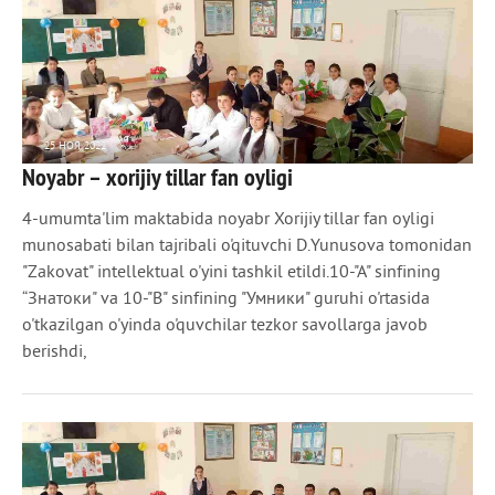
25 НОЯ 2022
Noyabr – xorijiy tillar fan oyligi
827
0
4-umumta'lim maktabida noyabr Xorijiy tillar fan oyligi
munosabati bilan tajribali o'qituvchi D.Yunusova tomonidan
"Zakovat" intеllеktual o'yini tashkil etildi.10-"A" sinfining
“Знатоки" va 10-"B" sinfining "Умники" guruhi o'rtasida
o'tkazilgan o'yinda o'quvchilar tеzkor savollarga javob
bеrishdi,