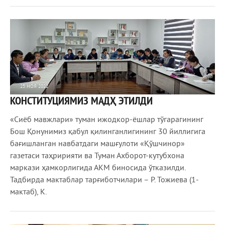
25 НОЯ 2022
КОНСТИТУЦИЯМИЗ МАДҲ ЭТИЛДИ
764
0
«Сиёб мавжлари» туман ижодкор-ёшлар тўгарагининг
Бош Қонунимиз қабул қилинганлигининг 30 йиллигига
бағишланган навбатдаги машғулоти «Қўшчинор»
газетаси таҳририяти ва Туман Ахборот-кутубхона
маркази ҳамкорлигида АКМ биносида ўтказилди.
Тадбирда мактаблар тарғиботчилари – Р. Тожиева (1-
мактаб), К.