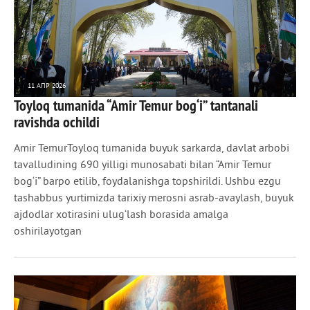
11 АПР 2026
Toyloq tumanida “Amir Temur bog‘i” tantanali
290
0
ravishda ochildi
Amir TemurToyloq tumanida buyuk sarkarda, davlat arbobi
tavalludining 690 yilligi munosabati bilan “Amir Temur
bog‘i” barpo etilib, foydalanishga topshirildi. Ushbu ezgu
tashabbus yurtimizda tarixiy merosni asrab-avaylash, buyuk
ajdodlar xotirasini ulug‘lash borasida amalga
oshirilayotgan