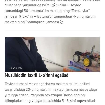
Musobaqa yakunlariga ko‘ra: 🥇 1-o‘rin — Toyloq
tumanidagi 50-umumta’lim maktabining “Temuriylar”
jamoasi 🥈 2-o‘rin — Bulung‘ur tumanidagi 4-umumta’lim
maktabining “Sohibqiron” jamoasi 🥉
15 АПР 2026
Muslihiddin faxrli 1-o‘rinni egalladi
299
0
Toyloq tumani Maktabgacha va maktab ta’limi bo‘limi
tasarrufidagi 20-umumta’lim maktabi jamoasi navbatdagi
yutuqqa erishdi. Yaqinda o‘tkazilgan “Robo-coding”
olimpiadasining viloyat bosqichida 5–8-sinf o‘quvchilari