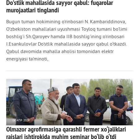
Do'stlik mahallasida sayyor qabul: fuqarolar
316
0
murojaatlari tinglandi
Bugun tuman hokimining o'rinbosari N. Kambariddinova,
O'zbekiston mahallalari uyushmasi Toyloq tumani bo'limi
boshlig'i Sh.Qaroyev hamda IIB boshlig'ining o'rinbosari
I.Esankulovlar Do'stlik mahallasida sayyor qabul o‘tkazdi.
Qabul davomida mahalla aholisi tomonidan elektr
energiyasi ta’minoti,
06 АПР 2026
Olmazor agrofirmasiga qarashli fermer xo‘jaliklari
324
0
raislari ishtirokida muhim seminar bo‘lib o‘tdi