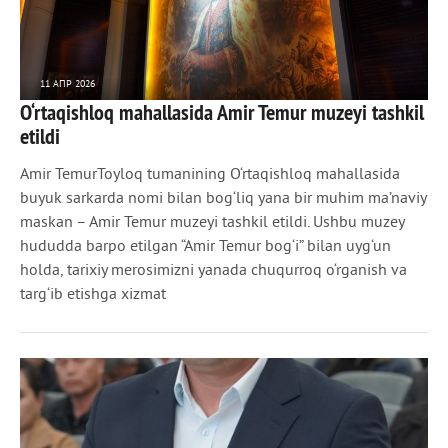
11 АПР 2026
O‘rtaqishloq mahallasida Amir Temur muzeyi tashkil
318
0
etildi
Amir TemurToyloq tumanining O‘rtaqishloq mahallasida
buyuk sarkarda nomi bilan bog‘liq yana bir muhim ma’naviy
maskan – Amir Temur muzeyi tashkil etildi. Ushbu muzey
hududda barpo etilgan “Amir Temur bog‘i” bilan uyg‘un
holda, tarixiy merosimizni yanada chuqurroq o‘rganish va
targ‘ib etishga xizmat