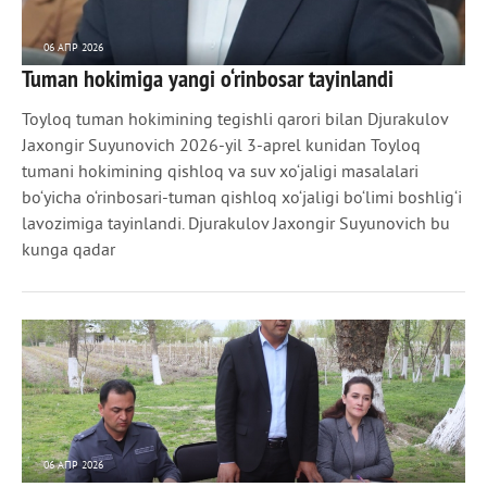
06 АПР 2026
Tuman hokimiga yangi o‘rinbosar tayinlandi
364
0
Toyloq tuman hokimining tegishli qarori bilan Djurakulov
Jaxongir Suyunovich 2026-yil 3-aprel kunidan Toyloq
tumani hokimining qishloq va suv xo‘jaligi masalalari
bo‘yicha o‘rinbosari-tuman qishloq xo‘jaligi bo‘limi boshlig‘i
lavozimiga tayinlandi. Djurakulov Jaxongir Suyunovich bu
kunga qadar
06 АПР 2026