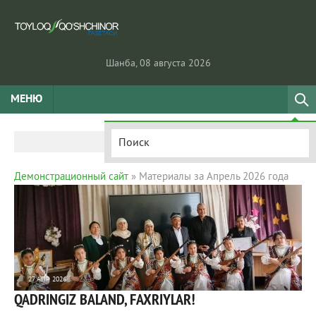
Шанба, 08 августа 2026
МЕНЮ
Демонстрационный сайт
» Материалы за Апрель 2026 года
27 АПР 2026
QADRINGIZ BALAND, FAXRIYLAR!
266
0