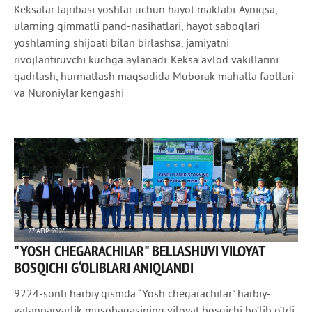
Keksalar tajribasi yoshlar uchun hayot maktabi. Ayniqsa,
ularning qimmatli pand-nasihatlari, hayot saboqlari
yoshlarning shijoati bilan birlashsa, jamiyatni
rivojlantiruvchi kuchga aylanadi. Keksa avlod vakillarini
qadrlash, hurmatlash maqsadida Muborak mahalla faollari
va Nuroniylar kengashi
27 АПР 2026
"YOSH CHEGARACHILAR" BELLASHUVI VILOYAT
272
0
BOSQICHI G‘OLIBLARI ANIQLANDI
9224-sonli harbiy qismda “Yosh chegarachilar” harbiy-
vatanparvarlik musobaqasining viloyat bosqichi bo‘lib o‘tdi.