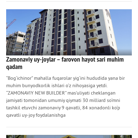
11 АПР 2026
Zamonaviy uy-joylar – farovon hayot sari muhim
306
0
qadam
“Bog‘ichinor” mahalla fuqarolar yig‘ini hududida yana bir
muhim bunyodkorlik ishlari o‘z nihoyasiga yetdi.
“ZAMONAVIY NEW BUILDER” mas’uliyati cheklangan
jamiyati tomonidan umumiy qiymati 30 milliard so‘mni
tashkil etuvchi zamonaviy 9 qavatli, 84 xonadonli ko‘p
qavatli uy-joy foydalanishga