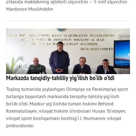
o‘rtasida maktabning iqtidorli o‘quvchisi — 5-sinf o‘quvchisi
Mardonov Muslihiddin
15 АПР 2026
Markazda tanqidiy-tahliliy yig‘ilish bo‘lib o‘tdi
325
0
Toyloq tumanida joylashgan Olimpiya va Paralimpiya sport
turlariga tayyorlash markazida tanqidiy-tahliliy yig‘ilish
bo‘lib o‘tdi. Mazkur yig‘ilishda tuman hokimi Behzod
Raxmatullayev, viloyat hokimi o‘rinbosari Husan To‘xtayev,
viloyat sport boshqarmasi boshlig‘i J. Nurmanov, viloyat
prokuraturasi