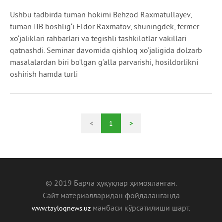
Ushbu tadbirda tuman hokimi Behzod Raxmatullayev,
tuman IIB boshlig‘i Eldor Raxmatov, shuningdek, fermer
xo‘jaliklari rahbarlari va tegishli tashkilotlar vakillari
qatnashdi. Seminar davomida qishloq xo‘jaligida dolzarb
masalalardan biri bo‘lgan g‘alla parvarishi, hosildorlikni
oshirish hamda turli
<
1
>
© 2019 Барча ҳуқуқлар ҳимояланган.
Сайт материалларидан фойдаланганда
манбаcи кўрсатилиши шарт.
www.tayloqnews.uz