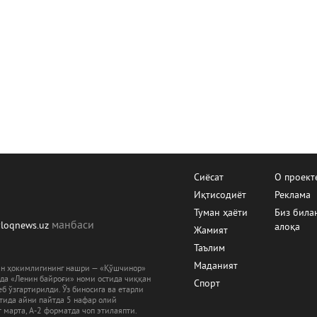
Сиёсат
О проект
Иқтисодиёт
Реклама
Туман ҳаёти
Биз била
манбаcи
yloqnews.uz
алоқа
Жамият
Таълим
Маданият
ман ҳокимлигининг нашри — «Қўшчинор»
рда «Ленин байроғи» номи остида чиққан
Спорт
б ўзгартирилди. Ўз биносига ва етарли
ятида айни пайтда 5 нафар олий
 марта, А-2 форматда чоп этилаяпти.