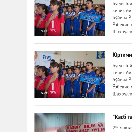
Бугун То
кичик йи
бўйича Ў
Ўзбекист
Шахрулл
24 СЕН 2022
644
0
Юртими
Бугун То
кичик йи
бўйича Ў
Ўзбекист
Шахрулл
24 СЕН 2022
657
0
"Касб т
29-макта