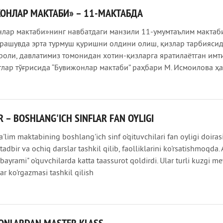
ОНЛАР МАКТАБИ» – 11-МАКТАБДА
лар мактаби»нинг навбатдаги манзили 11-умумтаълим мактаб
чрашувда эрта турмуш қуришни олдини олиш, қизлар тарбиясид
роли, давлатимиз томонидан хотин-қизларга яратилаётган имт
лар тўғрисида “Бувижонлар мактаби” раҳбари М. Исмоилова ҳ
 – BOSHLANG'ICH SINFLAR FAN OYLIGI
lim maktabining boshlang'ich sinf o'qituvchilari fan oyligi doiras
 tadbir va ochiq darslar tashkil qilib, faolliklarini ko'rsatishmoqda.
bayrami" o'quvchilarda katta taassurot qoldirdi. Ular turli kuzgi m
ar ko'rgazmasi tashkil qilish