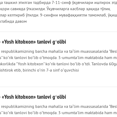
а ташкил этилган тадбирда 7-11-синф ўқувчилари иштирок этд
қори савияда ўтказилди. Ўқувчиларга касблар ҳақида тўлиқ
лар келтириб ўтилди. 9-синфни мувафаққиятли тамомлаб, ўқиш
ктабида давом
- «Yosh kitobxon» tanlovi gʻolibi
 respublikamizning barcha mahalla va taʼlim muassasalarida "Bes
" koʻrik tanlovi boʻlib oʻtmoqda. 3-umumta'lim maktabida ham m
korlikda "Yosh kitobxon" koʻrik-tanlovi boʻlib oʻtdi. Tanlovda 60g
shtirok etib, birinchi oʻrin 7-a sinf oʻquvchisi
- «Yosh kitobxon» tanlovi gʻolibi
 respublikamizning barcha mahalla va taʼlim muassasalarida "Bes
" koʻrik tanlovi boʻlib oʻtmoqda. 3-umumta'lim maktabida ham m