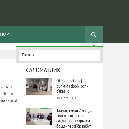
СПОРТ
САЛОМАТЛИК
Qishloq patronaj
punktida tibbiy ko‘rik
sabati
o‘tkazildi
-"B"sinf
1 271
0
taassurot
Тойлоқ туман “Адас”да
вилоят соғлиқни
сақлаш бошқармаси
бошлиғи сайёр қабул