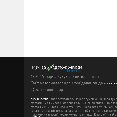
© 2019 Барча ҳуқуқлар ҳимояланган.
Сайт материалларидан фойдаланганда
www.ta
кўрсатилиши шарт.
Бизнинг сайт
- Халқ депутатлари Тойлоқ туман кенгаши ва ту
газетаси 1954 йилдан чоп этиб келинмоқда. Дастлабки йилла
газета 1994 йилда «Янги ҳаёт», 1999 йилда эса «Қўшчинор» де
даражада моддий-техника базасига эга бўлган газета таҳрири
маълумотли ижодий ходим меҳнат қилмоқда. Газета ойига тўрт