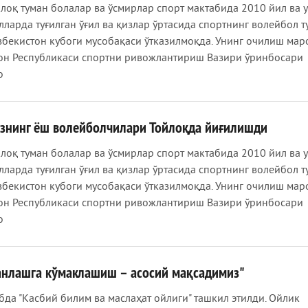
йлоқ туман болалар ва ўсмирлар спорт мактабида 2010 йил ва 
лларда туғилган ўғил ва қизлар ўртасида спортнинг волейбол т
збекистон кубоги мусобақаси ўтказилмоқда. Унинг очилиш ма
он Республикаси спортни ривожлантириш Вазири ўринбосари
о
знинг ёш волейболчилари Тойлоқда йиғилишди
йлоқ туман болалар ва ўсмирлар спорт мактабида 2010 йил ва 
лларда туғилган ўғил ва қизлар ўртасида спортнинг волейбол т
збекистон кубоги мусобақаси ўтказилмоқда. Унинг очилиш ма
он Республикаси спортни ривожлантириш Вазири ўринбосари
о
анлашга кўмаклашиш – асосий мақсадимиз"
бда "Касбий билим ва маслаҳат ойлиги" ташкил этилди. Ойлик