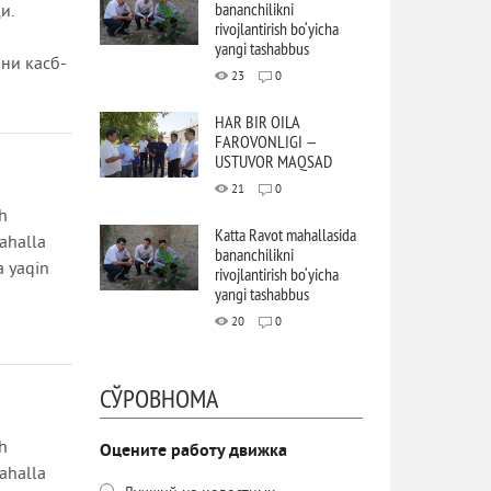
bananchilikni
и.
rivojlantirish bo‘yicha
yangi tashabbus
ни касб-
23
0
HAR BIR OILA
FAROVONLIGI —
USTUVOR MAQSAD
21
0
h
Katta Ravot mahallasida
ahalla
bananchilikni
a yaqin
rivojlantirish bo‘yicha
yangi tashabbus
20
0
СЎРОВНОМА
h
Оцените работу движка
ahalla