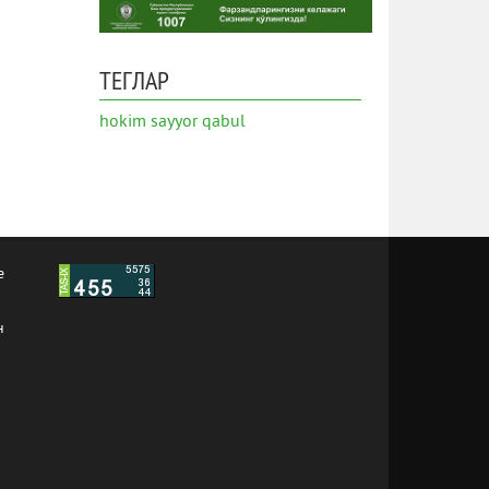
ТЕГЛАР
hokim
sayyor qabul
е
н