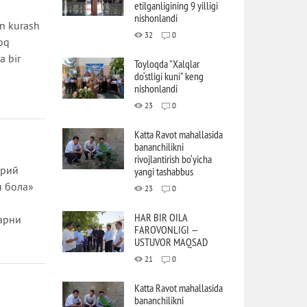
etilganligining 9 yilligi
nishonlandi
in kurash
32
0
loq
a bir
Toyloqda "Xalqlar
do‘stligi kuni" keng
nishonlandi
23
0
Katta Ravot mahallasida
bananchilikni
rivojlantirish bo‘yicha
орий
yangi tashabbus
н бола»
23
0
HAR BIR OILA
ларни
FAROVONLIGI —
USTUVOR MAQSAD
21
0
Katta Ravot mahallasida
bananchilikni