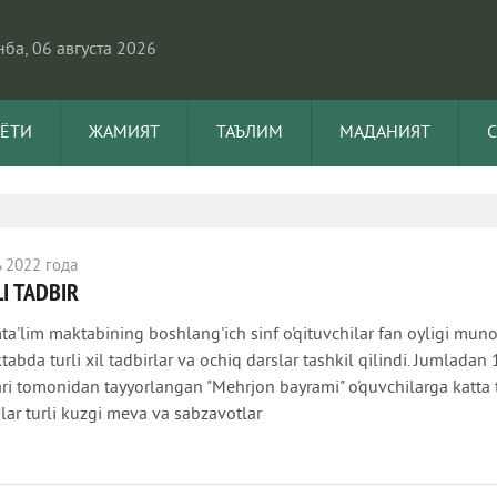
ба, 06 августа 2026
АЁТИ
ЖАМИЯТ
ТАЪЛИМ
МАДАНИЯТ
 2022 года
I TADBIR
'lim maktabining boshlang'ich sinf o'qituvchilar fan oyligi muno
abda turli xil tadbirlar va ochiq darslar tashkil qilindi. Jumladan 1
ari tomonidan tayyorlangan "Mehrjon bayrami" o'quvchilarga katta 
Ular turli kuzgi meva va sabzavotlar