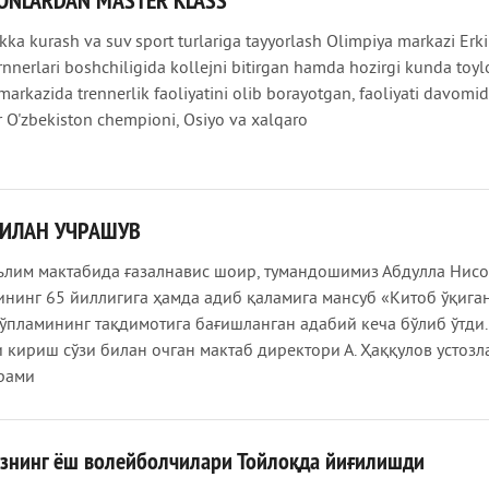
ONLARDAN MASTER KLASS
kka kurash va suv sport turlariga tayyorlash Olimpiya markazi Erk
ernnerlari boshchiligida kollejni bitirgan hamda hozirgi kunda toy
markazida trennerlik faoliyatini olib borayotgan, faoliyati davomid
 O'zbekiston chempioni, Osiyo va xalqaro
ИЛАН УЧРАШУВ
ълим мактабида ғазалнавис шоир, тумандошимиз Абдулла Нис
ининг 65 йиллигига ҳамда адиб қаламига мансуб «Китоб ўқига
ўпламининг тақдимотига бағишланган адабий кеча бўлиб ўтди.
 кириш сўзи билан очган мактаб директори А. Ҳаққулов устоз
рами
знинг ёш волейболчилари Тойлоқда йиғилишди