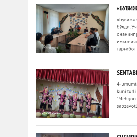
«БУВИЖ
«Бувижон
бўлди. У
онанинг 
имконият
тарғибот
27 СЕН 2022
1 049
0
SЕNTABR
4-umumta'
kuni turli
"Mеhrjon 
sabzavotl
27 СЕН 2022
3 591
0