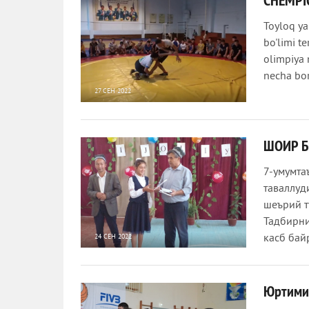
CHEMPI
Toyloq ya
bo'limi t
olimpiya 
necha bor
27 СЕН 2022
720
0
ШОИР Б
7-умумта
таваллуд
шеърий т
Тадбирни
касб бай
24 СЕН 2022
902
0
Юртими