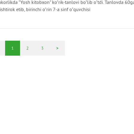
korlikda "Yosh kitobxon" koʻrik-tanlovi boʻlib oʻtdi. Tanlovda 60g
shtirok etib, birinchi oʻrin 7-a sinf oʻquvchisi
1
2
3
>