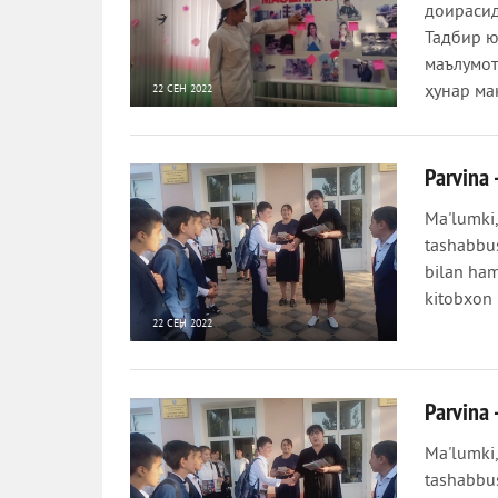
доирасид
Тадбир ю
маълумот
ҳунар ма
22 СЕН 2022
668
0
Parvina 
Ma'lumki,
tashabbus
bilan ham
kitobxon i
22 СЕН 2022
741
0
Parvina 
Ma'lumki,
tashabbus