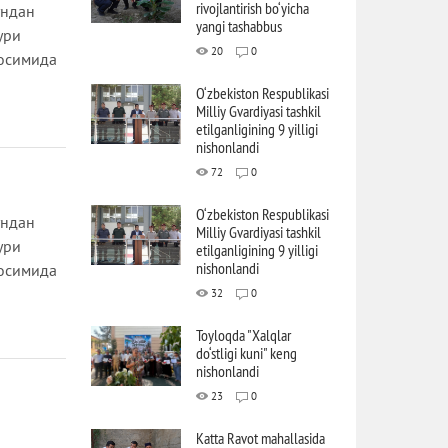
rivojlantirish bo‘yicha
ундан
yangi tashabbus
ури
20
0
росимида
O‘zbekiston Respublikasi
Milliy Gvardiyasi tashkil
etilganligining 9 yilligi
nishonlandi
72
0
O‘zbekiston Respublikasi
ундан
Milliy Gvardiyasi tashkil
ури
etilganligining 9 yilligi
nishonlandi
росимида
32
0
Toyloqda "Xalqlar
do‘stligi kuni" keng
nishonlandi
23
0
Katta Ravot mahallasida