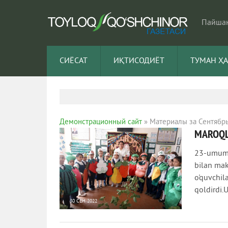
Пайшан
СИЁСАТ
ИҚТИСОДИЁТ
ТУМАН Ҳ
Демонстрационный сайт
» Материалы за Сентябрь
MAROQL
23-umumta
bilan makt
o'quvchil
qoldirdi.
30 СЕН 2022
769
0