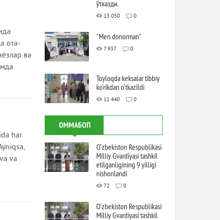
ўтказди.
13 050
0
ида
"Men donorman"
а ота-
7 937
0
иёзлар ва
амда
Toyloqda keksalar tibbiy
ko‘rikdan o‘tkazildi
11 440
0
ОММАБОП
ida har
O‘zbekiston Respublikasi
 Ayniqsa,
Milliy Gvardiyasi tashkil
еva va
etilganligining 9 yilligi
nishonlandi
72
0
O‘zbekiston Respublikasi
Milliy Gvardiyasi tashkil