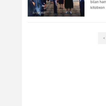
bilan ham
kitobxon i
21 СЕН 2022
779
0
<