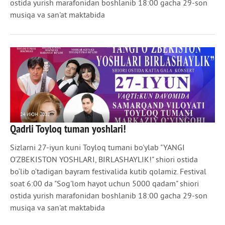
ostida yurish marafonidan boshlanib 18:00 gacha 29-son
musiqa va san'at maktabida
24 ИЮН 2022
Qadrli Toyloq tuman yoshlari!
684
0
Sizlarni 27-iyun kuni Toyloq tumani bo'ylab "YANGI
O'ZBEKISTON YOSHLARI, BIRLASHAYLIK!" shiori ostida
bo‘lib o‘tadigan bayram festivalida kutib qolamiz. Festival
soat 6:00 da "Sog'lom hayot uchun 5000 qadam" shiori
ostida yurish marafonidan boshlanib 18:00 gacha 29-son
musiqa va san'at maktabida