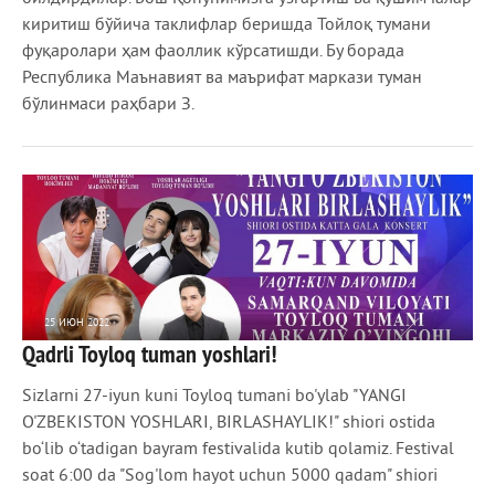
киритиш бўйича таклифлар беришда Тойлоқ тумани
фуқаролари ҳам фаоллик кўрсатишди. Бу борада
Республика Маънавият ва маърифат маркази туман
бўлинмаси раҳбари З.
25 ИЮН 2022
Qadrli Toyloq tuman yoshlari!
716
0
Sizlarni 27-iyun kuni Toyloq tumani bo'ylab "YANGI
O'ZBEKISTON YOSHLARI, BIRLASHAYLIK!" shiori ostida
bo‘lib o‘tadigan bayram festivalida kutib qolamiz. Festival
soat 6:00 da "Sog'lom hayot uchun 5000 qadam" shiori