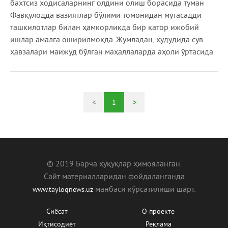
бахтсиз ходисаларнинг олдини олиш борасида туман
Фавқулодда вазиятлар бўлими томонидан мутасадди
ташкилотлар билан ҳамкорликда бир қатор ижобий
ишлар амалга оширилмоқда. Жумладан, ҳудудида сув
ҳавзалари маижуд бўлган маҳаллаларда аҳоли ўртасида
<
1
>
© 2019 Барча ҳуқуқлар ҳимояланган.
Сайт материалларидан фойдаланганда
манбаcи кўрсатилиши шарт.
www.tayloqnews.uz
Сиёсат
О проекте
Иқтисодиёт
Реклама