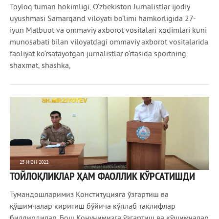
Toyloq tuman hokimligi, O‘zbekiston Jurnalistlar ijodiy
uyushmasi Samarqand viloyati bo‘limi hamkorligida 27-
iyun Matbuot va ommaviy axborot vositalari xodimlari kuni
munosabati bilan viloyatdagi ommaviy axborot vositalarida
faoliyat ko‘rsatayotgan jurnalistlar o‘rtasida sportning
shaxmat, shashka,
25 ИЮН 2022
ТОЙЛОҚЛИКЛАР ҲАМ ФАОЛЛИК КЎРСАТИШДИ
613
0
Тумандошларимиз Конституцияга ўзгартиш ва
қўшимчалар киритиш бўйича кўплаб таклифлар
билдирдилар. Бош Қонунимизга ўзгартиш ва қўшимчалар