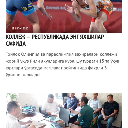
23 ИЮН 2022
КОЛЛЕЖ — РЕСПУБЛИКАДА ЭНГ ЯХШИЛАР
760
0
САФИДА
Тойлоқ Олимпия ва параолимпия захиралари коллежи
жорий ўқув йили якунларига кўра, шу турдаги 15 та ўқув
юртлари ўртасида мамлакат рейтингида фахрли 3-
ўринни эгаллади.