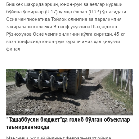
Бишкек шаҳрида эркин, юнон-рум ва аёллар кураши
бўйича ўсмирлар (U 17) ҳамда ёшлар (U 23) ўртасидаги
Осиё чемпионатида Тойлок олимпия ва паралимпия
захиралари коллежи 9-синф укувчиси Шаҳзоджон
Рўзиохунов Осиё чемпионлигини қўлга киритди. 45 кг
вазн тоифасида юнон-рум курашчимиз ҳал қилувчи
финал
20 ИЮН 2022
"Ташаббусли бюджет"да ғолиб бўлган объектлар
660
0
таъмирланмоқда
Маълумки, жорий йилнинг февраль-март ойида