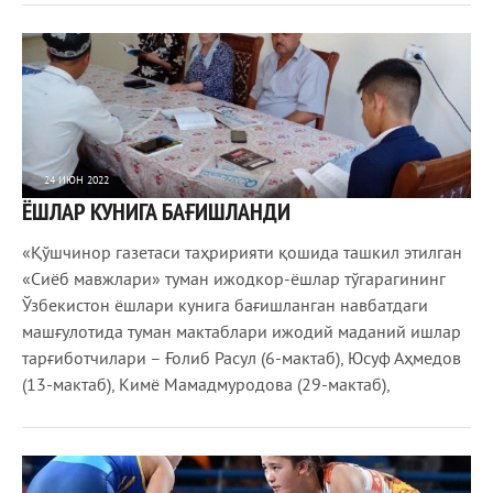
24 ИЮН 2022
ЁШЛАР КУНИГА БАҒИШЛАНДИ
669
0
«Қўшчинор газетаси таҳририяти қошида ташкил этилган
«Сиёб мавжлари» туман ижодкор-ёшлар тўгарагининг
Ўзбекистон ёшлари кунига бағишланган навбатдаги
машғулотида туман мактаблари ижодий маданий ишлар
тарғиботчилари – Ғолиб Расул (6-мактаб), Юсуф Аҳмедов
(13-мактаб), Кимё Мамадмуродова (29-мактаб),