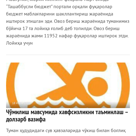
“Ташаббусли бюджет” портали орқали фуқаролар
бюджет маблағларини шакллантириш жараёнида
иштирок этишган эди. Овоз бериш жараёнида туманимиз
бўйича 17 та лойиҳа ғолиб деб топилди. Овоз бериш
жараёнида жами 11952 нафар фуқаролар иштирок этди.
Лойиҳа учун
18 ИЮН 2022
Чўмилиш мавсумида хавфсизликни таъминлаш –
711
0
долзарб вазифа
Туман ҳудудидаги сув ҳавзаларида чўкиш билан боғлиқ