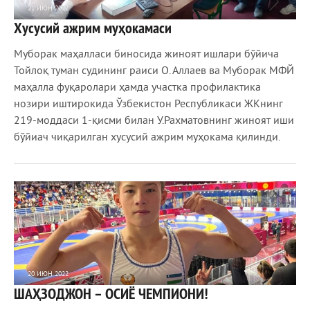
21 ИЮН 2022
Хусусий ажрим муҳокамаси
759
0
Муборак маҳалласи биносида жиноят ишлари бўйича
Тойлоқ туман судининг раиси О. Аллаев ва Муборак МФЙ
маҳалла фуқаролари ҳамда участка профилактика
нозири иштирокида Ўзбекистон Республикаси ЖКнинг
219-моддаси 1-қисми билан У.Рахматовнинг жиноят иши
бўйиач чиқарилган хусусий ажрим муҳокама қилинди.
20 ИЮН 2022
ШАҲЗОДЖОН – ОСИЁ ЧЕМПИОНИ!
690
0