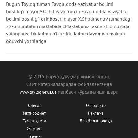
Bugun Toyloq tuman Favqulodda vaziyatlar bo'limi
boshlig'i mayor A.Ochilov va tuman Favqulodda vaziyatlar
bo'limi boshlig'i o'rinbosari mayor X.Shodmonov tumandagi
22-umumtalim maktabida «Maktabimiz faxri» shiori ostida
vatanparvarlik tadbiri o'tkazildi. Tadbir davomida maktab
o'quvchi yoshlariga
© 2019 Барча ҳуқуқлар ҳимояланган.
Сайт материалларидан фойдаланганда
манбаcи кўрсатилиши шарт.
www.tayloqnews.uz
Сиёсат
О проекте
Иқтисодиёт
Реклама
Туман ҳаёти
Биз билан алоқа
Жамият
Таълим