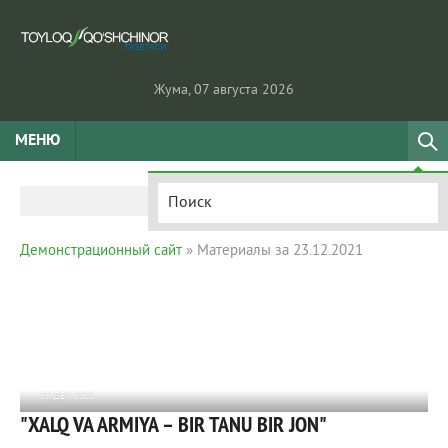
Жума, 07 августа 2026
МЕНЮ
Демонстрационный сайт
» Материалы за 23.12.2021
23 ДЕК 2021
"XALQ VA ARMIYA – BIR TANU BIR JON"
1 148
0