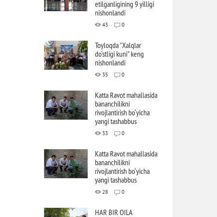
etilganligining 9 yilligi
nishonlandi
43
0
Toyloqda "Xalqlar
do‘stligi kuni" keng
nishonlandi
35
0
Katta Ravot mahallasida
bananchilikni
rivojlantirish bo‘yicha
yangi tashabbus
33
0
Katta Ravot mahallasida
bananchilikni
rivojlantirish bo‘yicha
yangi tashabbus
28
0
HAR BIR OILA