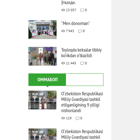
ўтказди.
13 057
0
"Men donorman"
7 943
0
Toyloqda keksalar tibbiy
ko‘rikdan o‘tkazildi
11 445
0
ОММАБОП
O‘zbekiston Respublikasi
Milliy Gvardiyasi tashkil
etilganligining 9 yilligi
nishonlandi
119
0
O‘zbekiston Respublikasi
Milliy Gvardiyasi tashkil