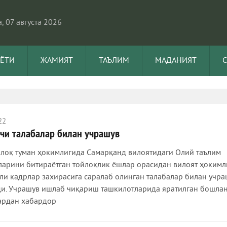
, 07 августа 2026
АЁТИ
ЖАМИЯТ
ТАЪЛИМ
МАДАНИЯТ
22
чи талабалар билан учрашув
йлоқ туман ҳокимлигида Самарқанд вилоятидаги Олий таълим
ларини битираётган тойлоқлик ёшлар орасидан вилоят ҳокимл
ли кадрлар захирасига саралаб олинган талабалар билан учра
ди. Учрашув ишлаб чиқариш ташкилотларида яратилган бошла
ардан хабардор