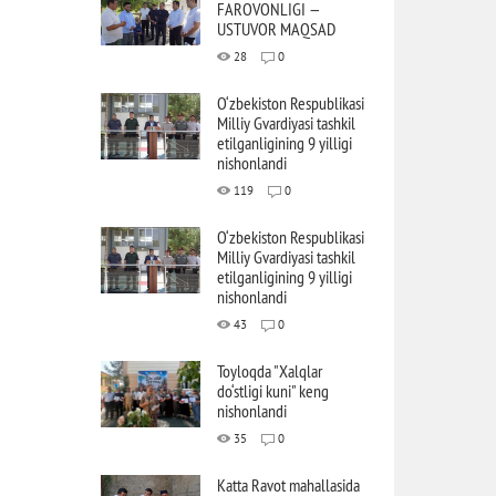
FAROVONLIGI —
USTUVOR MAQSAD
28
0
O‘zbekiston Respublikasi
Milliy Gvardiyasi tashkil
etilganligining 9 yilligi
nishonlandi
119
0
O‘zbekiston Respublikasi
Milliy Gvardiyasi tashkil
etilganligining 9 yilligi
nishonlandi
43
0
Toyloqda "Xalqlar
do‘stligi kuni" keng
nishonlandi
35
0
Katta Ravot mahallasida