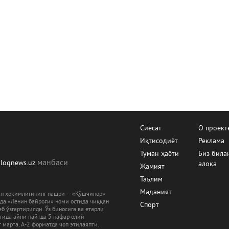
Сиёсат
О проект
Иқтисодиёт
Реклама
Туман ҳаёти
Биз била
манбаcи
yloqnews.uz
алоқа
Жамият
Таълим
Маданият
ман ҳокимлигининг нашри — «Қўшчинор»
рда «Ленин байроғи» номи остида чиққан
Спорт
б ўзгартирилди. Ўз биносига ва етарли
ятида айни пайтда 5 нафар олий
 марта, А-2 форматда чоп этилаяпти.