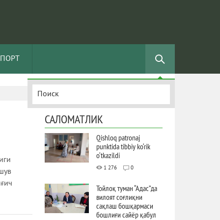
СПОРТ
САЛОМАТЛИК
Qishloq patronaj
punktida tibbiy ko‘rik
o‘tkazildi
иги
1 276
0
шув
нғич
Тойлоқ туман “Адас”да
вилоят соғлиқни
сақлаш бошқармаси
бошлиғи сайёр қабул