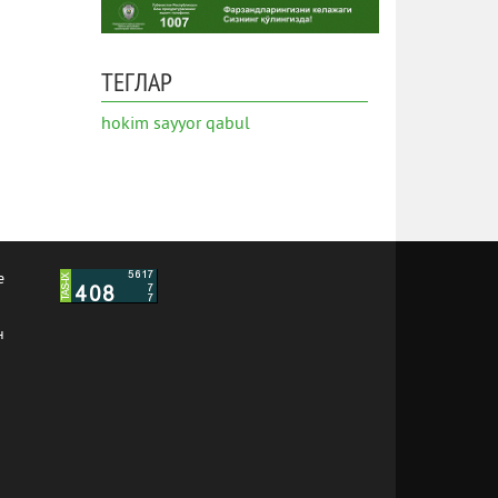
ТЕГЛАР
hokim
sayyor qabul
е
н