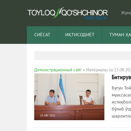
Жума
СИЁСАТ
ИҚТИСОДИЁТ
ТУМАН Ҳ
Демонстрационный сайт
» Материалы за 13.08.20
Битирув
Бугун То
муассаса
истиқбол
бўлиб ўт
шароитл
13 АВГ 2022
593
0