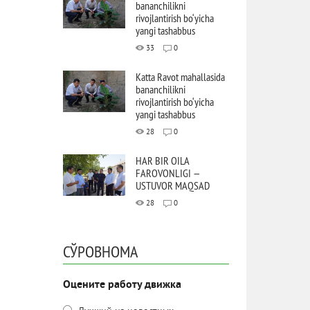
bananchilikni
rivojlantirish bo‘yicha
yangi tashabbus
33
0
Katta Ravot mahallasida
bananchilikni
rivojlantirish bo‘yicha
yangi tashabbus
28
0
HAR BIR OILA
FAROVONLIGI —
USTUVOR MAQSAD
28
0
СЎРОВНОМА
Оцените работу движка