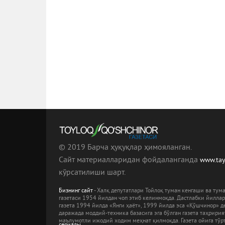
© 2019 Барча ҳуқуқлар ҳимояланган.
Сайт материалларидан фойдаланганда
www.ta
кўрсатилиши шарт.
Бизнинг сайт
- Халқ депутатлари Тойлоқ туман кенгаши ва ту
газетаси 1954 йилдан чоп этиб келинмоқда. Дастлабки йилла
газета 1994 йилда «Янги ҳаёт», 1999 йилда эса «Қўшчинор» де
даражада моддий-техника базасига эга бўлган газета таҳрири
маълумотли ижодий ходим меҳнат қилмоқда. Газета ойига тўрт