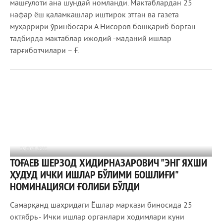
машғулоти ана шундай номланди. Мактаблардан 25
нафар ёш қаламкашлар иштирок этган ва газета
муҳаррири ўринбосари А.Нисоров бошқариб борган
тадбирда мактаблар ижодий -маданий ишлар
тарғиботчилари – Ғ.
26 ОКТ 2022
ТОҒАЕВ ШЕРЗОД ХИДИРНАЗАРОВИЧ "ЭНГ ЯХШИ
738
0
ҲУДУД ИЧКИ ИШЛАР БЎЛИМИ БОШЛИҒИ"
НОМИНАЦИЯСИ ҒОЛИБИ БЎЛДИ
Самарқанд шаҳридаги Ёшлар маркази биносида 25
октябрь - Ички ишлар органлари ходимлари куни