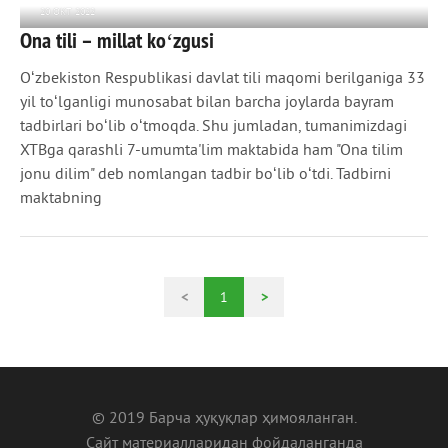
20 ОКТ 2022
Ona tili – millat koʻzgusi
943
0
Oʻzbekiston Respublikasi davlat tili maqomi berilganiga 33
yil toʻlganligi munosabat bilan barcha joylarda bayram
tadbirlari boʻlib oʻtmoqda. Shu jumladan, tumanimizdagi
XTBga qarashli 7-umumta'lim maktabida ham "Ona tilim
jonu dilim" deb nomlangan tadbir boʻlib oʻtdi. Tadbirni
maktabning
<
1
>
© 2019 Барча ҳуқуқлар ҳимояланган.
Сайт материалларидан фойдаланганда