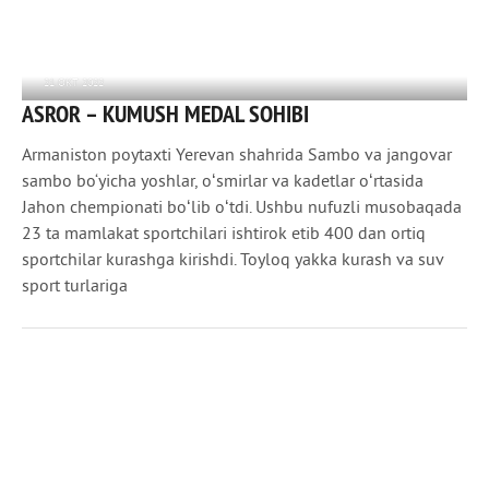
21 ОКТ 2022
ASROR – KUMUSH MEDAL SOHIBI
2 860
0
Armaniston poytaxti Yerevan shahrida Sambo va jangovar
sambo bo‘yicha yoshlar, oʻsmirlar va kadetlar oʻrtasida
Jahon chempionati boʻlib oʻtdi. Ushbu nufuzli musobaqada
23 ta mamlakat sportchilari ishtirok etib 400 dan ortiq
sportchilar kurashga kirishdi. Toyloq yakka kurash va suv
sport turlariga