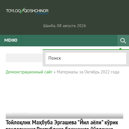
Шанба, 08 августа 2026
МЕНЮ
Демонстрационный сайт
» Материалы за Октябрь 2022 года
28 ОКТ 2022
Тойлоқлик Маҳбуба Эргашева "Йил аёли" кўрик
736
0