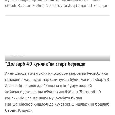
etiladi. Kapitan Mеhroj Nе'matov Toyloq tuman ichki ishlar
21 ОКТ 2022
"Долзарб 40 кунлик"ка старт берилди
657
0
Айни дамда туман ҳокими Б.Бобоназаров ва Республика
маънавия маърифат маркази туман бўлинмаси раҳбари З.
Авазов бошчилигида “Яшил макон” умуммиллий
лойиҳаси доирасида кўчат экиш бўйича "Долзарб 40
кунлик" бошланганлиги муносабати билан
Пайшанбасиёб қишлоғида кўчат экиш ишларини бошлаб
берди. Қишлоқ