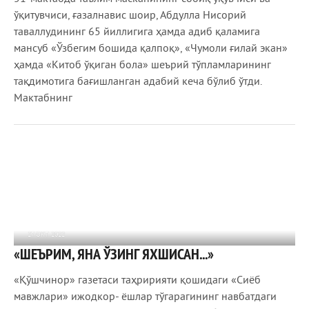
ўқитувчиси, ғазалнавис шоир, Абдулла Нисорий
таваллудининг 65 йиллигига ҳамда адиб қаламига
мансуб «Ўзбегим бошида қалпоқ», «Чумоли ғилай экан»
ҳамда «Китоб ўқиган бола» шеърий тўпламларининг
тақдимотига бағишланган адабий кеча бўлиб ўтди.
Мактабнинг
27 ОКТ 2022
«ШЕЪРИМ, ЯНА ЎЗИНГ ЯХШИСАН...»
776
0
«Қўшчинор» газетаси таҳририяти қошидаги «Сиёб
мавжлари» ижодкор- ёшлар тўгарагининг навбатдаги