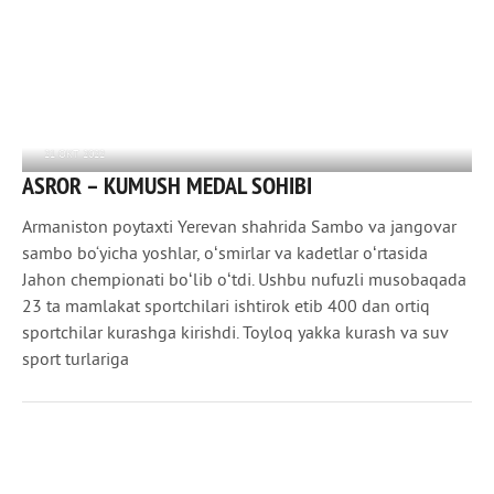
21 ОКТ 2022
ASROR – KUMUSH MEDAL SOHIBI
3 286
0
Armaniston poytaxti Yerevan shahrida Sambo va jangovar
sambo bo‘yicha yoshlar, oʻsmirlar va kadetlar oʻrtasida
Jahon chempionati boʻlib oʻtdi. Ushbu nufuzli musobaqada
23 ta mamlakat sportchilari ishtirok etib 400 dan ortiq
sportchilar kurashga kirishdi. Toyloq yakka kurash va suv
sport turlariga