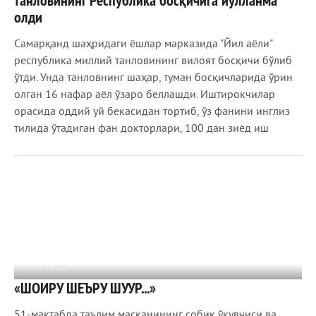
танловининг Республика босқичига йўлланма
олди
Самарқанд шаҳридаги ёшлар марказида "Йил аёли"
республика миллий танловининг вилоят босқичи бўлиб
ўтди. Унда танловнинг шаҳар, туман босқичларида ўрин
олган 16 нафар аёл ўзаро беллашди. Иштирокчилар
орасида оддий уй бекасидан тортиб, ўз фанини инглиз
тилида ўтадиган фан докторлари, 100 дан зиёд иш
27 ОКТ 2022
«ШОИРУ ШЕЪРУ ШУУР...»
751
0
51-мактабда таълим масканининг собиқ ўқувчиси ва