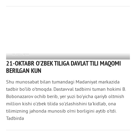
21 ОКТ 2022
21-OKTABR O'ZBEK TILIGA DAVLAT TILI MAQOMI
777
0
BERILGAN KUN
Shu munosabat bilan tumandagi Madaniyat markazida
tadbir bo'lib o'tmoqda. Dastavval tadbirni tuman hokimi B.
Bobonazarov ochib berib, yer yuzi bo'yicha qariyb oltmish
million kishi o'zbek tilida so'zlashishini ta'kidlab, ona
tilimizning jahonda munosib o'rni borligini aytib o'tdi.
Tadbirda