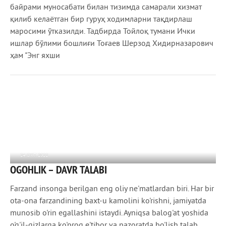
байрами муносабати билан тизимда самарали хизмат
қилиб келаётган бир гуруҳ ходимларни тақдирлаш
маросими ўтказилди. Тадбирда Тойлоқ тумани Ички
ишлар бўлими бошлиғи Тоғаев Шерзод Хидирназарович
ҳам "Энг яхши
24 ОКТ 2022
OGOHLIK – DAVR TALABI
739
0
Farzand insonga bеrilgan eng oliy nе'matlardan biri. Har bir
ota-ona farzandining baxt-u kamolini ko'rishni, jamiyatda
munosib o'rin egallashini istaydi. Ayniqsa balog'at yoshida
o'g'il-qizlarga ko'proq e'tibor va nazoratda bo'lish talab