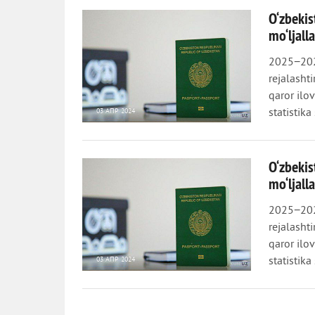
O‘zbekis
mo‘ljal
2025−2026
rejalasht
qaror ilo
statistika
03 АПР 2024
1 460
0
O‘zbekis
mo‘ljal
2025−2026
rejalasht
qaror ilo
statistika
03 АПР 2024
1 131
0