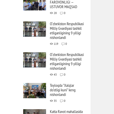
FAROVONLIGI —
USTUVOR MAQSAD
28
0
O‘zbekiston Respublikasi
Milliy Gvardiyasi tashkil
etilganligining 9 yilligi
nishonlandi
119
0
O‘zbekiston Respublikasi
Milliy Gvardiyasi tashkil
etilganligining 9 yilligi
nishonlandi
43
0
Toyloqda "Xalqlar
do‘stligi kuni" keng
nishonlandi
35
0
Katta Ravot mahallasida