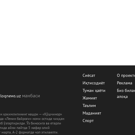
Сиёсат
О проект
Иқтисодиёт
Реклама
Туман ҳаёти
Биз била
манбаcи
yloqnews.uz
алоқа
Жамият
Таълим
Маданият
ман ҳокимлигининг нашри — «Қўшчинор»
рда «Ленин байроғи» номи остида чиққан
Спорт
б ўзгартирилди. Ўз биносига ва етарли
ятида айни пайтда 5 нафар олий
 марта, А-2 форматда чоп этилаяпти.