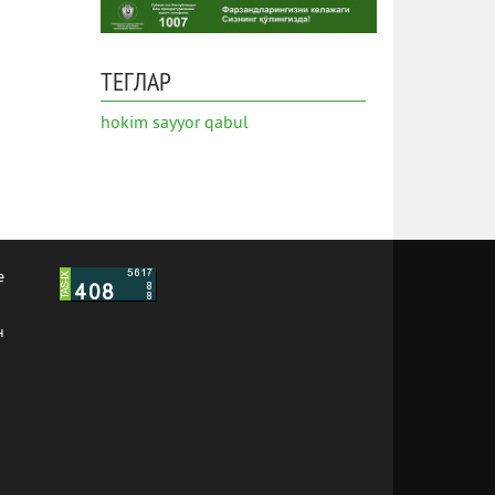
ТЕГЛАР
hokim
sayyor qabul
е
н