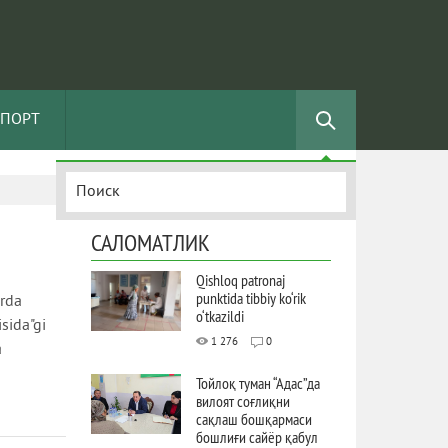
СПОРТ
САЛОМАТЛИК
Qishloq patronaj
punktida tibbiy ko‘rik
arda
o‘tkazildi
isida"gi
1 276
0
a
Тойлоқ туман “Адас”да
вилоят соғлиқни
сақлаш бошқармаси
бошлиғи сайёр қабул