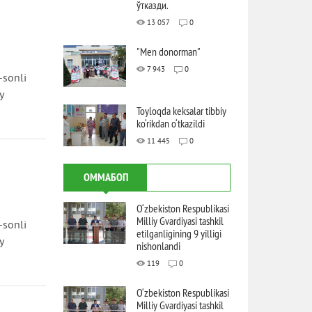
ўтказди.
13 057
0
"Men donorman"
7 943
0
-sonli
y
Toyloqda keksalar tibbiy
ko‘rikdan o‘tkazildi
11 445
0
ОММАБОП
O‘zbekiston Respublikasi
Milliy Gvardiyasi tashkil
-sonli
etilganligining 9 yilligi
y
nishonlandi
119
0
O‘zbekiston Respublikasi
Milliy Gvardiyasi tashkil