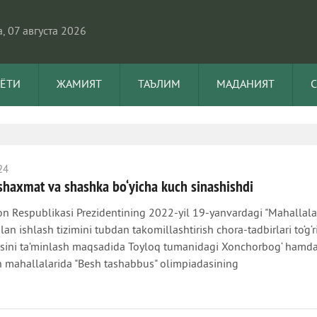
, 07 августа 2026
АЁТИ
ЖАМИЯТ
ТАЪЛИМ
МАДАНИЯТ
24
shaxmat va shashka bo‘yicha kuch sinashishdi
on Respublikasi Prezidentining 2022-yil 19-yanvardagi "Mahallal
lan ishlash tizimini tubdan takomillashtirish chora-tadbirlari to‘g‘r
rosini ta’minlash maqsadida Toyloq tumanidagi Xonchorbog‘ hamd
 mahallalarida "Besh tashabbus" olimpiadasining