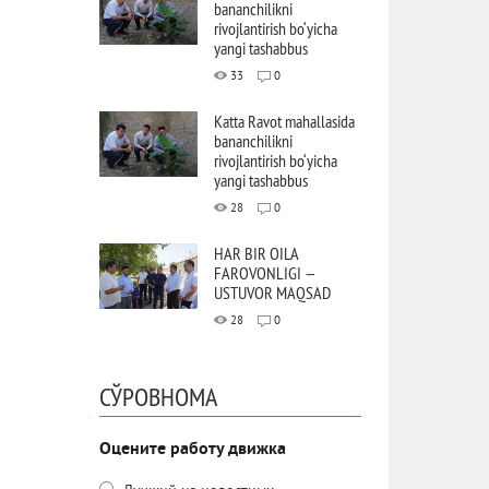
bananchilikni
rivojlantirish bo‘yicha
yangi tashabbus
33
0
Katta Ravot mahallasida
bananchilikni
rivojlantirish bo‘yicha
yangi tashabbus
28
0
HAR BIR OILA
FAROVONLIGI —
USTUVOR MAQSAD
28
0
СЎРОВНОМА
Оцените работу движка