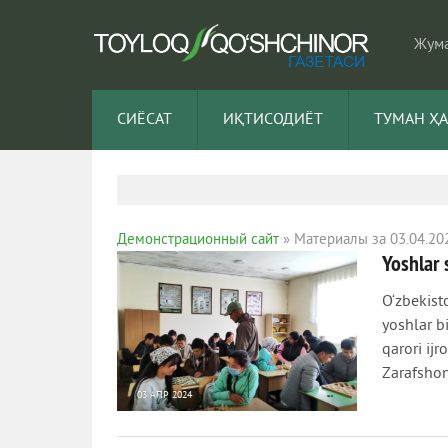
Жума
СИЁСАТ
ИҚТИСОДИЁТ
ТУМАН Ҳ
Демонстрационный сайт
» Материалы за 03.04.20
Yoshlar 
O‘zbekist
yoshlar bi
qarori ij
Zarafshon
03 АПР 2024
779
0