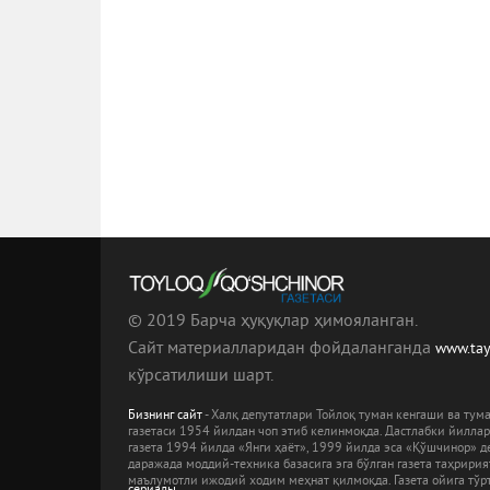
© 2019 Барча ҳуқуқлар ҳимояланган.
Сайт материалларидан фойдаланганда
www.ta
кўрсатилиши шарт.
Бизнинг сайт
- Халқ депутатлари Тойлоқ туман кенгаши ва ту
газетаси 1954 йилдан чоп этиб келинмоқда. Дастлабки йилла
газета 1994 йилда «Янги ҳаёт», 1999 йилда эса «Қўшчинор» де
даражада моддий-техника базасига эга бўлган газета таҳрири
маълумотли ижодий ходим меҳнат қилмоқда. Газета ойига тўрт