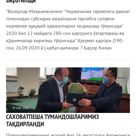
ажратилади
“Вазирлар Маҳкамасининг “Чорвачилик тармоғига давлат
томонидан субсидия ажратишни тартибга солувчи
норматив-ҳуқуқий ҳужжатларни тасдиқлаш тўғрисида”
2020 йил 12 майдаги 280-сон қарорига ўзгартириш ва
қўшимчалар киритиш тўғрисида” Ҳукумат қарори (590-
сон, 26.09.2020 й.) қабул қилинди. ? Қарор билан
29 СЕН 2020
САХОВАТПЕША ТУМАНДОШЛАРИМИЗ
932
0
ТАҚДИРЛАНДИ
Президентимизнинг жорий йил 26 августдаги фармонига