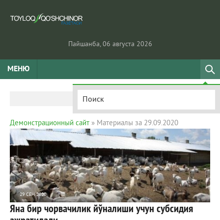
Пайшанба, 06 августа 2026
МЕНЮ
Демонстрационный сайт
» Материалы за 29.09.2020
29 СЕН 2020
Яна бир чорвачилик йўналиши учун субсидия
1 107
0