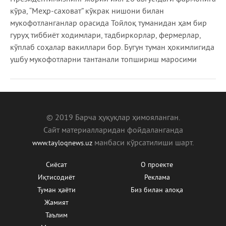
кўра, “Меҳр-саховат” кўкрак нишони билан
мукофотланганлар орасида Тойлоқ туманидан ҳам бир
гуруҳ тиббиёт ходимлари, тадбиркорлар, фермерлар,
кўплаб соҳалар вакиллари бор. Бугун туман ҳокимлигида
ушбу мукофотларни тантанали топшириш маросими
© 2019 Барча ҳуқуқлар ҳимояланган.
Сайт материалларидан фойдаланганда
манбаcи кўрсатилиши шарт.
www.tayloqnews.uz
Сиёсат
О проекте
Иқтисодиёт
Реклама
Туман ҳаёти
Биз билан алоқа
Жамият
Таълим