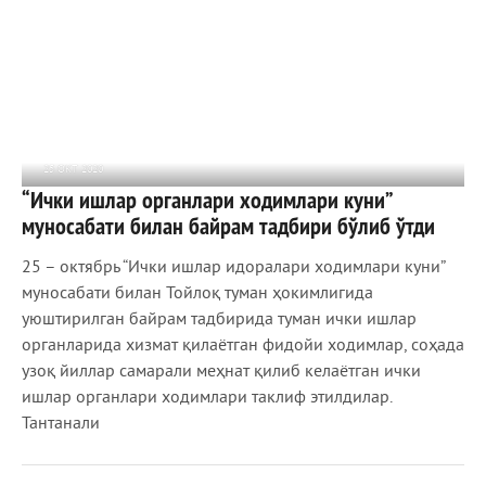
25 ОКТ 2020
“Ички ишлар органлари ходимлари куни”
903
0
муносабати билан байрам тадбири бўлиб ўтди
25 – октябрь “Ички ишлар идоралари ходимлари куни”
муносабати билан Тойлоқ туман ҳокимлигида
уюштирилган байрам тадбирида туман ички ишлар
органларида хизмат қилаётган фидойи ходимлар, соҳада
узоқ йиллар самарали меҳнат қилиб келаётган ички
ишлар органлари ходимлари таклиф этилдилар.
Тантанали