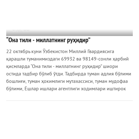
24 ОКТ 2020
“Она тили - миллатнинг руҳидир”
992
0
22 октябрь куни Ўзбекистон Миллий Гвардиясига
қарашли туманимиздаги 69932 ва 98149-сонли ҳарбий
қисмларда “Она тили - миллатнинг руҳидир” шиори
остида тадбир бўлиб ўтди. Тадбирда туман адлия бўлими
бошлиғи, туман ҳокимлиги мутахассиси, туман мудофаа
бўлими, Ёшлар ишлари агентлиги ходимлари иштирок