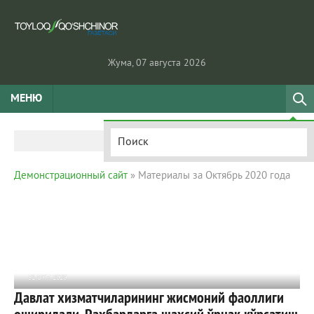
Жума, 07 августа 2026
МЕНЮ
Демонстрационный сайт
» Материалы за Октябрь 2020 года
31 ОКТ 2020
Давлат хизматчиларининг жисмоний фаоллиги
991
0