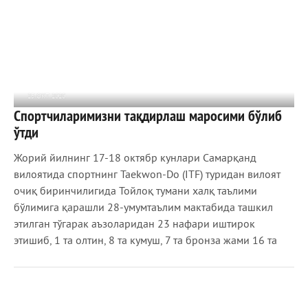
25 ОКТ 2020
Спортчиларимизни тақдирлаш маросими бўлиб
878
0
ўтди
Жорий йилнинг 17-18 октябр кунлари Самарқанд
вилоятида спортнинг Таеkwon-Do (ITF) туридан вилоят
очиқ биринчилигида Тойлоқ тумани халқ таълими
бўлимига қарашли 28-умумтаълим мактабида ташкил
этилган тўгарак аъзоларидан 23 нафари иштирок
этишиб, 1 та олтин, 8 та кумуш, 7 та бронза жами 16 та