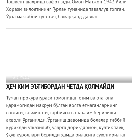
Тошкент шаҳрида вафот этди. Омон Матжон 1943 йили
Хоразм вилоятининг Гурлан туманида таваллуд топган.
Ўрта мактабни тугатгач, Самарқанд давлат
29 ОКТ 2020
ҲЕЧ КИМ ЭЪТИБОРДАН ЧЕТДА ҚОЛМАЙДИ
957
0
Туман прокуратураси томонидан етим ва ота-она
қарамоғидан маҳрум бўлган вояга етмаганларнинг
соғлиғи, таъминоти, тарбияси ва таълим берилиши
аҳволи ўрганилди. Ўрганиш давомида болалар тиббий
кўрикдан ўтказилиб, уларга дори-дармон, қўлтиқ таёқ,
ўқув қуроллари берилди ҳамда оиласига суюлтирилган