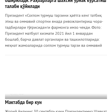
оширилади. Раҳбарларга шахсий ўрнак кўрсатиш
талаби қўйилади
Президент «Соғлом турмуш тарзини ҳаётга кенг татбиқ
этиш ва оммавий спортни янада ривожлантириш чора-
тадбирлари тўғрисида»ги фармонга имзо чекди. Фото:
Президент матбуот хизмати 2021 йил 1 январдан
бошлаб, барча давлат органлари ва ташкилотларида:
меҳнат жамоаларида соғлом турмуш тарзи ва оммавий
29 ОКТ 2020
Мактабда бир кун
1 159
0
Жорий йилнинг 30 сентябрь куни Президентимиз Шавкат