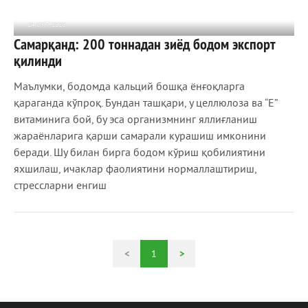
24 ОКТ 2020
Самарқанд: 200 тоннадан зиёд бодом экспорт
1 206
0
қилинди
Маълумки, бодомда кальций бошқа ёнғоқларга
қараганда кўпроқ. Бундан ташқари, у целлюлоза ва “E”
витаминига бой, бу эса организмнинг яллиғланиш
жараёнларига қарши самарали курашиш имконини
беради. Шу билан бирга бодом кўриш қобилиятини
яхшилаш, ичаклар фаолиятини нормаллаштириш,
стрессларни енгиш
<
1
>