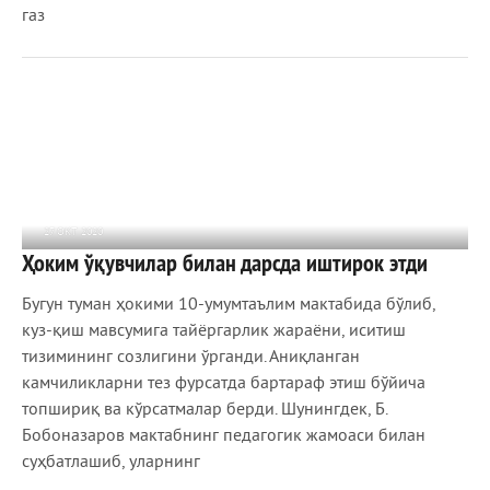
газ
27 ОКТ 2020
Ҳоким ўқувчилар билан дарсда иштирок этди
930
0
Бугун туман ҳокими 10-умумтаълим мактабида бўлиб,
куз-қиш мавсумига тайёргарлик жараёни, иситиш
тизимининг созлигини ўрганди. Аниқланган
камчиликларни тез фурсатда бартараф этиш бўйича
топшириқ ва кўрсатмалар берди. Шунингдек, Б.
Бобоназаров мактабнинг педагогик жамоаси билан
суҳбатлашиб, уларнинг