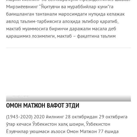
Мирзиёевнинг “Ўқитувчи ва мураббийлар куни”га
бағишланган тантанали маросимдаги нутқида келажак
авлод таълим-тарбиясига алоҳида эътибор қаратиб,
мактаб муаммосига биринчи даражали масала деб
қарашимиз лозимлиги, мактаб – фақатгина таълим
29 ОКТ 2020
ОМОН МАТЖОН ВАФОТ ЭТДИ
1 054
0
(1943-2020) 2020 йилнинг 28 октябридан 29 октябрига
ўтар кечаси Ўзбекистон халқ шоири, Ўзбекистон
Ёзувчилар уюшмаси аъзоси Омон Матжон 77 ёшида