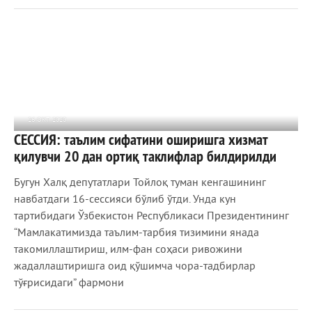
26 ОКТ 2020
СЕССИЯ: таълим сифатини оширишга хизмат
1 080
0
қилувчи 20 дан ортиқ таклифлар билдирилди
Бугун Халқ депутатлари Тойлоқ туман кенгашининг
навбатдаги 16-сессияси бўлиб ўтди. Унда кун
тартибидаги Ўзбекистон Республикаси Президентининг
“Мамлакатимизда таълим-тарбия тизимини янада
такомиллаштириш, илм-фан соҳаси ривожини
жадаллаштиришга оид қўшимча чора-тадбирлар
тўғрисидаги” фармони