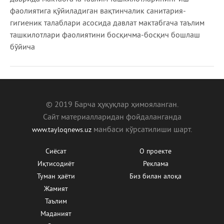
фаолиятига қўйиладиган вақтинчалик санитария-
гигиеник талаблари асосида давлат мактабгача таълим
ташкилотлари фаолиятини босқичма-босқич бошлаш
бўйича
© 2019 Барча ҳуқуқлар ҳимояланган.
Сайт материалларидан фойдаланганда
манбаcи кўрсатилиши шарт.
www.tayloqnews.uz
Сиёсат
О проекте
Иқтисодиёт
Реклама
Туман ҳаёти
Биз билан алоқа
Жамият
Таълим
Маданият