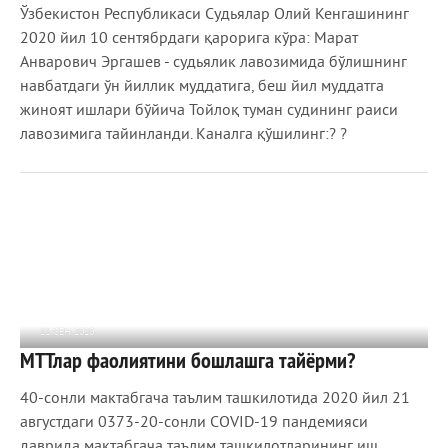
Ўзбекистон Республикаси Судьялар Олий Кенгашининг
2020 йил 10 сентябрдаги қарорига кўра: Марат
Анварович Эргашев - судьялик лавозимида бўлишнинг
навбатдаги ўн йиллик муддатига, беш йил муддатга
жиноят ишлари бўйича Тойлоқ туман судининг раиси
лавозимига тайинланди. Каналга қўшилинг:? ?
11 СЕН 2020
МТТлар фаолиятини бошлашга тайёрми?
1 204
0
40-сонли мактабгача таълим ташкилотида 2020 йил 21
августдаги 0373-20-сонли CОVID-19 пандемияси
даврида мактабгача таълим ташкилотларининг иш