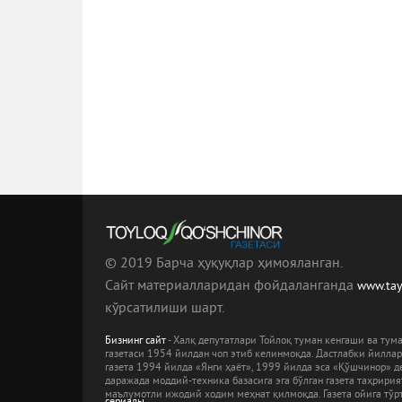
© 2019 Барча ҳуқуқлар ҳимояланган.
Сайт материалларидан фойдаланганда
www.ta
кўрсатилиши шарт.
Бизнинг сайт
- Халқ депутатлари Тойлоқ туман кенгаши ва ту
газетаси 1954 йилдан чоп этиб келинмоқда. Дастлабки йилла
газета 1994 йилда «Янги ҳаёт», 1999 йилда эса «Қўшчинор» де
даражада моддий-техника базасига эга бўлган газета таҳрири
маълумотли ижодий ходим меҳнат қилмоқда. Газета ойига тўрт