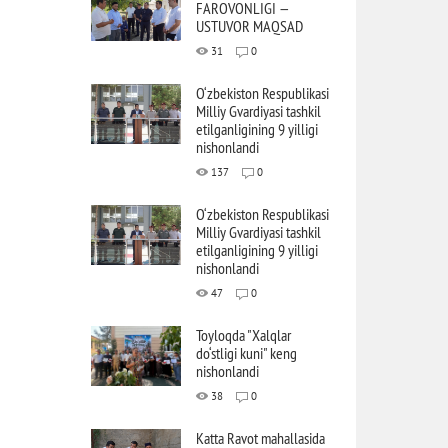
FAROVONLIGI —
USTUVOR MAQSAD
31
0
O‘zbekiston Respublikasi
Milliy Gvardiyasi tashkil
etilganligining 9 yilligi
nishonlandi
137
0
O‘zbekiston Respublikasi
Milliy Gvardiyasi tashkil
etilganligining 9 yilligi
nishonlandi
47
0
Toyloqda "Xalqlar
do‘stligi kuni" keng
nishonlandi
38
0
Katta Ravot mahallasida