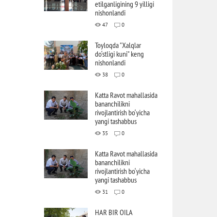
etilganligining 9 yilligi
nishonlandi
47
0
Toyloqda "Xalqlar
do‘stligi kuni" keng
nishonlandi
38
0
Katta Ravot mahallasida
bananchilikni
rivojlantirish bo‘yicha
yangi tashabbus
35
0
Katta Ravot mahallasida
bananchilikni
rivojlantirish bo‘yicha
yangi tashabbus
31
0
HAR BIR OILA