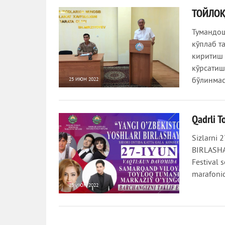
ТОЙЛОҚ
Тумандош
кўплаб т
киритиш 
кўрсатиш
бўлинмас
25 ИЮН 2022
613
0
Qadrli T
Sizlarni 
BIRLASHAY
Festival 
marafoni
25 ИЮН 2022
716
0