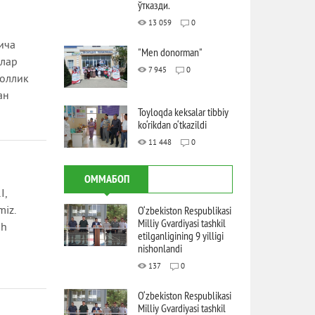
ўтказди.
13 059
0
ича
"Men donorman"
алар
7 945
0
аоллик
ан
Toyloqda keksalar tibbiy
ko‘rikdan o‘tkazildi
11 448
0
ОММАБОП
I,
O‘zbekiston Respublikasi
miz.
Milliy Gvardiyasi tashkil
sh
etilganligining 9 yilligi
nishonlandi
137
0
O‘zbekiston Respublikasi
Milliy Gvardiyasi tashkil