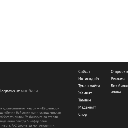
Сиёсат
О проект
Иқтисодиёт
Реклама
Туман ҳаёти
Биз била
манбаcи
yloqnews.uz
алоқа
Жамият
Таълим
Маданият
ман ҳокимлигининг нашри — «Қўшчинор»
рда «Ленин байроғи» номи остида чиққан
Спорт
б ўзгартирилди. Ўз биносига ва етарли
ятида айни пайтда 5 нафар олий
 марта, А-2 форматда чоп этилаяпти.