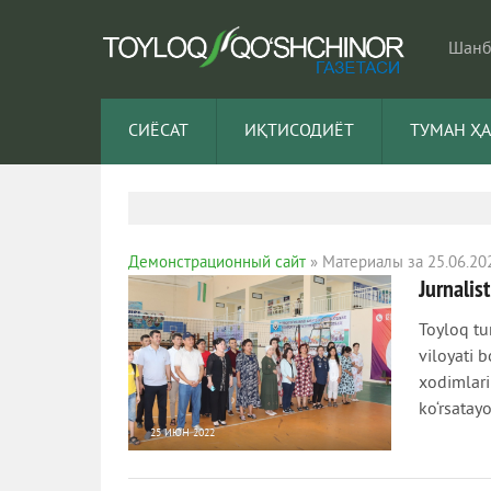
Шанба
СИЁСАТ
ИҚТИСОДИЁТ
ТУМАН Ҳ
Демонстрационный сайт
» Материалы за 25.06.20
Jurnalis
Toyloq tu
viloyati 
xodimlari
ko‘rsatay
25 ИЮН 2022
931
0