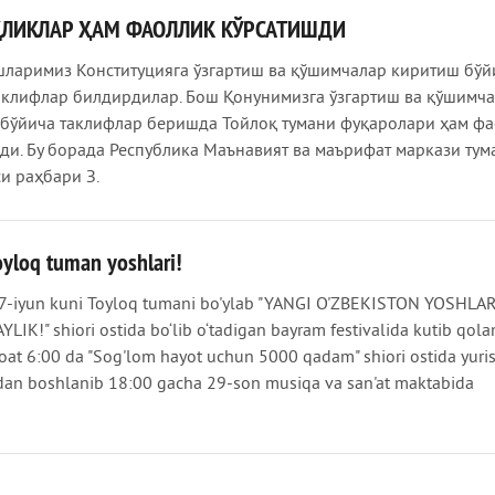
ЛИКЛАР ҲАМ ФАОЛЛИК КЎРСАТИШДИ
ларимиз Конституцияга ўзгартиш ва қўшимчалар киритиш бўй
аклифлар билдирдилар. Бош Қонунимизга ўзгартиш ва қўшимч
бўйича таклифлар беришда Тойлоқ тумани фуқаролари ҳам ф
ди. Бу борада Республика Маънавият ва маърифат маркази тум
и раҳбари З.
oyloq tuman yoshlari!
27-iyun kuni Toyloq tumani bo'ylab "YANGI O'ZBEKISTON YOSHLAR
LIK!" shiori ostida bo‘lib o‘tadigan bayram festivalida kutib qola
soat 6:00 da "Sog'lom hayot uchun 5000 qadam" shiori ostida yuri
dan boshlanib 18:00 gacha 29-son musiqa va san'at maktabida