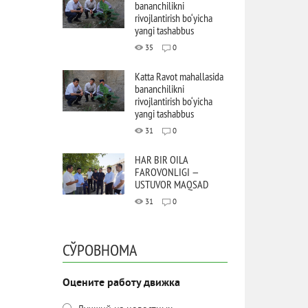
bananchilikni
rivojlantirish bo‘yicha
yangi tashabbus
35
0
Katta Ravot mahallasida
bananchilikni
rivojlantirish bo‘yicha
yangi tashabbus
31
0
HAR BIR OILA
FAROVONLIGI —
USTUVOR MAQSAD
31
0
СЎРОВНОМА
Оцените работу движка