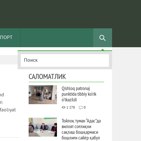
СПОРТ
САЛОМАТЛИК
Qishloq patronaj
punktida tibbiy ko‘rik
nd
o‘tkazildi
ri
1 278
0
faoliyat
Тойлоқ туман “Адас”да
вилоят соғлиқни
сақлаш бошқармаси
бошлиғи сайёр қабул