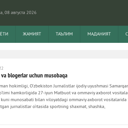
, 08 августа 2026
АЁТИ
ЖАМИЯТ
ТАЪЛИМ
МАДАНИЯТ
22
t va blogerlar uchun musobaqa
man hokimligi, O‘zbekiston Jurnalistlar ijodiy uyushmasi Samarqa
bo‘limi hamkorligida 27-iyun Matbuot va ommaviy axborot vositala
 kuni munosabati bilan viloyatdagi ommaviy axborot vositalarida 
otgan jurnalistlar o‘rtasida sportning shaxmat, shashka,