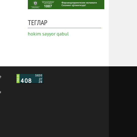
ТЕГЛАР
hokim
sayyor qabul
е
н