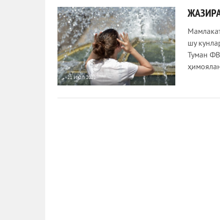
ЖАЗИРА
Мамлакат
шу кунла
Туман ФВ
ҳимоялан
21 ИЮЛ 2022
682
0