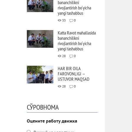
bananchilikni
rivojlantirish bo‘yicha
yangi tashabbus
33
0
Katta Ravot mahallasida
bananchilikni
rivojlantirish bo‘yicha
yangi tashabbus
28
0
HAR BIR OILA
FAROVONLIGI —
USTUVOR MAQSAD
28
0
СЎРОВНОМА
Оцените работу движка