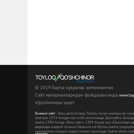
© 2019 Барча ҳуқуқлар ҳимояланган.
Сайт материалларидан фойдаланганда
www.ta
кўрсатилиши шарт.
Бизнинг сайт
- Халқ депутатлари Тойлоқ туман кенгаши ва ту
газетаси 1954 йилдан чоп этиб келинмоқда. Дастлабки йилла
газета 1994 йилда «Янги ҳаёт», 1999 йилда эса «Қўшчинор» де
даражада моддий-техника базасига эга бўлган газета таҳрири
маълумотли ижодий ходим меҳнат қилмоқда. Газета ойига тўрт