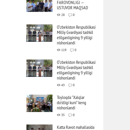
FAROVONLIGI —
USTUVOR MAQSAD
28
0
O‘zbekiston Respublikasi
Milliy Gvardiyasi tashkil
etilganligining 9 yilligi
nishonlandi
119
0
O‘zbekiston Respublikasi
Milliy Gvardiyasi tashkil
etilganligining 9 yilligi
nishonlandi
43
0
Toyloqda "Xalqlar
do‘stligi kuni" keng
nishonlandi
35
0
Katta Ravot mahallasida