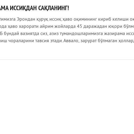
МА ИССИҚДАН САҚЛАНИНГ!
имизга Эрондан қуруқ иссиқ ҳаво оқимининг кириб келиши о
рда ҳаво харорати айрим жойларда 45 даражадан юқори бўлм
Б бундай вазиятда сиз, азиз тумандошларимизга жазирама ис
иш чораларини тавсия этади. Аввало, зарурат бўлмаган ҳоллар