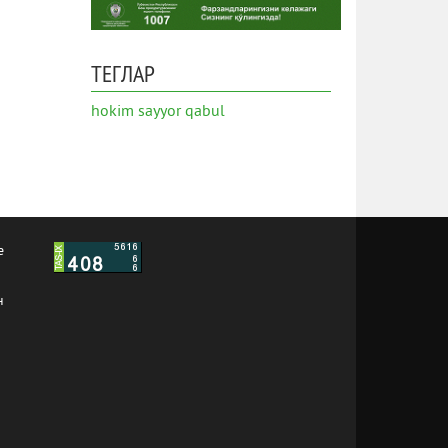
ТЕГЛАР
hokim
sayyor qabul
е
н