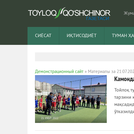
Жума
СИЁСАТ
ИҚТИСОДИЁТ
ТУМАН Ҳ
Демонстрационный сайт
» Материалы за 21.07.20
Камонда
Тойлоқ т
тарзини 
мақсадид
ўтказилд
21 ИЮЛ 2022
673
0