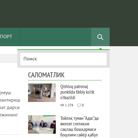
СПОРТ
САЛОМАТЛИК
Qishloq patronaj
punktida tibbiy ko‘rik
урмуш
o‘tkazildi
жлантириш
1 276
0
ат дарси
лежининг
Тойлоқ туман “Адас”да
вилоят соғлиқни
сақлаш бошқармаси
бошлиғи сайёр қабул