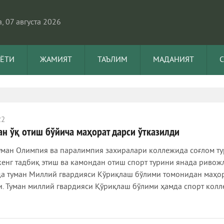
, 07 августа 2026
АЁТИ
ЖАМИЯТ
ТАЪЛИМ
МАДАНИЯТ
22
н ўқ отиш бўйича маҳорат дарси ўтказилди
уман Олимпия ва паралимпия захиралари коллежида соғлом т
кенг тадбиқ этиш ва камондан отиш спорт турини янада риво
а туман Миллий гвардияси Кўриқлаш бўлими томонидан маҳор
и. Туман миллий гвардияси Қўриқлаш бўлими ҳамда спорт кол