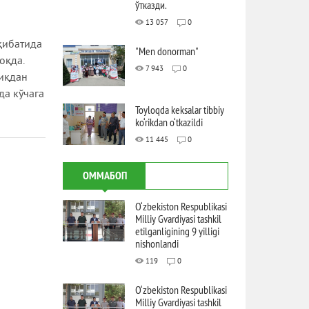
ўтказди.
13 057
0
қибатида
"Men donorman"
оқда.
7 943
0
сиқдан
да кўчага
Toyloqda keksalar tibbiy
ko‘rikdan o‘tkazildi
11 445
0
ОММАБОП
O‘zbekiston Respublikasi
Milliy Gvardiyasi tashkil
etilganligining 9 yilligi
nishonlandi
119
0
O‘zbekiston Respublikasi
Milliy Gvardiyasi tashkil