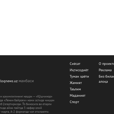
Сиёсат
О проект
Иқтисодиёт
Реклама
Туман ҳаёти
Биз била
манбаcи
yloqnews.uz
алоқа
Жамият
Таълим
Маданият
ман ҳокимлигининг нашри — «Қўшчинор»
рда «Ленин байроғи» номи остида чиққан
Спорт
б ўзгартирилди. Ўз биносига ва етарли
ятида айни пайтда 5 нафар олий
 марта, А-2 форматда чоп этилаяпти.