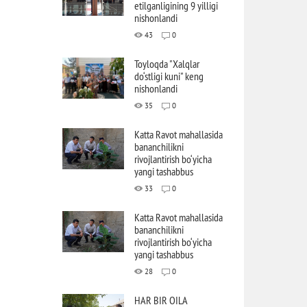
etilganligining 9 yilligi
nishonlandi
43
0
Toyloqda "Xalqlar
do‘stligi kuni" keng
nishonlandi
35
0
Katta Ravot mahallasida
bananchilikni
rivojlantirish bo‘yicha
yangi tashabbus
33
0
Katta Ravot mahallasida
bananchilikni
rivojlantirish bo‘yicha
yangi tashabbus
28
0
HAR BIR OILA