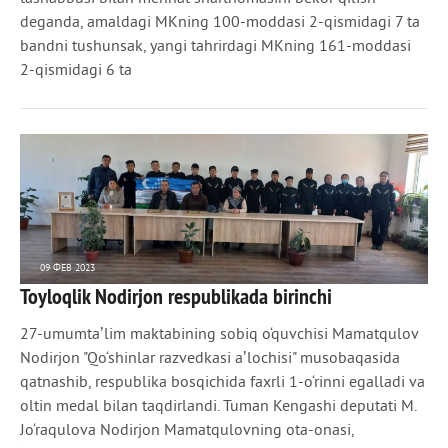
deganda, amaldagi MKning 100-moddasi 2-qismidagi 7 ta
bandni tushunsak, yangi tahrirdagi MKning 161-moddasi
2-qismidagi 6 ta
09 ФЕВ 2023
Toyloqlik Nodirjon respublikada birinchi
657
0
27-umumtaʼlim maktabining sobiq o‘quvchisi Mamatqulov
Nodirjon "Qo‘shinlar razvedkasi aʼlochisi" musobaqasida
qatnashib, respublika bosqichida faxrli 1-o‘rinni egalladi va
oltin medal bilan taqdirlandi. Tuman Kengashi deputati M.
Jo‘raqulova Nodirjon Mamatqulovning ota-onasi,