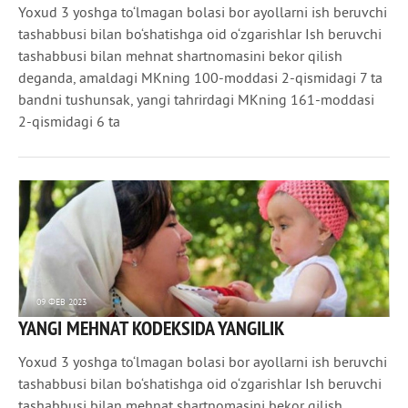
Yoxud 3 yoshga to‘lmagan bolasi bor ayollarni ish beruvchi
tashabbusi bilan bo‘shatishga oid o‘zgarishlar Ish beruvchi
tashabbusi bilan mehnat shartnomasini bekor qilish
deganda, amaldagi MKning 100-moddasi 2-qismidagi 7 ta
bandni tushunsak, yangi tahrirdagi MKning 161-moddasi
2-qismidagi 6 ta
09 ФЕВ 2023
YANGI MEHNAT KODEKSIDA YANGILIK
1 123
0
Yoxud 3 yoshga to‘lmagan bolasi bor ayollarni ish beruvchi
tashabbusi bilan bo‘shatishga oid o‘zgarishlar Ish beruvchi
tashabbusi bilan mehnat shartnomasini bekor qilish