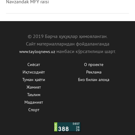
Navzandak MFY raisi
© 2019 Барча ҳуқуқлар ҳимояланган.
Сайт материалларидан фойдаланганда
манбаcи кўрсатилиши шарт.
www.tayloqnews.uz
Сиёсат
О проекте
Иқтисодиёт
Реклама
Туман ҳаёти
Биз билан алоқа
Жамият
Таълим
Маданият
Спорт