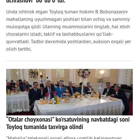
uchrashuvi” boʻlib oʻtdi.
Unda ishtirok etgan Toyloq tuman hokimi B. Bobonazarov
mahallaning uyushmagan yoshlari bilan ochiq va samimiy
muloqotga qildi. Ularning muammolarini tinglab, hal etish
choralarini izladi, taklif va tashabbuslarini qoʻllab-
quvvatladi. Tadbir davomida yoshlardan, auksion orqali yer
olish tartibi,
02 ФЕВ 2023
“Otalar choyxonasi” ko’rsatuvining navbatdagi soni
663
0
Toyloq tumanida tasvirga olindi
“Mahalla” telekanali orqali efirga uzatilib kelinayotgan