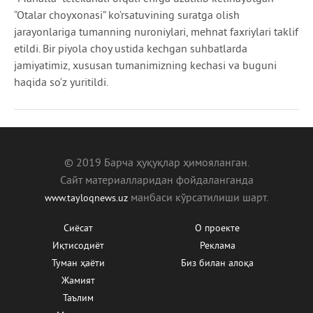
“Otalar choyxonasi” ko‘rsatuvining suratga olish
jarayonlariga tumanning nuroniylari, mehnat faxriylari taklif
etildi. Bir piyola choy ustida kechgan suhbatlarda
jamiyatimiz, xususan tumanimizning kechasi va buguni
haqida so‘z yuritildi.
© 2019 Барча ҳуқуқлар ҳимояланган.
Сайт материалларидан фойдаланганда
манбаcи кўрсатилиши шарт.
www.tayloqnews.uz
Сиёсат
О проекте
Иқтисодиёт
Реклама
Туман ҳаёти
Биз билан алоқа
Жамият
Таълим