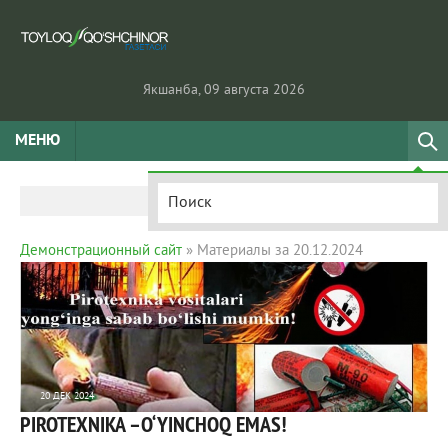
Якшанба, 09 августа 2026
МЕНЮ
Демонстрационный сайт
» Материалы за 20.12.2024
20 ДЕК 2024
PIROTEXNIKA –O‘YINCHOQ EMAS!
870
0