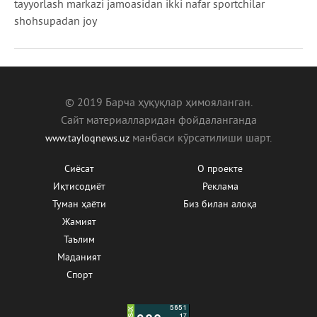
tayyorlash markazi jamoasidan ikki nafar sportchilar
shohsupadan joy
© 2019 Барча ҳуқуқлар ҳимояланган.
Сайт материалларидан фойдаланганда
манбаcи кўрсатилиши шарт.
www.tayloqnews.uz
Сиёсат
О проекте
Иқтисодиёт
Реклама
Туман ҳаёти
Биз билан алоқа
Жамият
Таълим
Маданият
Спорт