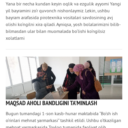
Yana bir necha kundan keyin oqlik va ezgulik ayyomi Yangi
yil bayramini zo‘r quvonch nishonlaymiz. Lekin, ushbu
bayram arafasida pirotexnika vositalari savdosining avj
olishi ko‘ngilni xira qiladi. Ayniqsa, yosh bolalarimizni bilib-
bilmasdan ular bilan muomalada bo‘lishi ko‘ngilsiz
xolatlarni
20 ДЕК 2024
MAQSAD AHOLI BANDLIGINI TA'MINLASH
877
0
Bugun tumandagi 1-son kasb-hunar maktabida “Bo‘sh ish
o‘rinlari mehnat yarmarkasi” tashkil etildi. Ushbu o‘tkazilgan
mehnat yarmarkasida Toyloq tumanida faoliyat olib