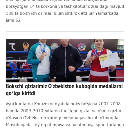
borayotgan 14 ta korxona va tashkilotlar o‘zlaridagi mavjud
188 ta bo‘sh ish o‘rinlari bilan ishtirok etdilar. Yarmarkada
jami 62
20 ДЕК 2024
Bokschi qizlarimiz O'zbekiston kubogida medallarni
4 159
0
qoʻlga kiritdi
Ayni kunlarda Xorazm viloyatida boks bo'yicha 2007-2008
hamda 2009-2010-yillarda tug'ilgan qizlar va o'smir qizlar
o'rtasida O'zbekiston kubogi musobaqasi bo'lib o'tmoqda.
Musobaqada Toyloq olimpiya va paralimpiya sport turlariga