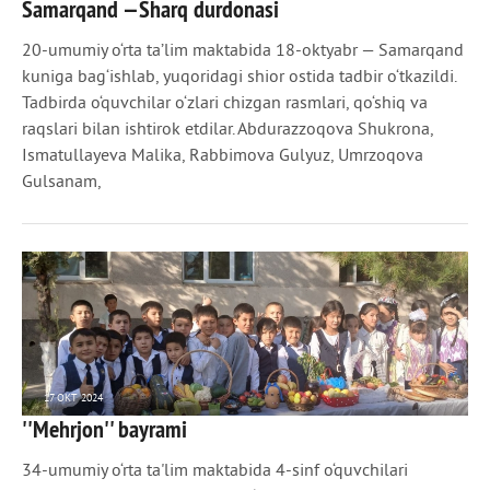
Samarqand —Sharq durdonasi
921
0
20-umumiy o‘rta ta’lim maktabida 18-oktyabr — Samarqand
kuniga bag‘ishlab, yuqoridagi shior ostida tadbir o‘tkazildi.
Tadbirda o‘quvchilar o‘zlari chizgan rasmlari, qo‘shiq va
raqslari bilan ishtirok etdilar. Abdurazzoqova Shukrona,
Ismatullayeva Malika, Rabbimova Gulyuz, Umrzoqova
Gulsanam,
17 ОКТ 2024
''Mehrjon'' bayrami
916
0
34-umumiy o‘rta ta'lim maktabida 4-sinf o‘quvchilari