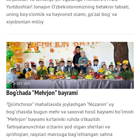
Yurtdoshlar! Jonajon O‘zbekistonimizning betakror tabiati,
uning boy o‘simlik va hayvonot olami, go‘zal bog‘ va
xiyobonlari milliy
24 ОКТ 2024
Bog‘chada "Mehrjon" bayrami
962
0
"Qo‘shchinor" mahallasida joylashgan "Nozanin" uy
bogʻchasida bugun mehr va saxovat hosil bayrami boʻlmish
"Mehrjon" bayrami ko'tarinki ruhda o'tkazildi.
Tarbiyalanuvchilar o'zlarini yod olgan she'rlari va
qo'shiqlari, raqslari mavzuga bag'ishlangan sahna