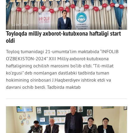
22 ОКТ 2024
Toyloqda milliy axborot-kutubxona haftaligi start
941
0
oldi
Toyloq tumanidagi 21-umumta’lim maktabida “INFOLIB
O‘ZBEKISTON-2024” XIII Milliy axborot-kutubxona
haftaligining ochilish marosimi bo‘lib o‘tdi. "Til-millat
ko‘zgusi" deb nomlangan dastlabki tadbirda tuman
hokimining o‘rinbosari J.Haqberdiyev ishtirok etdi va
davrani ochib berdi. Tadbirda maktab