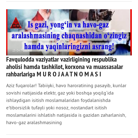
23 ОКТ 2024
Favqulodda vaziyatlar vazirligining respublika
941
0
aholisi hamda tashkilot, korxona va muassasalar
rahbarlariga M U R O J A A T N O M A S I
Aziz fuqarolar! Tabiiyki, havo haroratining pasayib, kunlar
sovishi natijasida elektr, gaz yoki boshqa yoqilg‘ida
ishlaydigan isitish moslamalaridan foydalanishda
e'tiborsizlik tufayli yoki nosoz, nostandart isitish
moslamalarini ishlatish natijasida is gazidan zaharlanish,
havo-gaz aralashmasining