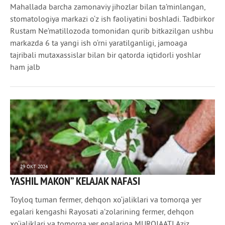
Mahallada barcha zamonaviy jihozlar bilan ta’minlangan,
stomatologiya markazi o‘z ish faoliyatini boshladi. Tadbirkor
Rustam Ne’matillozoda tomonidan qurib bitkazilgan ushbu
markazda 6 ta yangi ish o‘rni yaratilganligi, jamoaga
tajribali mutaxassislar bilan bir qatorda iqtidorli yoshlar
ham jalb
29 ОКТ 2024
YASHIL MAKON” KELAJAK NAFASI
1 407
0
Toyloq tuman fermer, dehqon xo‘jaliklari va tomorqa yer
egalari kengashi Rayosati a’zolarining fermer, dehqon
xo‘jaliklari va tomorqa yer egalariga MUROJAATI Aziz