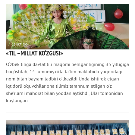
22 ОКТ 2024
«TIL –MILLAT KO‘ZGUSI»
949
0
O‘zbek tiliga davlat tili maqomi berilganligining 35 yilligiga
bag‘ishlab, 14- umumiy o‘rta ta’lim maktabida yuqoridagi
nom bilan bayram tadbiri o‘tkazildi Unda ishtirok etgan
iqtidorli o‘quvchilar ona tilimiz tarannum etilgan o‘z
she’rlarni mahorat bilan yoddan aytishdi, Ular tomonidan
kuylangan