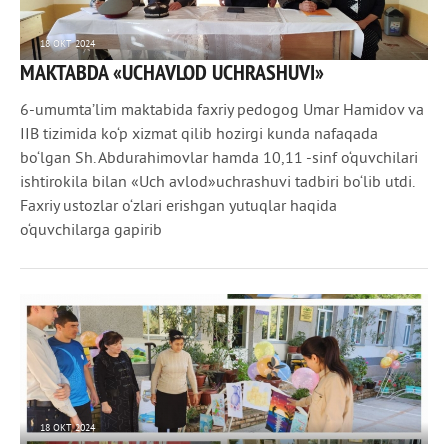
18 ОКТ 2024
MAKTABDA «UCHAVLOD UCHRASHUVI»
4 582
0
6-umumta’lim maktabida faxriy pedogog Umar Hamidov va
IIB tizimida ko‘p xizmat qilib hozirgi kunda nafaqada
bo‘lgan Sh. Abdurahimovlar hamda 10,11 -sinf o‘quvchilari
ishtirokila bilan «Uch avlod»uchrashuvi tadbiri bo‘lib utdi.
Faxriy ustozlar o‘zlari erishgan yutuqlar haqida
o‘quvchilarga gapirib
18 ОКТ 2024