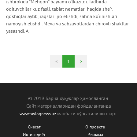
ishtirokida "Mehrjon" bayrami o‘tkazildi. Tadbirda
o‘qituvchilar kuz fasli, tabiat ne'matlari haqida she'r,
qo‘shiqlar aytib, raqslar ijro etishdi, sahna ko‘rinishlari
namoyish etishdi. Meva va sabzavotlardan chiroyli shakllar
yasashdi. A.
<
1
>
© 2019 Барча ҳуқуқлар ҳимояланган.
Сайт материалларидан фойдаланганда
манбаcи кўрсатилиши шарт.
www.tayloqnews.uz
Сиёсат
О проекте
Иқтисодиёт
Реклама