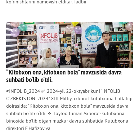
koʻrinishlarini namoyish etdilar. Tadbir
23 ОКТ 2024
“Kitobxon ona, kitobxon bola” mavzusida davra
933
0
suhbati bo‘lib o‘tdi.
#INFOLIB_2024 ✅ 2024-yil 22-oktyabr kuni “INFOLIB
O‘ZBEKISTON-2024” XIII Milliy axborot-kutubxona haftaligi
doirasida: “Kitobxon ona, kitobxon bola” mavzusida davra
suhbati bo‘lib o‘tdi. 🔹 Toyloq tuman Axborot-kutubxona
binosida bo'lib otgan mazkur davra suhbatida Kutubxona
direktori F.Hafizov va