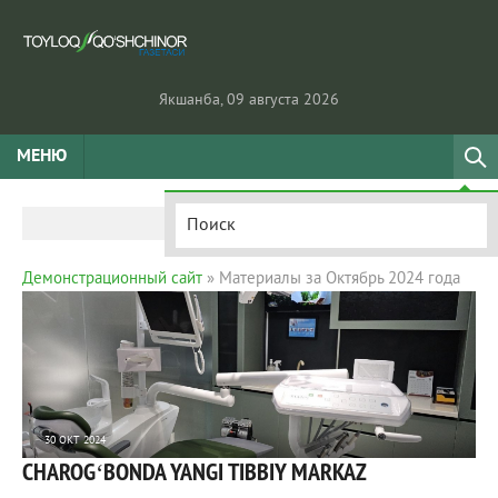
Якшанба, 09 августа 2026
МЕНЮ
Демонстрационный сайт
» Материалы за Октябрь 2024 года
30 ОКТ 2024
CHAROGʻBONDA YANGI TIBBIY MARKAZ
1 632
0