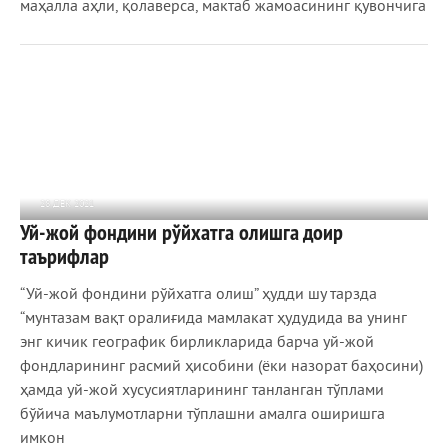
маҳалла аҳли, қолаверса, мактаб жамоасининг қувончига
28 ДЕК 2021
Уй-жой фондини рўйхатга олишга доир
730
0
таърифлар
“Уй-жой фондини рўйхатга олиш” ҳудди шу тарзда
“мунтазам вақт оралиғида мамлакат ҳудудида ва унинг
энг кичик географик бирликларида барча уй-жой
фондларининг расмий ҳисобини (ёки назорат баҳосини)
ҳамда уй-жой хусусиятларининг танланган тўплами
бўйича маълумотларни тўплашни амалга оширишга
имкон