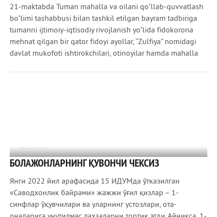
21-maktabda Tuman mahalla va oilani qoʻllab-quvvatlash
boʻlimi tashabbusi bilan tashkil etilgan bayram tadbiriga
tumanni ijtimoiy-iqtisodiy rivojlanish yoʻlida fidokorona
mehnat qilgan bir qator fidoyi ayollar, “Zulfiya” nomidagi
davlat mukofoti ishtirokchilari, otinoyilar hamda mahalla
30 ДЕК 2021
БОЛАЖОНЛАРНИНГ ҚУВОНЧИ ЧЕКСИЗ
1 060
0
Янги 2022 йил арафасида 15­ ИДУМда ўтказилган
«Саводхонлик байрами» жажжи ўғил­ қизлар – 1­-
синфлар ўқувчилари ва уларнинг устозлари, ота­-
оналарига унутилмас лаҳзаларни тортиқ этди. Айниқса, 1-