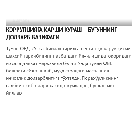
24 ДЕК 2021
КОРРУПЦИЯГА ҚАРШИ КУРАШ – БУГУННИНГ
751
0
ДОЛЗАРБ ВАЗИФАСИ
Туман ФВД 25-касбийлаштирилган ёнғин қутқарув қисми
шахсий таркибининг навбатдаги йиғилишида юқоридаги
масала диққат марказида бўлди. Унда туман ФВБ
бошлиғи сўзга чиқиб, муҳокамадаги масаланинг
нечоғлик долзарблигига тўхталди. Порахўрликнинг
салбий оқибатлари ҳақида жумладан,­ бундан минг
йиллар