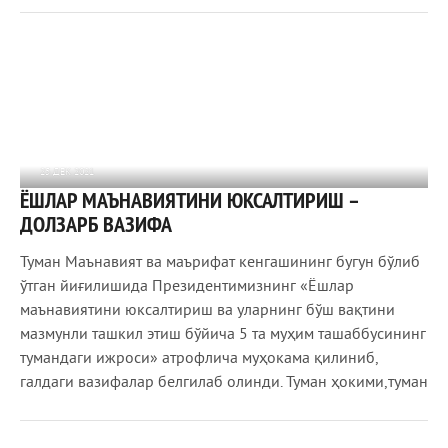
25 ДЕК 2021
ЁШЛАР МАЪНАВИЯТИНИ ЮКСАЛТИРИШ –
1 163
0
ДОЛЗАРБ ВАЗИФА
Туман Маънавият ва маърифат кенгашининг бугун бўлиб
ўтган йиғилишида Президентимизнинг «Ёшлар
маънавиятини юксалтириш ва уларнинг бўш вақтини
мазмунли ташкил этиш бўйича 5 та муҳим ташаббусининг
тумандаги ижроси» атрофлича муҳокама қилиниб,
галдаги вазифалар белгилаб олинди. Туман ҳокими,туман