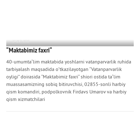
24 ДЕК 2021
“Maktabimiz faxri“
921
0
40-umumtaʼlim maktabida yoshlarni vatanparvarlik ruhida
tarbiyalash maqsadida oʻtkazilayotgan “Vatanparvarlik
oyligi” doirasida “Maktabimiz faxri“ shiori ostida taʼlim
muassasamizning sobiq bitiruvchisi, 02855-sonli harbiy
qism komandiri, podpolkovnik Firdavs Umarov va harbiy
qism xizmatchilari