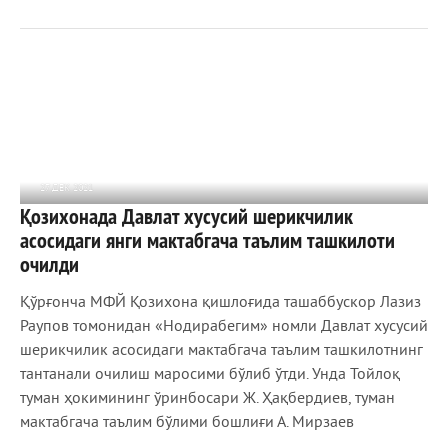
27 ДЕК 2021
Қозихонада Давлат хусусий шерикчилик
1 119
0
асосидаги янги мактабгача таълим ташкилоти
очилди
Қўрғонча МФЙ Қозихона қишлоғида ташаббускор Лазиз
Раупов томонидан «Нодирабегим» номли Давлат хусусий
шерикчилик асосидаги мактабгача таълим ташкилотнинг
тантанали очилиш маросими бўлиб ўтди. Унда Тойлоқ
туман ҳокимининг ўринбосари Ж. Ҳақбердиев, туман
мактабгача таълим бўлими бошлиғи А. Мирзаев