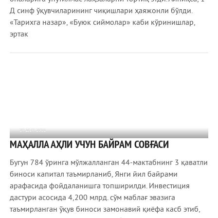
Д синф ўқувчиларининг чиқишлари ҳаяжонли бўлди.
«Тарихга назар», «Буюк сиймолар» каби кўринишлар,
эртак
29 ДЕК 2021
МАҲАЛЛА АҲЛИ УЧУН БАЙРАМ СОВҒАСИ
733
0
Бугун 784 ўринга мўлжалланган 44-мактабнинг 3 қаватли
биноси капитал таъмирланиб, Янги йил байрами
арафасида фойдаланишга топширилди. Инвeстиция
дастури асосида 4,200 млрд. сўм маблағ эвазига
таъмирланган ўқув биноси замонавий қиёфа касб этиб,