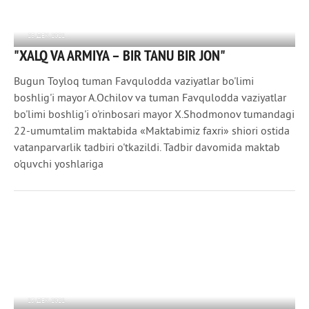
23 ДЕК 2021
"XALQ VA ARMIYA – BIR TANU BIR JON"
1 148
0
Bugun Toyloq tuman Favqulodda vaziyatlar bo'limi
boshlig'i mayor A.Ochilov va tuman Favqulodda vaziyatlar
bo'limi boshlig'i o'rinbosari mayor X.Shodmonov tumandagi
22-umumtalim maktabida «Maktabimiz faxri» shiori ostida
vatanparvarlik tadbiri o'tkazildi. Tadbir davomida maktab
o'quvchi yoshlariga
15 ДЕК 2021