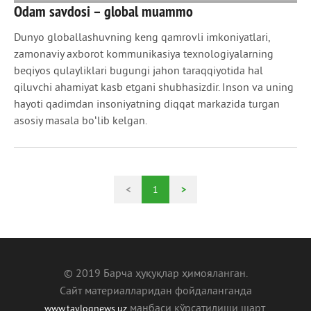
Odam savdosi – global muammo
1 107
0
Dunyo globallashuvning keng qamrovli imkoniyatlari,
zamonaviy axborot kommunikasiya texnologiyalarning
beqiyos qulayliklari bugungi jahon taraqqiyotida hal
qiluvchi ahamiyat kasb etgani shubhasizdir. Inson va uning
hayoti qadimdan insoniyatning diqqat markazida turgan
asosiy masala boʻlib kelgan.
<
1
>
© 2019 Барча ҳуқуқлар ҳимояланган.
Сайт материалларидан фойдаланганда
манбаcи кўрсатилиши шарт.
www.tayloqnews.uz