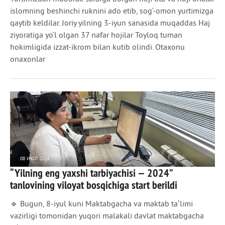
islomning beshinchi ruknini ado etib, sog‘-omon yurtimizga
qaytib keldilar. Joriy yilning 3-iyun sanasida muqaddas Haj
ziyoratiga yo‘l olgan 37 nafar hojilar Toyloq tuman
hokimligida izzat-ikrom bilan kutib olindi. Otaxonu
onaxonlar
08 ИЮЛ 2024
“Yilning eng yaxshi tarbiyachisi — 2024”
1 135
0
tanlovining viloyat bosqichiga start berildi
🔹 Bugun, 8-iyul kuni Maktabgacha va maktab taʼlimi
vazirligi tomonidan yuqori malakali davlat maktabgacha