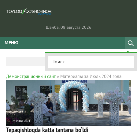
Шанба, 08 августа 2026
МЕНЮ
Демонстрационный сайт
» Материалы за Июль 2024 года
26 ИЮЛ 2024
Tepaqishloqda katta tantana bo‘ldi
1 188
0