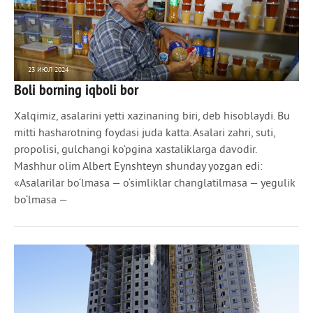
23 ИЮЛ 2024
Boli borning iqboli bor
966
0
Xalqimiz, asalarini yetti xazinaning biri, deb hisoblaydi. Bu
mitti hasharotning foydasi juda katta. Asalari zahri, suti,
propolisi, gulchangi ko‘pgina xastaliklarga davodir.
Mashhur olim Albert Eynshteyn shunday yozgan edi:
«Asalarilar bo‘lmasa — o‘simliklar changlatilmasa — yegulik
bo‘lmasa —