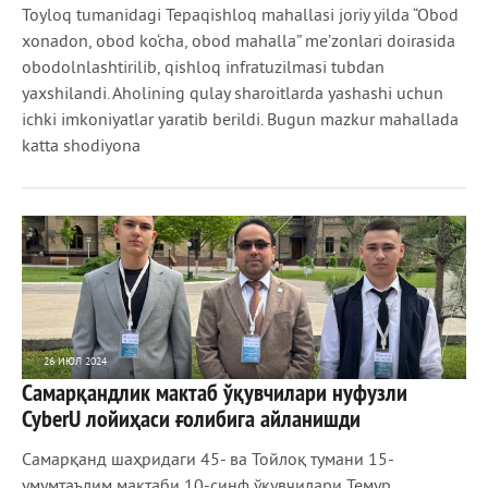
Toyloq tumanidagi Tepaqishloq mahallasi joriy yilda “Obod
xonadon, obod ko‘cha, obod mahalla” me’zonlari doirasida
obodolnlashtirilib, qishloq infratuzilmasi tubdan
yaxshilandi. Aholining qulay sharoitlarda yashashi uchun
ichki imkoniyatlar yaratib berildi. Bugun mazkur mahallada
katta shodiyona
26 ИЮЛ 2024
Самарқандлик мактаб ўқувчилари нуфузли
3 887
0
CyberU лойиҳаси ғолибига айланишди
Самарқанд шаҳридаги 45- ва Тойлоқ тумани 15-
умумтаълим мактаби 10-синф ўқувчилари Темур