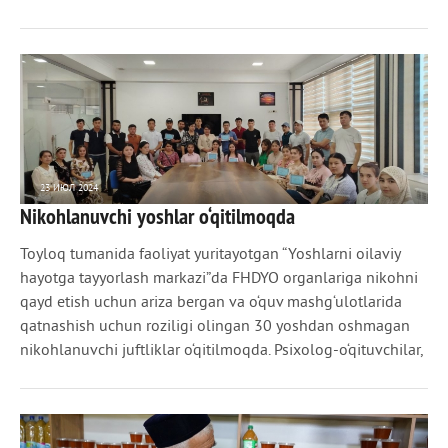
23 ИЮЛ 2024
Nikohlanuvchi yoshlar o‘qitilmoqda
907
0
Toyloq tumanida faoliyat yuritayotgan “Yoshlarni oilaviy
hayotga tayyorlash markazi”da FHDYO organlariga nikohni
qayd etish uchun ariza bergan va o‘quv mashg‘ulotlarida
qatnashish uchun roziligi olingan 30 yoshdan oshmagan
nikohlanuvchi juftliklar o‘qitilmoqda. Psixolog-o‘qituvchilar,