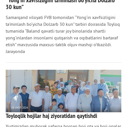
“Yong‘in xavfsizligini ta’minlash bo‘yicha Dolzarb
30 kun”
Samarqand viloyati FVB tomonidan “Yong‘in xavfsizligini
ta’minlash bo‘yicha Dolzarb 30 kun” tarbiri doirasida Toyloq
tumanida “Baland qavatli turar joy binolarida shartli
yong‘inlardan insonlarni qutqarish va oqibatlarini bartaraf
etish” mavzusida maxsus-taktik o‘quv mashqi o‘tkazildi.
Jarayonda
08 ИЮЛ 2024
Toyloqlik hojilar haj ziyoratidan qaytishdi
1 090
0
Yurtimizdan muborak safarga borgan hoji ota va hoji onalar