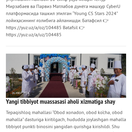
Мирзабаев ва Парвиз Матлабов дунёга машҳур CyberU
платформасида ташкил этилган “Young CS Stars 2024”
лойиҳасининг ғолибига айланишди. Батафсил 👉
https://yuz.uz/a/oz/104485 Batafsil 👉
https://yuz.uz/a/uz/104485
26 ИЮЛ 2024
Yangi tibbiyot muassasasi aholi xizmatiga shay
1 288
0
Tepaqishloq mahallasi “Obod xonadon, obod ko‘cha, obod
mahalla” dasturiga kiritilgach, hududda joylashgan mahalla
tibbiyot punkti binosini yangidan qurishga kirishildi. Shu