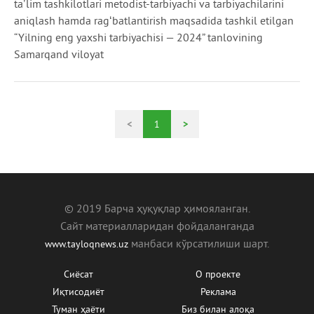
taʼlim tashkilotlari metodist-tarbiyachi va tarbiyachilarini
aniqlash hamda ragʻbatlantirish maqsadida tashkil etilgan
“Yilning eng yaxshi tarbiyachisi — 2024” tanlovining
Samarqand viloyat
<
1
>
© 2019 Барча ҳуқуқлар ҳимояланган.
Сайт материалларидан фойдаланганда
манбаcи кўрсатилиши шарт.
www.tayloqnews.uz
Сиёсат
О проекте
Иқтисодиёт
Реклама
Туман ҳаёти
Биз билан алоқа