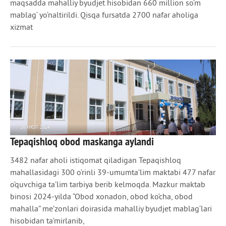
maqsadda mahalliy byudjet hisobidan 660 million so‘m
mablag‘ yo‘naltirildi. Qisqa fursatda 2700 nafar aholiga
xizmat
26 ИЮЛ 2024
Tepaqishloq obod maskanga aylandi
1 042
0
3482 nafar aholi istiqomat qiladigan Tepaqishloq
mahallasidagi 300 o‘rinli 39-umumta’lim maktabi 477 nafar
o‘quvchiga ta’lim tarbiya berib kelmoqda. Mazkur maktab
binosi 2024-yilda “Obod xonadon, obod ko‘cha, obod
mahalla” me’zonlari doirasida mahalliy byudjet mablag‘lari
hisobidan ta’mirlanib,