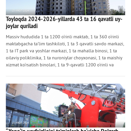
23 ИЮЛ 2024
Toyloqda 2024-2026-yillarda 43 ta 16 qavatli uy-
886
0
joylar quriladi
Massiv hududida 1 ta 1200 o‘rinli maktab, 1 ta 360 o‘rinli
maktabgacha ta’lim tashkiloti, 1 ta 3 qavatli savdo markazi,
1 ta IT park va yoshlar markazi, 1 ta mahalla binosi, 1 ta
oilaviy poliklinika, 1 ta nuroniylar choyxonasi, 1 ta maishiy
xizmat ko‘rsatish binolari, 1 ta 9-qavatli 1200 o‘rinli va
13 ИЮЛ 2024
629
0