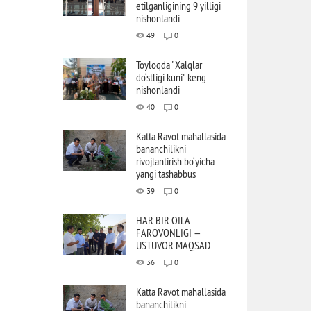
etilganligining 9 yilligi
nishonlandi
49
0
Toyloqda "Xalqlar
do‘stligi kuni" keng
nishonlandi
40
0
Katta Ravot mahallasida
bananchilikni
rivojlantirish bo‘yicha
yangi tashabbus
39
0
HAR BIR OILA
FAROVONLIGI —
USTUVOR MAQSAD
36
0
Katta Ravot mahallasida
bananchilikni