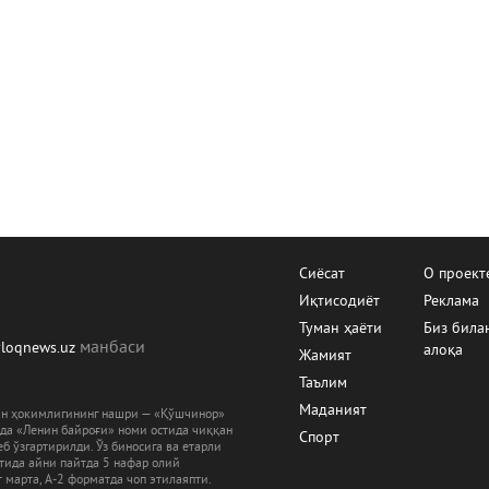
Сиёсат
О проект
Иқтисодиёт
Реклама
Туман ҳаёти
Биз била
манбаcи
yloqnews.uz
алоқа
Жамият
Таълим
Маданият
ман ҳокимлигининг нашри — «Қўшчинор»
рда «Ленин байроғи» номи остида чиққан
Спорт
б ўзгартирилди. Ўз биносига ва етарли
ятида айни пайтда 5 нафар олий
 марта, А-2 форматда чоп этилаяпти.