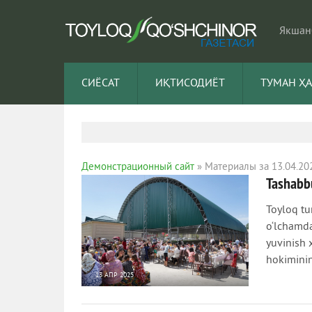
Якшанб
СИЁСАТ
ИҚТИСОДИЁТ
ТУМАН Ҳ
Демонстрационный сайт
» Материалы за 13.04.20
Tashabbu
Toyloq tu
o‘lchamda
yuvinish 
hokiminin
13 АПР 2025
558
0