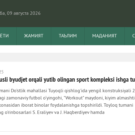
а, 09 августа 2026
АЁТИ
ЖАМИЯТ
ТАЪЛИМ
МАДАНИЯТ
25
sli byudjet orqali yutib olingan sport kompleksi ishga tus
mani Do'stlik mahallasi Tuyoqli qishlog'ida yengil konstruksiyali
gi zamonaviy futbol o‘yingohi, "Workout" maydoni, kiyim almashti
xonasidan iborat binolar foydalanishga topshirildi. Toyloq tumani
g o'rinbosarlari S. Eraliyev va J. Haqberdiyev hamda