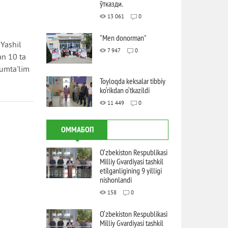
ўтказди.
13 061
0
"Men donorman"
"Yashil
7 947
0
an 10 ta
umta'lim
Toyloqda keksalar tibbiy
ko‘rikdan o‘tkazildi
11 449
0
ОММАБОП
O‘zbekiston Respublikasi
Milliy Gvardiyasi tashkil
etilganligining 9 yilligi
nishonlandi
158
0
O‘zbekiston Respublikasi
Milliy Gvardiyasi tashkil