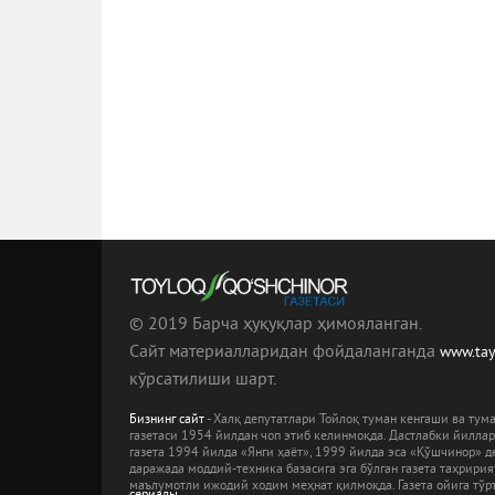
© 2019 Барча ҳуқуқлар ҳимояланган.
Сайт материалларидан фойдаланганда
www.ta
кўрсатилиши шарт.
Бизнинг сайт
- Халқ депутатлари Тойлоқ туман кенгаши ва ту
газетаси 1954 йилдан чоп этиб келинмоқда. Дастлабки йилла
газета 1994 йилда «Янги ҳаёт», 1999 йилда эса «Қўшчинор» де
даражада моддий-техника базасига эга бўлган газета таҳрири
маълумотли ижодий ходим меҳнат қилмоқда. Газета ойига тўрт