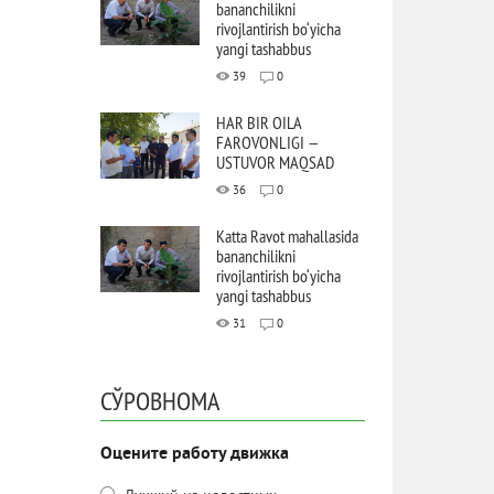
bananchilikni
rivojlantirish bo‘yicha
yangi tashabbus
39
0
HAR BIR OILA
FAROVONLIGI —
USTUVOR MAQSAD
36
0
Katta Ravot mahallasida
bananchilikni
rivojlantirish bo‘yicha
yangi tashabbus
31
0
СЎРОВНОМА
Оцените работу движка