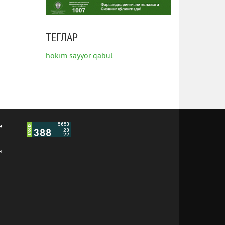
ТЕГЛАР
hokim
sayyor qabul
е
н