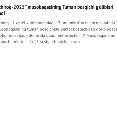
chiroq-2025" musobaqasining Tuman bosqichi g’oliblari
ndi
yilning 12-aprel kuni tumandagi 17-umumiy o'rta ta'lim maktabida 
usoboqasining tuman bosqichida, sektor bosqichidan g'olib bo'lg
zkur musobaqa doirasida o‘zaro bellashishdi. 📍 Musobaqada um
uvchilari o'rtasida 13 ta shart bo'yicha o'zaro