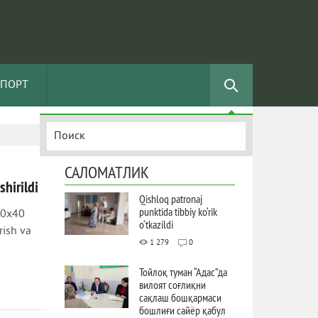
СПОРТ
САЛОМАТЛИК
hirildi
Qishloq patronaj
punktida tibbiy ko‘rik
 20x40
o‘tkazildi
rish va
1 279
0
Тойлоқ туман “Адас”да
вилоят соғлиқни
сақлаш бошқармаси
бошлиғи сайёр қабул