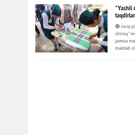
"Yashil 
taqdirla
🟢 Joriy 
chiroq" m
jamoa ma
maktab o'q
13 АПР 2025
632
0