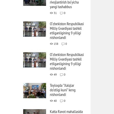
rivojlantirish bo‘yicha
yangi tashabbus
31
0
O‘zbekiston Respublikasi
Milliy Gvardiyasi tashkil
etilganligining 9 yilligi
nishonlandi
158
0
O‘zbekiston Respublikasi
Milliy Gvardiyasi tashkil
etilganligining 9 yilligi
nishonlandi
49
0
Toyloqda "Xalqlar
do‘stligi kuni" keng
nishonlandi
40
0
Katta Ravot mahallasida