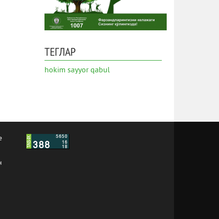
ТЕГЛАР
hokim
sayyor qabul
е
н