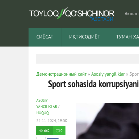
Якшанб
СИЁСАТ
ИҚТИСОДИЁТ
ТУМАН Ҳ
Демонстрационный сайт
»
Asosiy yangiliklar
» Sport
Sport sohasida korrupsiyanin
ASOSIY
YANGILIKLAR
/
HUQUQ
22-11-2024, 19:50
662
0