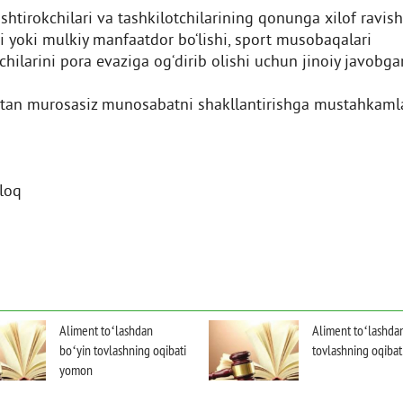
ishtirokchilari va tashkilotchilarining qonunga xilof ravis
i yoki mulkiy manfaatdor bо‘lishi, sport musobaqalari
tchilarini pora evaziga og‘dirib olishi uchun jinoiy javobgar
tan murosasiz munosabatni shakllantirishga mustahkam
yloq
Aliment toʻlashdan
Aliment toʻlashda
boʻyin tovlashning oqibati
tovlashning oqiba
yomon