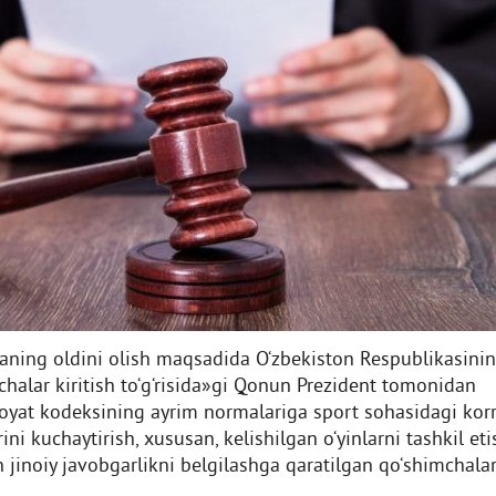
aning oldini olish maqsadida О‘zbekiston Respublikasini
halar kiritish tо‘g‘risida»gi Qonun Prezident tomonidan
oyat kodeksining ayrim normalariga sport sohasidagi kor
ni kuchaytirish, xususan, kelishilgan о‘yinlarni tashkil eti
n jinoiy javobgarlikni belgilashga qaratilgan qо‘shimchala