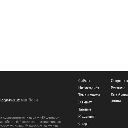
Сиёсат
О проект
Иқтисодиёт
Реклама
Туман ҳаёти
Биз била
манбаcи
yloqnews.uz
алоқа
Жамият
Таълим
Маданият
ман ҳокимлигининг нашри — «Қўшчинор»
рда «Ленин байроғи» номи остида чиққан
Спорт
б ўзгартирилди. Ўз биносига ва етарли