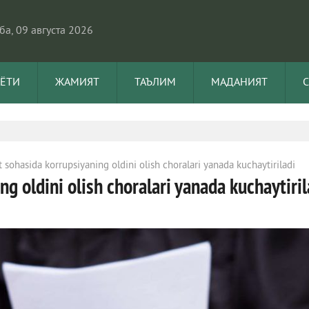
а, 09 августа 2026
АЁТИ
ЖАМИЯТ
ТАЪЛИМ
МАДАНИЯТ
 sohasida korrupsiyaning oldini olish choralari yanada kuchaytiriladi
g oldini olish choralari yanada kuchaytiril