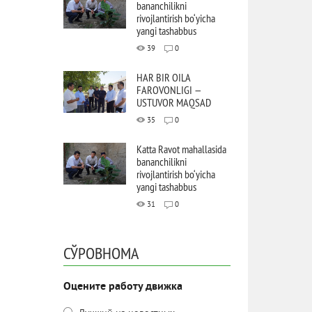
bananchilikni
rivojlantirish bo‘yicha
yangi tashabbus
39
0
HAR BIR OILA
FAROVONLIGI —
USTUVOR MAQSAD
35
0
Katta Ravot mahallasida
bananchilikni
rivojlantirish bo‘yicha
yangi tashabbus
31
0
СЎРОВНОМА
Оцените работу движка