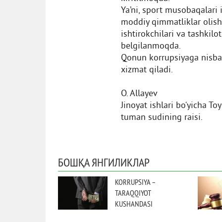
Ya’ni, sport musobaqalari 
moddiy qimmatliklar olish
ishtirokchilari va tashkilo
belgilanmoqda.
Qonun korrupsiyaga nisba
xizmat qiladi.
O. Allayev
Jinoyat ishlari bо‘yicha To
tuman sudining raisi.
БОШҚА ЯНГИЛИКЛАР
KORRUPSIYA –
TARAQQIYOT
KUSHANDASI