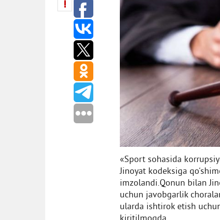
«Sport sohasida korrupsiy
Jinoyat kodeksiga qо‘shimc
imzolandi.Qonun bilan Jin
uchun javobgarlik choralari
ularda ishtirok etish uchu
kiritilmoqda.