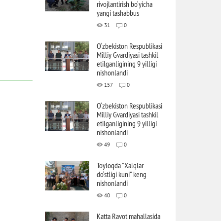
rivojlantirish bo‘yicha
yangi tashabbus
31
0
O‘zbekiston Respublikasi
Milliy Gvardiyasi tashkil
etilganligining 9 yilligi
nishonlandi
157
0
O‘zbekiston Respublikasi
Milliy Gvardiyasi tashkil
etilganligining 9 yilligi
nishonlandi
49
0
Toyloqda "Xalqlar
do‘stligi kuni" keng
nishonlandi
40
0
Katta Ravot mahallasida