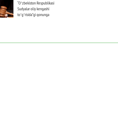
“Oʻzbekiston Respublikasi
Sudyalar oliy kengashi
toʻgʻrisida”gi qonunga
oʻzgartirish va
qoʻshimchalar kiritildi