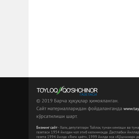
© 2019 Барча ҳуқуқлар ҳимояланган.
Сайт материалларидан фойдаланганда
www.ta
кўрсатилиши шарт.
Бизнинг сайт
- Халқ депутатлари Тойлоқ туман кенгаши ва ту
газетаси 1954 йилдан чоп этиб келинмоқда. Дастлабки йилла
газета 1994 йилда «Янги ҳаёт», 1999 йилда эса «Қўшчинор» де