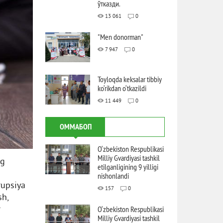
ўтказди.
13 061
0
"Men donorman"
7 947
0
Toyloqda keksalar tibbiy
ko‘rikdan o‘tkazildi
11 449
0
ОММАБОП
O‘zbekiston Respublikasi
Milliy Gvardiyasi tashkil
ng
etilganligining 9 yilligi
nishonlandi
rupsiya
157
0
sh,
r
O‘zbekiston Respublikasi
Milliy Gvardiyasi tashkil