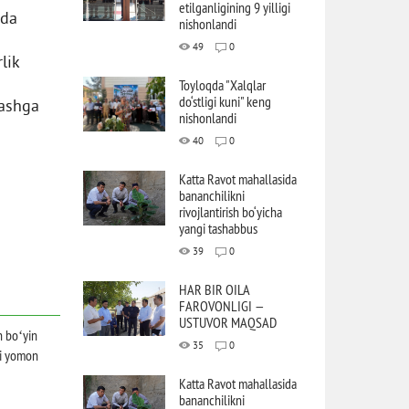
etilganligining 9 yilligi
hda
nishonlandi
49
0
lik
Toyloqda "Xalqlar
do‘stligi kuni" keng
lashga
nishonlandi
40
0
Katta Ravot mahallasida
bananchilikni
rivojlantirish bo‘yicha
yangi tashabbus
39
0
HAR BIR OILA
FAROVONLIGI —
USTUVOR MAQSAD
n boʻyin
35
0
ti yomon
Katta Ravot mahallasida
bananchilikni