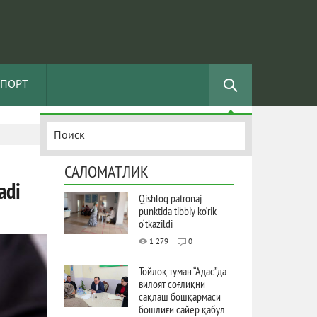
СПОРТ
САЛОМАТЛИК
adi
Qishloq patronaj
punktida tibbiy ko‘rik
o‘tkazildi
1 279
0
Тойлоқ туман “Адас”да
вилоят соғлиқни
сақлаш бошқармаси
бошлиғи сайёр қабул