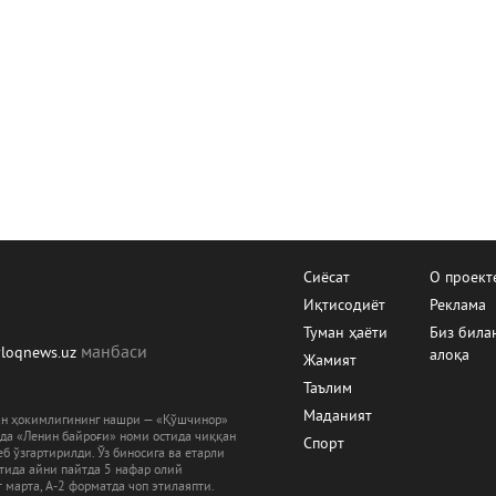
Сиёсат
О проект
Иқтисодиёт
Реклама
Туман ҳаёти
Биз била
манбаcи
yloqnews.uz
алоқа
Жамият
Таълим
Маданият
ман ҳокимлигининг нашри — «Қўшчинор»
рда «Ленин байроғи» номи остида чиққан
Спорт
б ўзгартирилди. Ўз биносига ва етарли
ятида айни пайтда 5 нафар олий
 марта, А-2 форматда чоп этилаяпти.