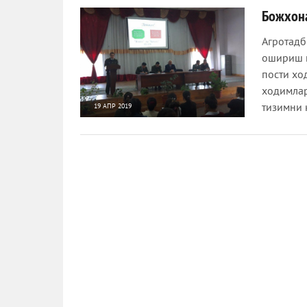
Божхон
Агротадб
ошириш м
пости хо
ходимлар
тизимни 
19 АПР 2019
1 179
0