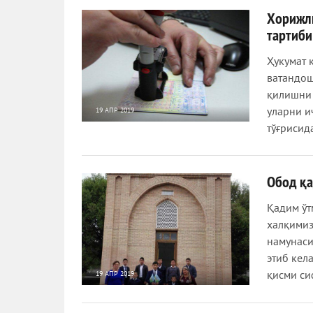
Хорижли
тартиби
Ҳукумат 
ватандош
қилишни 
уларни и
19 АПР 2019
5 245
0
тўғрисид
Обод қ
Қадим ўт
халқимиз
намунаси
этиб кел
қисми си
19 АПР 2019
1 213
0