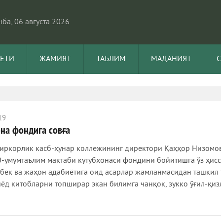
ба, 06 августа 2026
АЁТИ
ЖАМИЯТ
ТАЪЛИМ
МАДАНИЯТ
19
на фондига совға
иркорлик касб-ҳунар коллежининг директори Қаҳҳор Низомов
0-умумтаълим мактаби кутубхонаси фондини бойитишга ўз ҳис
збек ва жаҳон адабиётига оид асарлар жамланмасидан ташкил 
иёд китобларни топширар экан билимга чанқоқ, зукко ўғил-қиз