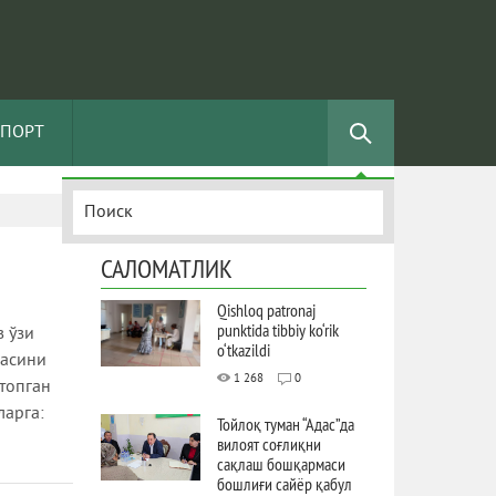
СПОРТ
САЛОМАТЛИК
Qishloq patronaj
punktida tibbiy ko‘rik
 ўзи
o‘tkazildi
сасини
1 268
0
топган
ларга:
Тойлоқ туман “Адас”да
вилоят соғлиқни
сақлаш бошқармаси
бошлиғи сайёр қабул