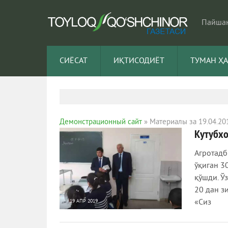
Пайшан
СИЁСАТ
ИҚТИСОДИЁТ
ТУМАН Ҳ
Демонстрационный сайт
» Материалы за 19.04.20
Кутубхо
Агротадб
ўқиган 3
қўшди. Ў
20 дан з
«Сиз
19 АПР 2019
1 226
0