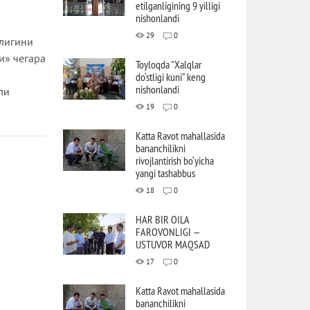
etilganligining 9 yilligi
nishonlandi
29
0
лигини
и» чегара
Toyloqda "Xalqlar
do‘stligi kuni" keng
nishonlandi
ли
19
0
Katta Ravot mahallasida
bananchilikni
rivojlantirish bo‘yicha
yangi tashabbus
18
0
HAR BIR OILA
FAROVONLIGI —
USTUVOR MAQSAD
17
0
Katta Ravot mahallasida
bananchilikni