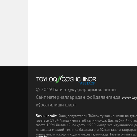
© 2019 Барча ҳуқуқлар ҳимояланган.
Сайт материалларидан фойдаланганда
www.ta
кўрсатилиши шарт.
Бизнинг сайт
- Халқ депутатлари Тойлоқ туман кенгаши ва ту
газетаси 1954 йилдан чоп этиб келинмоқда. Дастлабки йилла
газета 1994 йилда «Янги ҳаёт», 1999 йилда эса «Қўшчинор» де
даражада моддий-техника базасига эга бўлган газета таҳрири
маълумотли ижодий ходим меҳнат қилмоқда. Газета ойига тўрт