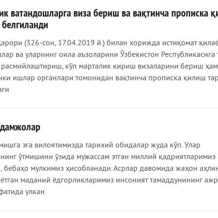
к ватандошларга виза бериш ва вақтинча прописка 
 белгиланди
қарори (326-сон, 17.04.2019 й.) билан хорижда истиқомат қила
лар ва уларнинг оила аъзоларини Ўзбекистон Республикасига
расмийлаштириш, кўп марталик кириш визаларини бериш ҳа
чки ишлар органлари томонидан вақтинча прописка қилиш та
аги
адамжолар
мишга эга вилоятимизда тарихий обидалар жуда кўп. Улар
нинг ўтмишини ўзида мужассам этган миллий қадриятларимиз
, бебаҳо мулкимиз ҳисобланади. Асрлар давомида жаҳон аҳли
аётган маданий ёдгорликларимиз инсоният тамаддунининг аж
фатида улкан