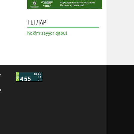
ТЕГЛАР
hokim
sayyor qabul
е
н