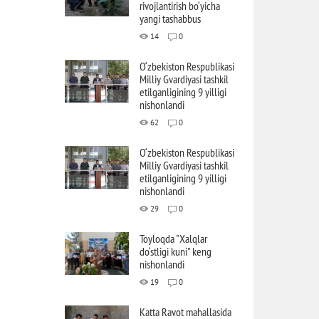
rivojlantirish bo‘yicha
yangi tashabbus
14
0
O‘zbekiston Respublikasi
Milliy Gvardiyasi tashkil
etilganligining 9 yilligi
nishonlandi
62
0
O‘zbekiston Respublikasi
Milliy Gvardiyasi tashkil
etilganligining 9 yilligi
nishonlandi
29
0
Toyloqda "Xalqlar
do‘stligi kuni" keng
nishonlandi
19
0
Katta Ravot mahallasida