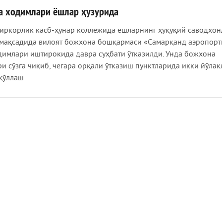
а ходимлари ёшлар ҳузурида
иркорлик касб-ҳунар коллежида ёшларнинг ҳуқуқий саводхон
ақсадида вилоят божхона бошқармаси «Самарқанд аэропорт
димлари иштирокида давра суҳбати ўтказилди. Унда божхона
и сўзга чиқиб, чегара орқали ўтказиш пунктларида икки йўлак
қўллаш