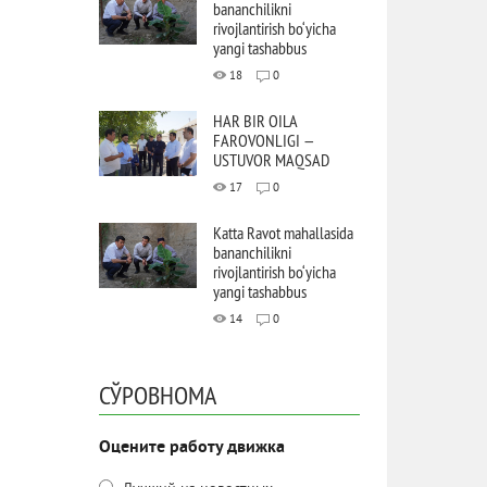
bananchilikni
rivojlantirish bo‘yicha
yangi tashabbus
18
0
HAR BIR OILA
FAROVONLIGI —
USTUVOR MAQSAD
17
0
Katta Ravot mahallasida
bananchilikni
rivojlantirish bo‘yicha
yangi tashabbus
14
0
СЎРОВНОМА
Оцените работу движка