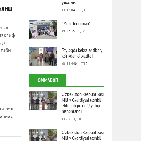
ўтказди.
қилиш
13 047
0
"Men donorman"
ётган
7 936
0
 таклиф
мда
Toyloqda keksalar tibbiy
ртиби
ko‘rikdan o‘tkazildi
11 440
0
ОММАБОП
O‘zbekiston Respublikasi
Milliy Gvardiyasi tashkil
etilganligining 9 yilligi
ни лол
nishonlandi
ралмас
62
0
O‘zbekiston Respublikasi
Milliy Gvardiyasi tashkil