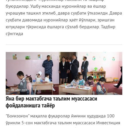
буюрдилар. Ушбу масканда нуронийлар ва ёшлар
учрашуви ташкил этилиб, давра суҳбати ўтказилди. Давра
суҳбати давомида нуронийлар ҳаёт йўллари, эришган
ютуқлари тўғрисида ёшларга сўзлаб бердилар. Тадбир
сўнггида
06 АПР 2019
Яна бир мактабгача таълим муассасаси
1 359
0
фойдаланишга тайёр
"Боғизоғон" маҳалла фуқаролар йиғини ҳудудида 100
ўринли 5-сон мактабгача таълим муассасаси Инвестиция