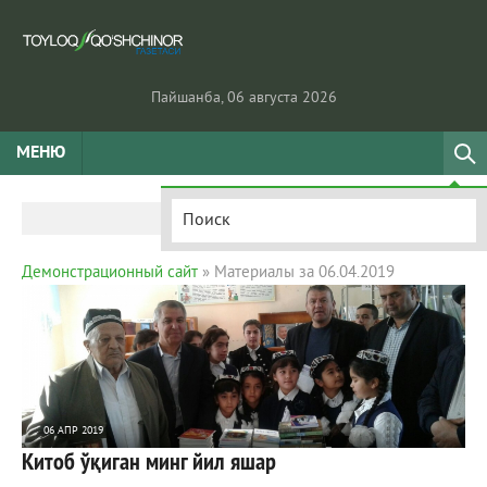
Пайшанба, 06 августа 2026
МЕНЮ
Демонстрационный сайт
» Материалы за 06.04.2019
06 АПР 2019
Китоб ўқиган минг йил яшар
1 381
0