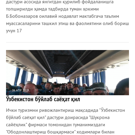
дастури асосида янгитдан қурилиб фойдаланишга
топширилди ҳамда тадбирда туман ҳокими
Б.Бобоназаров оилавий нодавлат мактабгача таълим
муассасаларини ташкил этиш ва фаолиятини олиб бориш
учун 17
06 АПР 2019
Ўзбекистон бўйлаб саёҳат қил
1 365
0
Ички туризмни ривожлантириш мақсадида "Ўзбекистон
бўйлаб саёҳат қил" дастури доирасида "Шукрона
сайёҳлик" фирмаси томонидан туманимиздаги
"Ободонлаштириш бошқармаси" ходимлари билан