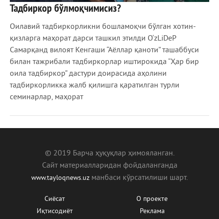
Тадбиркор бўлмоқчимисиз?
1 221
0
Оилавий тадбиркорликни бошламоқчи бўлган хотин-
қизларга маҳорат дарси ташкил этилди O‘zLiDeP
Самарқанд вилоят Кенгаши “Аёллар қаноти” ташаббуси
билан тажрибали тадбиркорлар иштирокида “Ҳар бир
оила тадбиркор” дастури доирасида аҳолини
тадбиркорликка жалб қилишга қаратилган турли
семинарлар, маҳорат
© 2019 Барча ҳуқуқлар ҳимояланган.
Сайт материалларидан фойдаланганда
манбаcи кўрсатилиши шарт.
www.tayloqnews.uz
Сиёсат
О проекте
Иқтисодиёт
Реклама