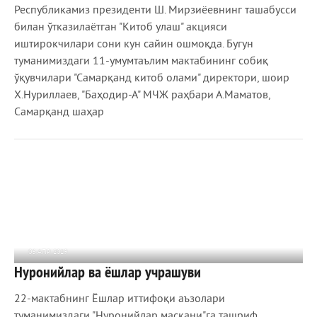
Республикамиз президенти Ш. Мирзиёевнинг ташабусси
билан ўтказилаётган "Китоб улаш" акцияси
иштирокчилари сони кун сайин ошмоқда. Бугун
туманимиздаги 11-умумтаълим мактабининг собиқ
ўқувчилари "Самарқанд китоб олами" директори, шоир
Х.Нуриллаев, "Баҳодир-А" МЧЖ раҳбари А.Маматов,
Самарқанд шаҳар
06 АПР 2019
Нуронийлар ва ёшлар учрашуви
1 563
0
22-мактабнинг Ёшлар иттифоқи аъзолари
туманимиздаги "Нуронийлар маскани"га ташриф