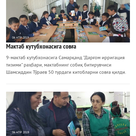
06 АПР 2019
Мактаб кутубхонасига совға
1 166
0
9-мактаб кутубхонасига Самарқанд "Дарғом ирригация
тизими" раҳбари, мактабнинг собиқ битирувчиси
Шамсиддин Тўраев 50 турдаги китобларни совға қилди.
06 АПР 2019