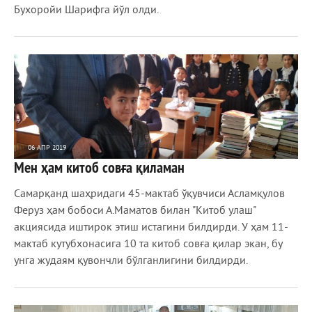
Бухоройи Шарифга йўл олди.
06 АПР 2019
Мен ҳам китоб совға қиламан
1 306
0
Самарқанд шаҳридаги 45-мактаб ўқувчиси Асламқулов
Феруз ҳам бобоси А.Маматов билан "Китоб улаш"
акциясида иштирок этиш истагини билдирди. У ҳам 11-
мактаб кутубхонасига 10 та китоб совға қилар экан, бу
унга жудаям қувончли бўлганлигини билдирди.