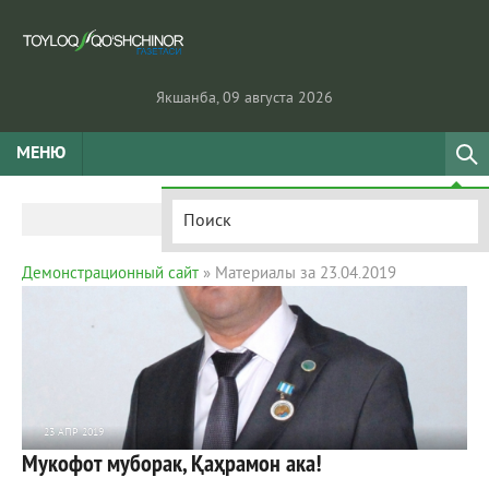
Якшанба, 09 августа 2026
МЕНЮ
Демонстрационный сайт
» Материалы за 23.04.2019
23 АПР 2019
Мукофот муборак, Қаҳрамон ака!
1 564
0