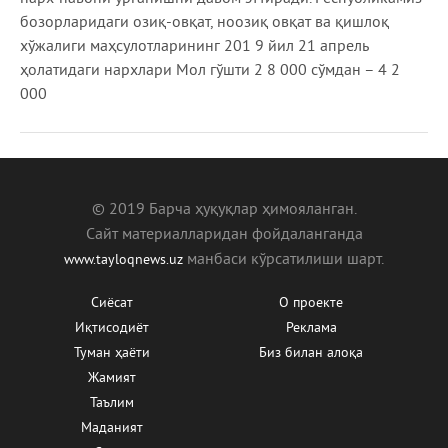
бозорларидаги озиқ-овқат, ноозиқ овқат ва қишлоқ
хўжалиги маҳсулотларининг 201 9 йил 21 апрель
ҳолатидаги нархлари Мол гўшти 2 8 000 сўмдан – 4 2
000
© 2019 Барча ҳуқуқлар ҳимояланган.
Сайт материалларидан фойдаланганда
манбаcи кўрсатилиши шарт.
www.tayloqnews.uz
Сиёсат
О проекте
Иқтисодиёт
Реклама
Туман ҳаёти
Биз билан алоқа
Жамият
Таълим
Маданият