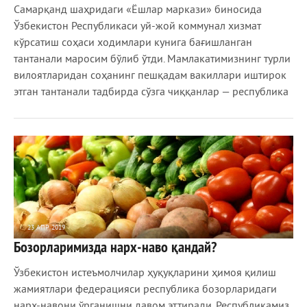
Самарқанд шаҳридаги «Ёшлар маркази» биносида
Ўзбекистон Республикаси уй-жой коммунал хизмат
кўрсатиш соҳаси ходимлари кунига бағишланган
тантанали маросим бўлиб ўтди. Мамлакатимизнинг турли
вилоятларидан соҳанинг пешқадам вакиллари иштирок
этган тантанали тадбирда сўзга чиққанлар — республика
23 АПР 2019
Бозорларимизда нарх-наво қандай?
2 062
0
Ўзбекистон истеъмолчилар ҳуқуқларини ҳимоя қилиш
жамиятлари федерацияси республика бозорларидаги
нарх-навони ўрганишни давом эттиради. Республикамиз