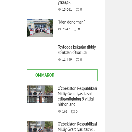
ўтказди.
13 061
0
"Men donorman"
7 947
0
Toyloqda keksalar tibbiy
ko‘rikdan o‘tkazildi
11 449
0
ОММАБОП
O‘zbekiston Respublikasi
Milliy Gvardiyasi tashkil
etilganligining 9 yilligi
nishonlandi
161
0
O‘zbekiston Respublikasi
Milliy Gvardiyasi tashkil