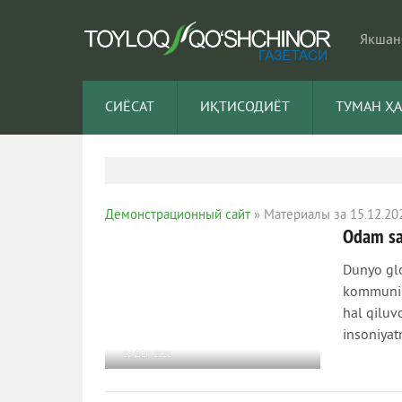
Якшанб
СИЁСАТ
ИҚТИСОДИЁТ
ТУМАН Ҳ
Демонстрационный сайт
» Материалы за 15.12.20
Odam sa
Dunyo glo
kommunika
hal qiluv
insoniyat
15 ДЕК 2021
1 110
0