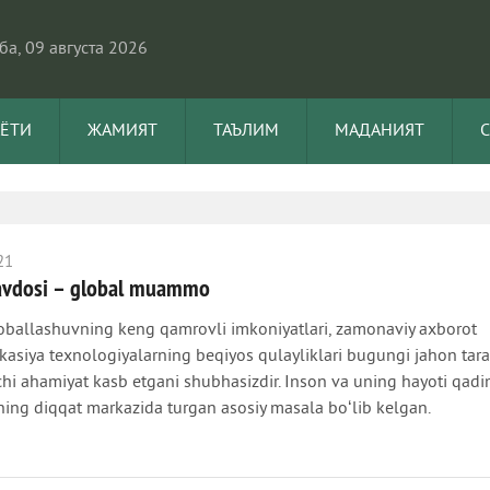
а, 09 августа 2026
АЁТИ
ЖАМИЯТ
ТАЪЛИМ
МАДАНИЯТ
21
vdosi – global muammo
ballashuvning keng qamrovli imkoniyatlari, zamonaviy axborot
siya texnologiyalarning beqiyos qulayliklari bugungi jahon tara
chi ahamiyat kasb etgani shubhasizdir. Inson va uning hayoti qad
ning diqqat markazida turgan asosiy masala boʻlib kelgan.