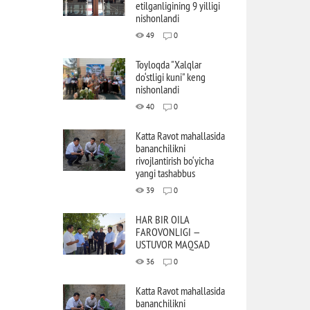
etilganligining 9 yilligi
nishonlandi
49
0
Toyloqda "Xalqlar
do‘stligi kuni" keng
nishonlandi
40
0
Katta Ravot mahallasida
bananchilikni
rivojlantirish bo‘yicha
yangi tashabbus
39
0
HAR BIR OILA
FAROVONLIGI —
USTUVOR MAQSAD
36
0
Katta Ravot mahallasida
bananchilikni