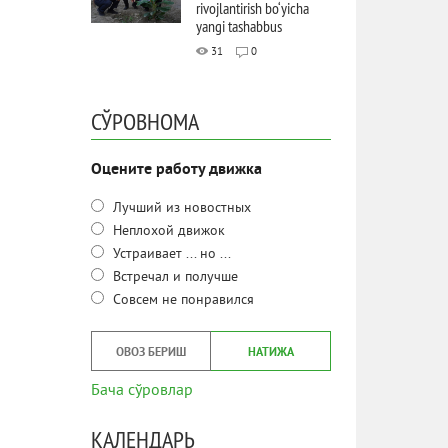
rivojlantirish bo‘yicha
yangi tashabbus
31
0
СЎРОВНОМА
Оцените работу движка
Лучший из новостных
Неплохой движок
Устраивает ... но ...
Встречал и получше
Совсем не понравился
ОВОЗ БЕРИШ
НАТИЖА
Бача сўровлар
КАЛЕНДАРЬ