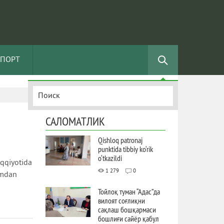
СПОРТ
САЛОМАТЛИК
Qishloq patronaj
punktida tibbiy ko‘rik
o‘tkazildi
qqiyotida
1 279
0
imdan
Тойлоқ туман “Адас”да
вилоят соғлиқни
сақлаш бошқармаси
бошлиғи сайёр қабул