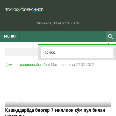
Якшанба, 09 августа 2026
МЕНЮ
Демонстрационный сайт
» Материалы за 22.02.2022
22 ФЕВ 2022
Қашқадарёда блогер 7 миллион сўм пул билан
1 008
0