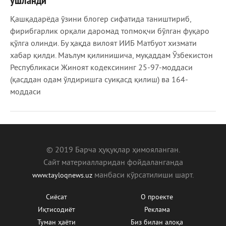
ушланди
Қашқадарёда ўзини блогер сифатида таништириб,
фирибгарлик орқали даромад топмоқчи бўлган фуқаро
қўлга олинди. Бу ҳақда вилоят ИИБ Матбуот хизмати
хабар қилди. Маълум қилинишича, муқаддам Ўзбекистон
Республикаси Жиноят кодексининг 25-97-моддаси
(қасддан одам ўлдиришга суиқасд қилиш) ва 164-
моддаси
© 2019 Барча ҳуқуқлар ҳимояланган.
Сайт материалларидан фойдаланганда
манбаcи кўрсатилиши шарт.
www.tayloqnews.uz
Сиёсат
О проекте
Иқтисодиёт
Реклама
Туман ҳаёти
Биз билан алоқа