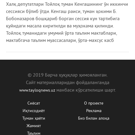
Халқ депутатлари Тойлоқ туман Кенгашининг ўн иккинчи
сессияси бўлиб ўтди. Кенгаш раиси, туман ҳокими Б.
Бобоназаров бошқариб борган сессия кун тартибига
қуйидаги масала киритилди ва муҳокама қилинди.
Тойлоқ туманидаги умумий ўрта таълим мактаблари,
мактабгача таълим муассасалари, ўрта-махсус касб
© 2019 Барча ҳуқуқлар ҳимояланган.
Сайт материалларидан фойдаланганда
манбаcи кўрсатилиши шарт.
www.tayloqnews.uz
Сиёсат
О проекте
Иқтисодиёт
Реклама
Туман ҳаёти
Биз билан алоқа
Жамият
Таълим