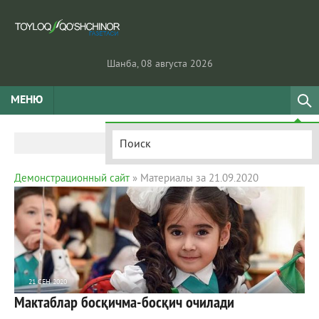
Шанба, 08 августа 2026
МЕНЮ
Демонстрационный сайт
» Материалы за 21.09.2020
21 СЕН 2020
Мактаблар босқичма-босқич очилади
1 545
0