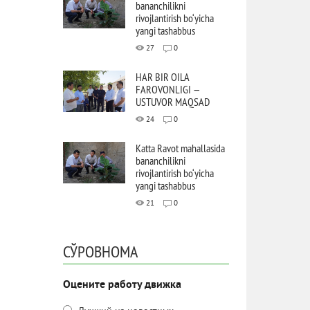
bananchilikni
rivojlantirish bo‘yicha
yangi tashabbus
27
0
HAR BIR OILA
FAROVONLIGI —
USTUVOR MAQSAD
24
0
Katta Ravot mahallasida
bananchilikni
rivojlantirish bo‘yicha
yangi tashabbus
21
0
СЎРОВНОМА
Оцените работу движка