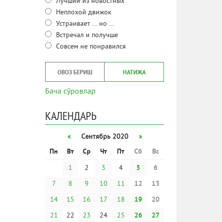
Лучший из новостных
Неплохой движок
Устраивает ... но ...
Встречал и получше
Совсем не понравился
ОВОЗ БЕРИШ
НАТИЖА
Бача сўровлар
КАЛЕНДАРЬ
«
Сентябрь 2020
»
Пн
Вт
Ср
Чт
Пт
Сб
Вс
1
2
3
4
5
6
7
8
9
10
11
12
13
14
15
16
17
18
19
20
21
22
23
24
25
26
27