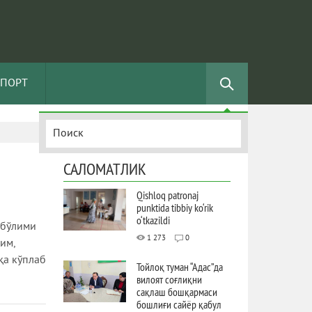
СПОРТ
САЛОМАТЛИК
Qishloq patronaj
punktida tibbiy ko‘rik
o‘tkazildi
 бўлими
1 273
0
им,
қа кўплаб
Тойлоқ туман “Адас”да
вилоят соғлиқни
сақлаш бошқармаси
бошлиғи сайёр қабул