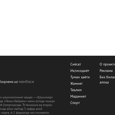
Сиёсат
О проект
Иқтисодиёт
Реклама
Туман ҳаёти
Биз била
манбаcи
yloqnews.uz
алоқа
Жамият
Таълим
Маданият
ман ҳокимлигининг нашри — «Қўшчинор»
рда «Ленин байроғи» номи остида чиққан
Спорт
б ўзгартирилди. Ўз биносига ва етарли
ятида айни пайтда 5 нафар олий
 марта, А-2 форматда чоп этилаяпти.