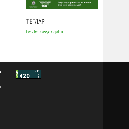
ТЕГЛАР
hokim
sayyor qabul
е
н