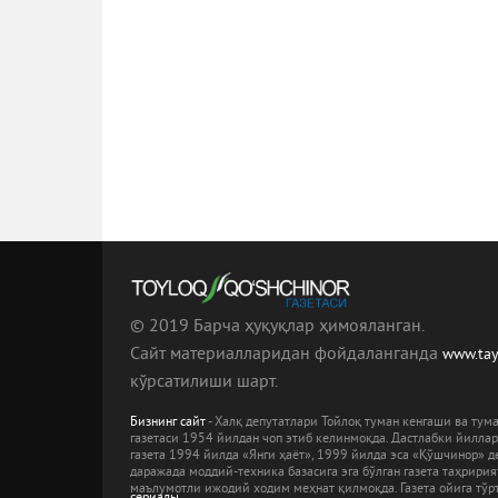
© 2019 Барча ҳуқуқлар ҳимояланган.
Сайт материалларидан фойдаланганда
www.ta
кўрсатилиши шарт.
Бизнинг сайт
- Халқ депутатлари Тойлоқ туман кенгаши ва ту
газетаси 1954 йилдан чоп этиб келинмоқда. Дастлабки йилла
газета 1994 йилда «Янги ҳаёт», 1999 йилда эса «Қўшчинор» де
даражада моддий-техника базасига эга бўлган газета таҳрири
маълумотли ижодий ходим меҳнат қилмоқда. Газета ойига тўрт