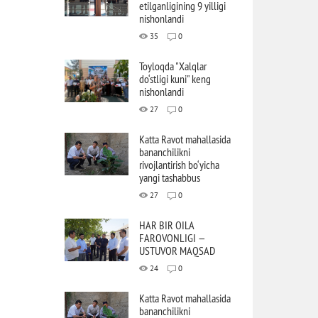
etilganligining 9 yilligi
nishonlandi
35
0
Toyloqda "Xalqlar
do‘stligi kuni" keng
nishonlandi
27
0
Katta Ravot mahallasida
bananchilikni
rivojlantirish bo‘yicha
yangi tashabbus
27
0
HAR BIR OILA
FAROVONLIGI —
USTUVOR MAQSAD
24
0
Katta Ravot mahallasida
bananchilikni