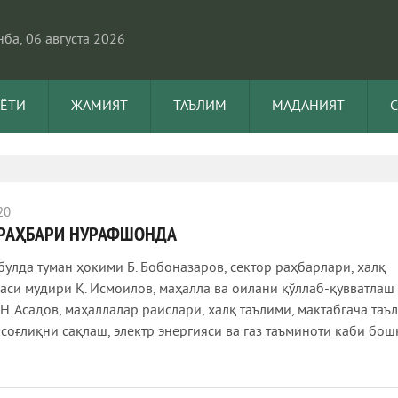
ба, 06 августа 2026
АЁТИ
ЖАМИЯТ
ТАЪЛИМ
МАДАНИЯТ
20
 РАҲБАРИ НУРАФШОНДА
булда туман ҳокими Б. Бобоназаров, сектор раҳбарлари, халқ
аси мудири Қ. Исмоилов, маҳалла ва оилани қўллаб-қувватлаш
Н. Асадов, маҳаллалар раислари, халқ таълими, мактабгача таъл
 соғлиқни сақлаш, электр энергияси ва газ таъминоти каби бош