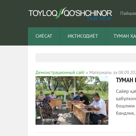
Пайшан
СИЁСАТ
ИҚТИСОДИЁТ
ТУМАН Ҳ
Демонстрационный сайт
» Материалы за 08.09.20
ТУМАН
Сайёр қа
қабулхон
бошлиғи 
бандлик,
08 СЕН 2020
5 355
0