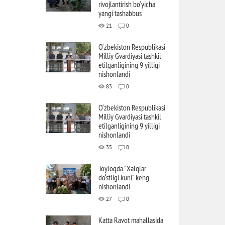
rivojlantirish bo‘yicha
yangi tashabbus
21
0
O‘zbekiston Respublikasi
Milliy Gvardiyasi tashkil
etilganligining 9 yilligi
nishonlandi
83
0
O‘zbekiston Respublikasi
Milliy Gvardiyasi tashkil
etilganligining 9 yilligi
nishonlandi
35
0
Toyloqda "Xalqlar
do‘stligi kuni" keng
nishonlandi
27
0
Katta Ravot mahallasida