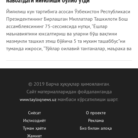
навбатдаги йиғилиши бўлиб ўтди
Йиғилиш кун тартибига асосан Ўзбекистон Республикаси
Президентининг Бирлашган Миллатлар Ташкилоти Бош
ассамблеясининг 75-сессиясида нутқи, “Ёшлар
маънавиятини юксалтириш ва уларни бўш вақтини
мазмунли ташкил этиш бўйича 5 та мухим ташаббус”ни
туманда ижроси, “Тўйлар оилавий тантаналар, маърака ва
© 2019 Барча ҳуқуқлар ҳимояланган.
Сайт материалларидан фойдаланганда
манбаcи кўрсатилиши шарт.
www.tayloqnews.uz
Сиёсат
О проекте
Иқтисодиёт
Реклама
Туман ҳаёти
Биз билан алоқа
Жамият