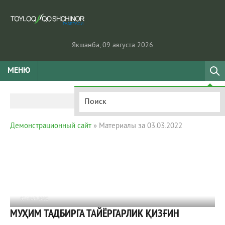
Якшанба, 09 августа 2026
МЕНЮ
Демонстрационный сайт
» Материалы за 03.03.2022
03 МАР 2022
МУҲИМ ТАДБИРГА ТАЙЁРГАРЛИК ҚИЗҒИН
819
0