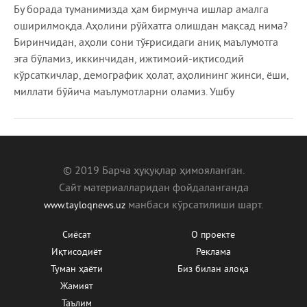
Бу борада туманимизда ҳам бирмунча ишлар амалга
оширилмоқда. Аҳолини рўйхатга олишдан мақсад нима?
Биринчидан, аҳоли сони тўғрисидаги аниқ маълумотга
эга бўламиз, иккинчидан, ижтимоий-иқтисодий
кўрсаткичлар, демографик ҳолат, аҳолининг жинси, ёши,
миллати бўйича маълумотларни оламиз. Ушбу
© 2019 Барча ҳуқуқлар ҳимояланган.
Сайт материалларидан фойдаланганда
манбаcи кўрсатилиши шарт.
www.tayloqnews.uz
Сиёсат
О проекте
Иқтисодиёт
Реклама
Туман ҳаёти
Биз билан алоқа
Жамият
Таълим