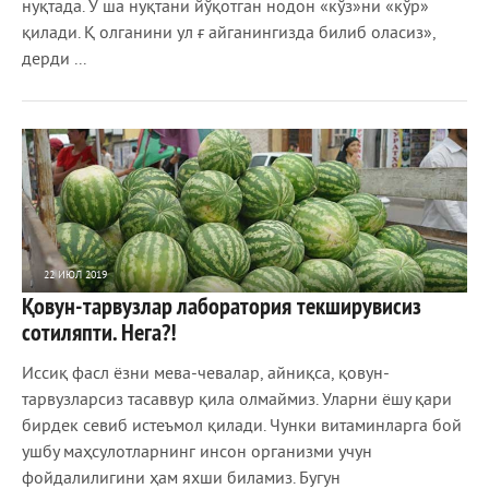
нуқтада. Ў ша нуқтани йўқотган нодон «кўз»ни «кўр»
қилади. Қ олганини ул ғ айганингизда билиб оласиз»,
дерди ...
22 ИЮЛ 2019
Қовун-тарвузлар лаборатория текширувисиз
1 040
0
сотиляпти. Нега?!
Иссиқ фасл ёзни мева-чевалар, айниқса, қовун-
тарвузларсиз тасаввур қила олмаймиз. Уларни ёшу қари
бирдек севиб истеъмол қилади. Чунки витаминларга бой
ушбу маҳсулотларнинг инсон организми учун
фойдалилигини ҳам яхши биламиз. Бугун