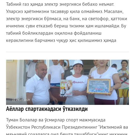
Табиий газ ҳамда электр энергияси бебахо неъмат.
Уларсиз ҳаётимизни тасаввур қила олмаймиз. Масалан,
электр энергияси бўлмаса, на банк, на светофор, ҳаттоки
ичимлик суви етказиб бериш тизими ҳам ишламайди. Бу
табиий бойликлардан оқилона фойдаланиш
кераклигини барчамиз чуқур ҳис қилишимиз ҳамда
22 ИЮЛ 2019
Аёллар спартакиадаси ўтказилди
1 101
0
Туман Болалар ва ўсмирлар спорт мажмуасида
Ўзбекистон Республикаси Президентининг “Ижтимоий ва
маънавий соҳаларга оид бешта ташаббуси”нинг иккинчи