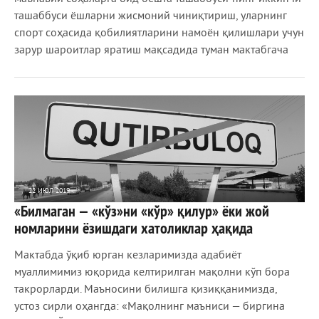
ташаббуси ёшларни жисмоний чиниқтириш, уларнинг
спорт соҳасида қобилиятларини намоён қилишлари учун
зарур шароитлар яратиш мақсадида туман мактабгача
22 ИЮЛ 2019
«Билмаган — «кўз»ни «кўр» қилур» ёки жой
1 237
0
номларини ёзишдаги хатоликлар ҳақида
Мактабда ўқиб юрган кезларимизда адабиёт
муаллимимиз юқорида келтирилган мақолни кўп бора
такрорларди. Маъносини билишга қизиққанимизда,
устоз сирли оҳангда: «Мақолнинг маъниси — биргина