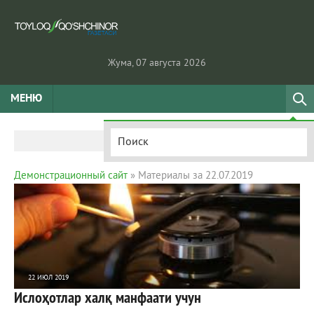
Жума, 07 августа 2026
МЕНЮ
Демонстрационный сайт
» Материалы за 22.07.2019
22 ИЮЛ 2019
Ислоҳотлар халқ манфаати учун
1 247
0