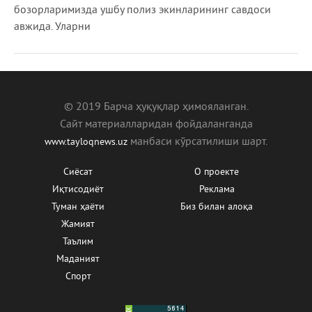
бозорларимизда ушбу полиз экинларининг савдоси
авжида. Уларни
© 2019 Барча ҳуқуқлар ҳимояланган.
Сайт материалларидан фойдаланганда
манбаcи кўрсатилиши шарт.
www.tayloqnews.uz
Сиёсат
О проекте
Иқтисодиёт
Реклама
Туман ҳаёти
Биз билан алоқа
Жамият
Таълим
Маданият
Спорт