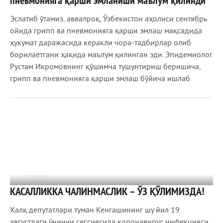
пневмонияга қарши эмланиши маълум қилинди
Эслатиб ўтамиз, аввалроқ, Ўзбекистон аҳолиси сентябрь
ойида грипп ва пневмонияга қарши эмлаш мақсадида
ҳукумат даражасида керакли чора-тадбирлар олиб
борилаётгани ҳақида маълум қилинган эди. Эпидемиолог
Рустам Икромовнинг қўшимча тушунтириш беришича,
грипп ва пневмонияга қарши эмлаш бўйича ишлаб
20 АВГ 2020
КАСАЛЛИККА ЧАЛИНМАСЛИК – ЎЗ ҚЎЛИМИЗДА!
892
0
Халқ депутатлари туман Кенгашининг шу йил 19
августдаги ўнинчи сессиясида коронавирус инфекцияси