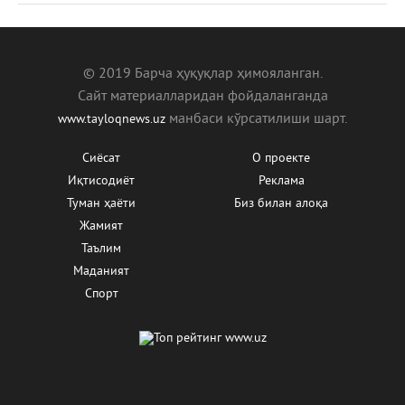
© 2019 Барча ҳуқуқлар ҳимояланган.
Сайт материалларидан фойдаланганда
манбаcи кўрсатилиши шарт.
www.tayloqnews.uz
Сиёсат
О проекте
Иқтисодиёт
Реклама
Туман ҳаёти
Биз билан алоқа
Жамият
Таълим
Маданият
Спорт