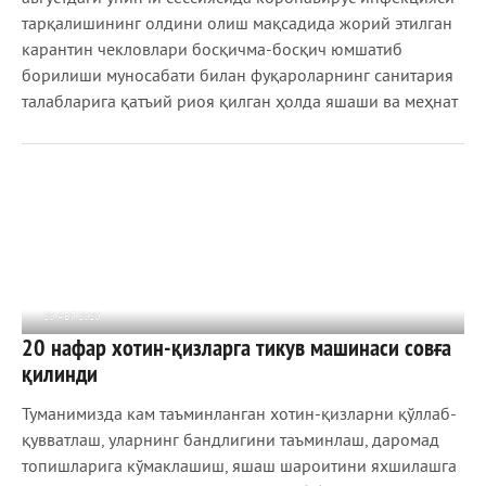
тарқалишининг олдини олиш мақсадида жорий этилган
карантин чекловлари босқичма-босқич юмшатиб
борилиши муносабати билан фуқароларнинг санитария
талабларига қатъий риоя қилган ҳолда яшаши ва меҳнат
20 АВГ 2020
20 нафар хотин-қизларга тикув машинаси совға
937
0
қилинди
Туманимизда кам таъминланган хотин-қизларни қўллаб-
қувватлаш, уларнинг бандлигини таъминлаш, даромад
топишларига кўмаклашиш, яшаш шароитини яхшилашга