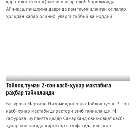
қаратилган кенг кўламли ишлар олиб борилмоқда.
Айниқса, пандемия даврида кам таъминланган оилалар
ҳолидан хабар олиниб, уларга тиббий ва моддий
20 АВГ 2020
Тойлоқ туман 2-сон касб-ҳунар мактабига
1 031
0
раҳбар тайинланди
Ғафурова Марҳабо Низомиддиновна Тойлоқ туман 2-сон
касб-ҳунар мактаби директори этиб тайинланди. М.
Ғафурова шу пайтга қадар Самарқанд озиқ-овқат касб-
ҳунар коллежида директор вазифасида ишлаган.