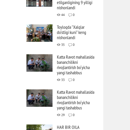
etilganligining 9 yilligi
nishonlandi
44
0
Toyloqda "Xalqlar
do‘stligi kuni" keng
nishonlandi
35
0
Katta Ravot mahallasida
bananchilikni
rivojlantirish bo‘yicha
yangi tashabbus
33
0
Katta Ravot mahallasida
bananchilikni
rivojlantirish bo‘yicha
yangi tashabbus
29
0
HAR BIR OILA