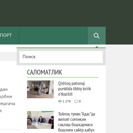
СПОРТ
САЛОМАТЛИК
Qishloq patronaj
punktida tibbiy ko‘rik
рдан
o‘tkazildi
иқобни
1 276
0
 ёшгача
м:
Тойлоқ туман “Адас”да
вилоят соғлиқни
сақлаш бошқармаси
бошлиғи сайёр қабул