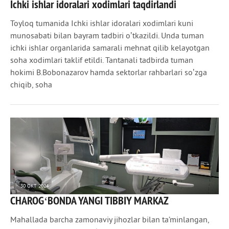
Ichki ishlar idoralari xodimlari taqdirlandi
1 930
0
Toyloq tumanida Ichki ishlar idoralari xodimlari kuni
munosabati bilan bayram tadbiri oʼtkazildi. Unda tuman
ichki ishlar organlarida samarali mehnat qilib kelayotgan
soha xodimlari taklif etildi. Tantanali tadbirda tuman
hokimi B.Bobonazarov hamda sektorlar rahbarlari soʼzga
chiqib, soha
30 ОКТ 2024
CHAROGʻBONDA YANGI TIBBIY MARKAZ
1 629
0
Mahallada barcha zamonaviy jihozlar bilan ta’minlangan,