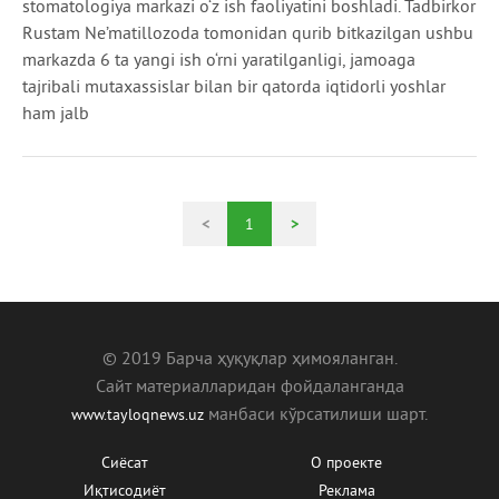
stomatologiya markazi o‘z ish faoliyatini boshladi. Tadbirkor
Rustam Ne’matillozoda tomonidan qurib bitkazilgan ushbu
markazda 6 ta yangi ish o‘rni yaratilganligi, jamoaga
tajribali mutaxassislar bilan bir qatorda iqtidorli yoshlar
ham jalb
<
1
>
© 2019 Барча ҳуқуқлар ҳимояланган.
Сайт материалларидан фойдаланганда
манбаcи кўрсатилиши шарт.
www.tayloqnews.uz
Сиёсат
О проекте
Иқтисодиёт
Реклама