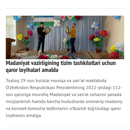
05 ФЕВ 2025
Madaniyat vazirligining tizim tashkilotlari uchun
3 915
0
qaror loyihalari amalda
Toyloq 29-son bolalar musiqa va sanʼat maktabida
O'zbekiston Respublikasi Prezidentining 2022-yildagi 112-
son qaroriga muvofiq Madaniyat va san’at sohasini yanada
rivojlantirish hamda barcha hududlarda ommaviy-madaniy
va konsert-tomosha tadbirlarini o'tkazish to'g'risidagi qaror
loyihasini amalga