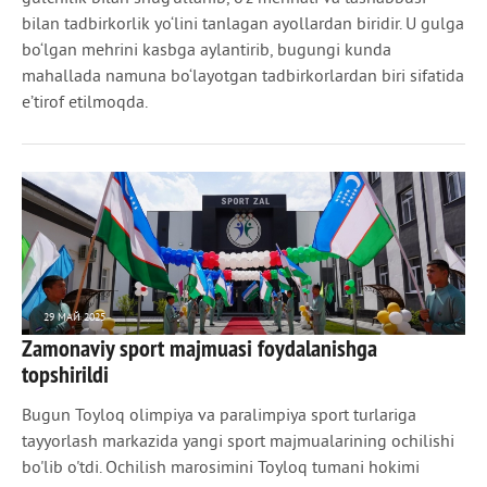
bilan tadbirkorlik yo‘lini tanlagan ayollardan biridir. U gulga
bo‘lgan mehrini kasbga aylantirib, bugungi kunda
mahallada namuna bo‘layotgan tadbirkorlardan biri sifatida
e’tirof etilmoqda.
29 МАЙ 2025
Zamonaviy sport majmuasi foydalanishga
1 842
0
topshirildi
Bugun Toyloq olimpiya va paralimpiya sport turlariga
tayyorlash markazida yangi sport majmualarining ochilishi
bo'lib o'tdi. Ochilish marosimini Toyloq tumani hokimi