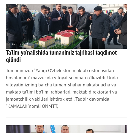
16 ЯНВ 2025
Ta’lim yo‘nalishida tumanimiz tajribasi taqdimot
3 962
0
qilindi
Tumanimizda “Yangi O'zbekiston maktab ostonasidan
boshlanadi” mavzusida viloyat seminari o‘tkazildi. Unda
viloyatimizning barcha tuman-shahar maktabgacha va
maktab ta’limi bo‘limi rahbarlari, maktab direktorlari va
jamoatchilik vakillari ishtirok etdi. Tadbir davomida
"KAMALAK"nomli ONMTT,