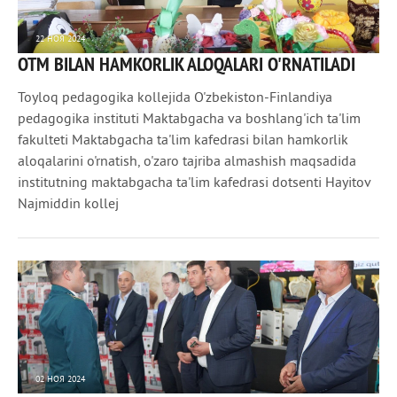
22 НОЯ 2024
OTM BILAN HAMKORLIK ALOQALARI O'RNATILADI
1 734
0
Toyloq pedagogika kollejida O'zbekiston-Finlandiya
pedagogika instituti Maktabgacha va boshlang'ich ta'lim
fakulteti Maktabgacha ta'lim kafedrasi bilan hamkorlik
aloqalarini o'rnatish, o'zaro tajriba almashish maqsadida
institutning maktabgacha ta'lim kafedrasi dotsenti Hayitov
Najmiddin kollej
02 НОЯ 2024