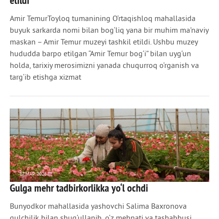
etildi
Amir TemurToyloq tumanining O‘rtaqishloq mahallasida
buyuk sarkarda nomi bilan bog‘liq yana bir muhim ma’naviy
maskan – Amir Temur muzeyi tashkil etildi. Ushbu muzey
hududda barpo etilgan “Amir Temur bog‘i” bilan uyg‘un
holda, tarixiy merosimizni yanada chuqurroq o‘rganish va
targ‘ib etishga xizmat
17 МАР 2026
Gulga mehr tadbirkorlikka yo‘l ochdi
345
0
Bunyodkor mahallasida yashovchi Salima Baxronova
gulchilik bilan shug‘ullanib, o‘z mehnati va tashabbusi