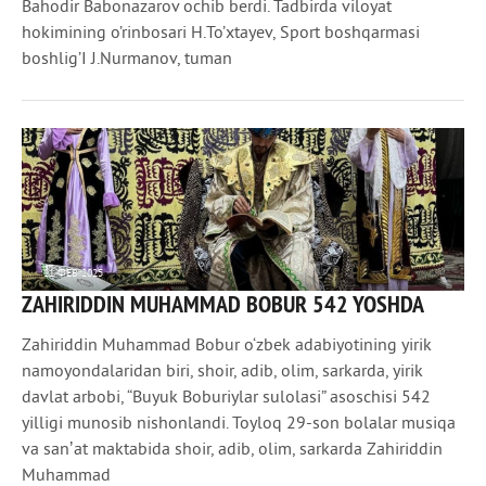
Bahodir Babonazarov ochib berdi. Tadbirda viloyat
hokimining o’rinbosari H.To’xtayev, Sport boshqarmasi
boshlig’I J.Nurmanov, tuman
11 ФЕВ 2025
ZAHIRIDDIN MUHAMMAD BOBUR 542 YOSHDA
3 762
0
Zahiriddin Muhammad Bobur o‘zbek adabiyotining yirik
namoyondalaridan biri, shoir, adib, olim, sarkarda, yirik
davlat arbobi, “Buyuk Boburiylar sulolasi” asoschisi 542
yilligi munosib nishonlandi. Toyloq 29-son bolalar musiqa
va sanʼat maktabida shoir, adib, olim, sarkarda Zahiriddin
Muhammad