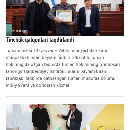
15 ЯНВ 2025
Tinchlik qalqonlari taqdirlandi
2 688
0
Tumanimizda 14-yanvar – Vatan himoyachilari kuni
munosabati bilan bayram tadbiri o‘tkazildi. Tuman
hokimligida o‘tgan tadbirda tuman hokimining o‘rinbosari
Jahongir Haqberdiyev ishtirokchilarni bayram bilan
tabriklab, tadbirda qatnashgan tuman mudofaa bo'limi,
Milliy Gvardiya qo'riqlash xizmati