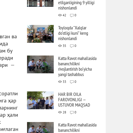
etilganligining 9 yilligi
nishonlandi
42
0
Toyloqda "Xalqlar
do‘stligi kuni" keng
вган ва
nishonlandi
рида
35
0
ам бу
веради
Katta Ravot mahallasida
bananchilikni
лари —
rivojlantirish bo‘yicha
yangi tashabbus
33
0
соратли
HAR BIR OILA
FAROVONLIGI —
ига ҳар
USTUVOR MAQSAD
ларнинг
28
0
лар ҳали
к
Katta Ravot mahallasida
йиғлаган
bananchilikni