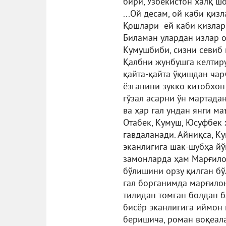
бири, Ўзбекистон халқ ш
...Ой десам, ой каби қизл
Қошлари ёй каби қизлар 
Биламан улардан излар о
Кумушбиби, сизни севиб
Қалбни жунбушга келтиру
қайта-қайта ўқишдан чар
ёзганини зукко китобхон
гўзал асарни ўн мартада
ва ҳар гал ундан янги м
Отабек, Кумуш, Юсуфбек 
гавдаланади. Айниқса, К
эканлигига шак-шубҳа йў
замонларда ҳам Марғило
бўлишини орзу қилган бў
гал борганимда марғилон
тилидан томган болдан 
бисёр эканлигига иймон 
беришича, роман воқеала