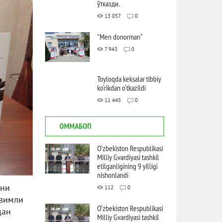
ўтказди.
13 057
0
"Men donorman"
7 943
0
Toyloqda keksalar tibbiy
ko‘rikdan o‘tkazildi
11 445
0
ОММАБОП
O‘zbekiston Respublikasi
Milliy Gvardiyasi tashkil
etilganligining 9 yilligi
nishonlandi
ани
112
0
евимли
O‘zbekiston Respublikasi
дан
Milliy Gvardiyasi tashkil