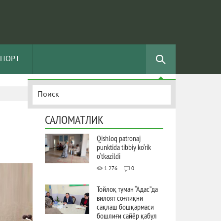
СПОРТ
САЛОМАТЛИК
Qishloq patronaj
punktida tibbiy ko‘rik
o‘tkazildi
1 276
0
Тойлоқ туман “Адас”да
вилоят соғлиқни
сақлаш бошқармаси
бошлиғи сайёр қабул