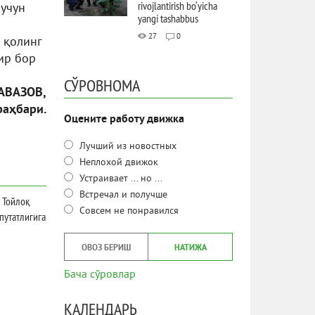
rivojlantirish bo‘yicha
 учун
yangi tashabbus
27
0
 қолинг
ир бор
СЎРОВНОМА
АВАЗОВ,
раҳбари.
Оцените работу движка
Лучший из новостных
Неплохой движок
Устраивает ... но ...
Встречал и получше
 Тойлоқ
Совсем не понравился
путатлигига
ОВОЗ БЕРИШ
НАТИЖА
Бача сўровлар
КАЛЕНДАРЬ