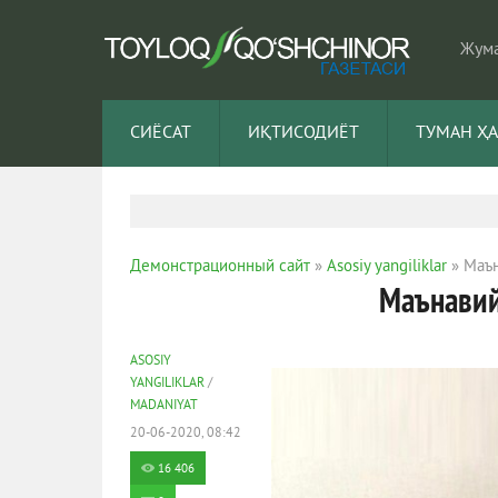
Жума
СИЁСАТ
ИҚТИСОДИЁТ
ТУМАН Ҳ
Демонстрационный сайт
»
Asosiy yangiliklar
» Маън
Маънавий
ASOSIY
YANGILIKLAR
/
MADANIYAT
20-06-2020, 08:42
16 406