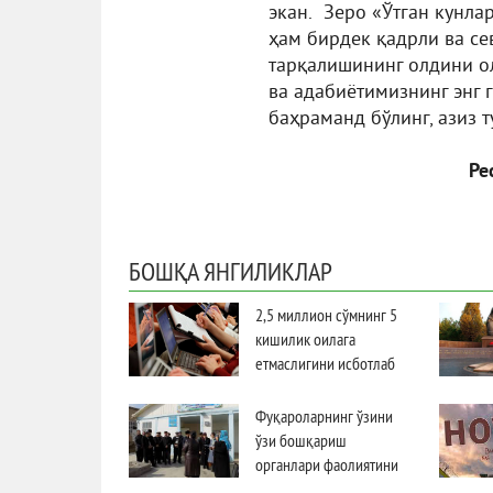
экан. Зеро «Ўтган кунла
ҳам бирдек қадрли ва с
тарқалишининг олдини о
ва адабиётимизнинг энг 
баҳраманд бўлинг, азиз 
Ре
БОШҚА ЯНГИЛИКЛАР
2,5 миллион сўмнинг 5
кишилик оилага
етмаслигини исботлаб
бергану ўзининг 1,5
миллион сўм ойлиги
Фуқароларнинг ўзини
етмаётгани ҳақида “лом-
ўзи бошқариш
мим” демаётган эй
органлари фаолиятини
менинг (вай мани)
мувофиқлаштириш