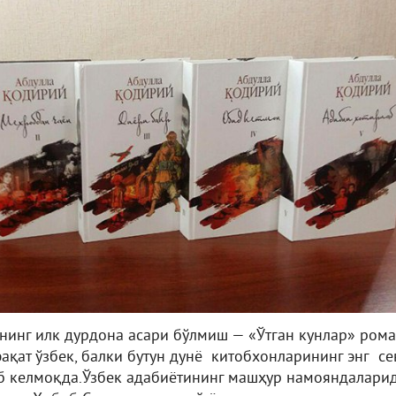
инг илк дурдона асари бўлмиш — «Ўтган кунлар» ром
ақат ўзбек, балки бутун дунё китобхонларининг энг с
б келмоқда.Ўзбек адабиётининг машҳур намояндалари