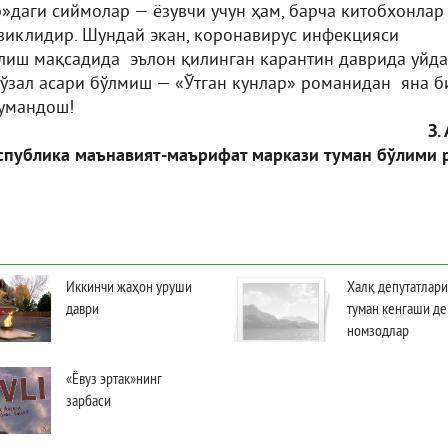
р»даги сиймолар — ёзувчи учун ҳам, барча китобхонлар
евиклидир. Шундай экан, коронавирус инфекцияси
лиш мақсадида эълон қилинган карантин даврида уйда
гўзал асари бўлмиш — «Ўтган кунлар» романидан яна б
тумандош!
З. 
спублика маънавият-маърифат маркази туман бўлими 
Иккинчи жаҳон уруши
Халқ депутатлари
даври
туман кенгаши де
номзодлар
«Ёвуз эртак»нинг
зарбаси