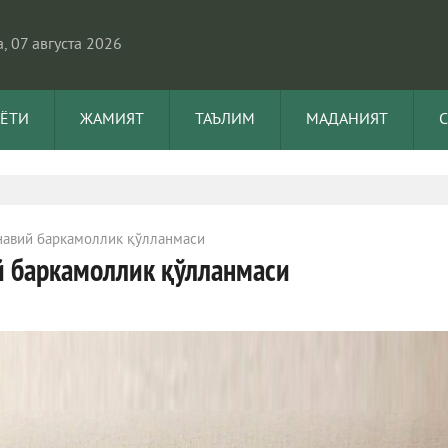
, 07 августа 2026
АЁТИ
ЖАМИЯТ
ТАЪЛИМ
МАДАНИЯТ
авий баркамоллик қўлланмаси
 баркамоллик қўлланмаси