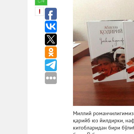
0
Миллий романчилигимизн
қарийб юз йилдирки, наф
китобларидан бири бўли